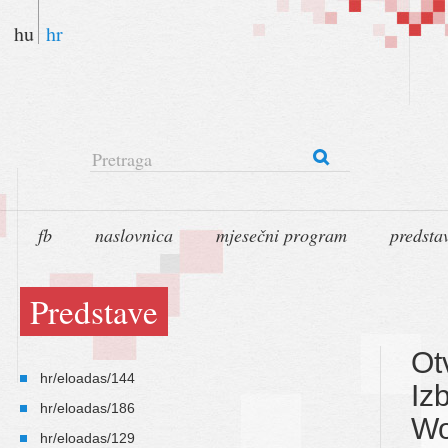
hu
hr
Pretraga
fb
naslovnica
mjesečni program
predsta
Predstave
Ot
hr/eloadas/144
Iz
hr/eloadas/186
Wo
hr/eloadas/129