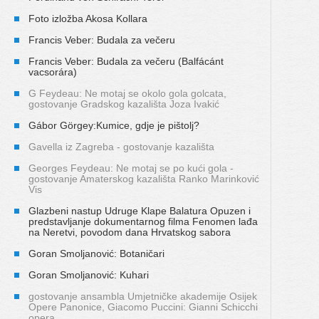
Foto izložba Akosa Kollara
Francis Veber: Budala za večeru
Francis Veber: Budala za večeru (Balfácánt
vacsorára)
G Feydeau: Ne motaj se okolo gola golcata,
gostovanje Gradskog kazališta Joza Ivakić
Gábor Görgey:Kumice, gdje je pištolj?
Gavella iz Zagreba - gostovanje kazališta
Georges Feydeau: Ne motaj se po kući gola -
gostovanje Amaterskog kazališta Ranko Marinković
Vis
Glazbeni nastup Udruge Klape Balatura Opuzen i
predstavljanje dokumentarnog filma Fenomen lađa
na Neretvi, povodom dana Hrvatskog sabora
Goran Smoljanović: Botaničari
Goran Smoljanović: Kuhari
gostovanje ansambla Umjetničke akademije Osijek
Opere Panonice, Giacomo Puccini: Gianni Schicchi
opera