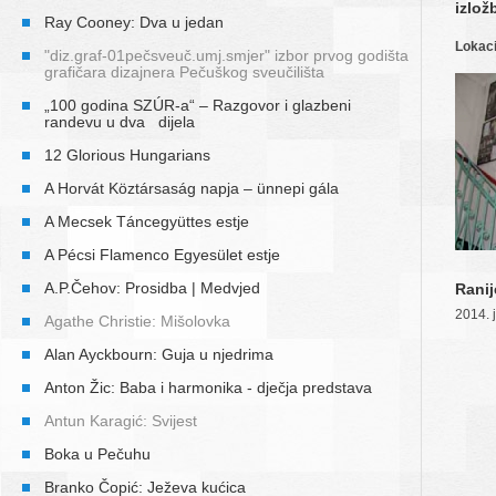
izlož
Ray Cooney: Dva u jedan
Lokaci
"diz.graf-01pečsveuč.umj.smjer" izbor prvog godišta
grafičara dizajnera Pečuškog sveučilišta
„100 godina SZÚR-a“ – Razgovor i glazbeni
randevu u dva dijela
12 Glorious Hungarians
A Horvát Köztársaság napja – ünnepi gála
A Mecsek Táncegyüttes estje
A Pécsi Flamenco Egyesület estje
A.P.Čehov: Prosidba | Medvjed
Ranij
2014. 
Agathe Christie: Mišolovka
Alan Ayckbourn: Guja u njedrima
Anton Žic: Baba i harmonika - dječja predstava
Antun Karagić: Svijest
Boka u Pečuhu
Branko Čopić: Ježeva kućica