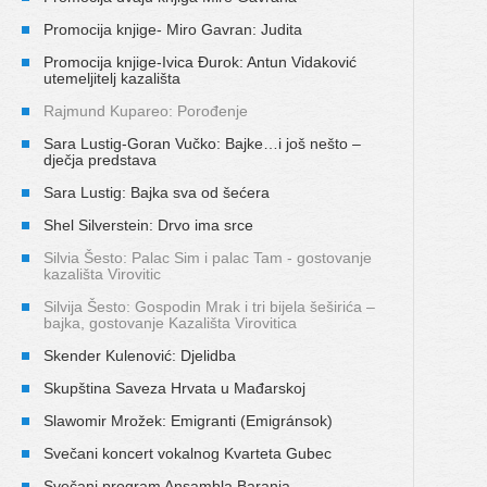
Promocija knjige- Miro Gavran: Judita
Promocija knjige-Ivica Đurok: Antun Vidaković
utemeljitelj kazališta
Rajmund Kupareo: Porođenje
Sara Lustig-Goran Vučko: Bajke…i još nešto –
dječja predstava
Sara Lustig: Bajka sva od šećera
Shel Silverstein: Drvo ima srce
Silvia Šesto: Palac Sim i palac Tam - gostovanje
kazališta Virovitic
Silvija Šesto: Gospodin Mrak i tri bijela šeširića –
bajka, gostovanje Kazališta Virovitica
Skender Kulenović: Djelidba
Skupština Saveza Hrvata u Mađarskoj
Slawomir Mrožek: Emigranti (Emigránsok)
Svečani koncert vokalnog Kvarteta Gubec
Svečani program Ansambla Baranja