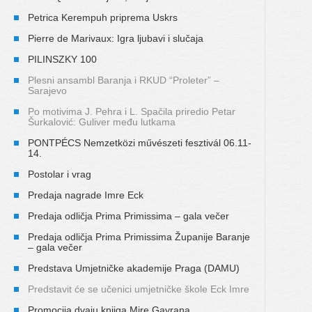
Petrica Kerempuh priprema Uskrs
Pierre de Marivaux: Igra ljubavi i slučaja
PILINSZKY 100
Plesni ansambl Baranja i RKUD “Proleter” –
Sarajevo
Po motivima J. Pehra i L. Spačila priredio Petar
Šurkalović: Guliver među lutkama
PONTPÉCS Nemzetközi művészeti fesztivál 06.11-
14.
Postolar i vrag
Predaja nagrade Imre Eck
Predaja odličja Prima Primissima – gala večer
Predaja odličja Prima Primissima Županije Baranje
– gala večer
Predstava Umjetničke akademije Praga (DAMU)
Predstavit će se učenici umjetničke škole Eck Imre
Promocija dvaju knjiga Mire Gavrana