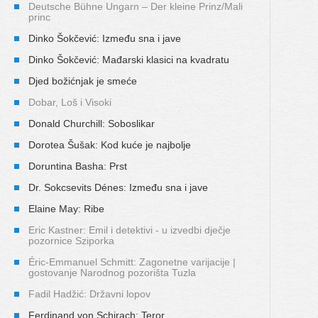
Deutsche Bühne Ungarn – Der kleine Prinz/Mali
princ
Dinko Šokčević: Između sna i jave
Dinko Šokčević: Mađarski klasici na kvadratu
Djed božićnjak je smeće
Dobar, Loš i Visoki
Donald Churchill: Soboslikar
Dorotea Šušak: Kod kuće je najbolje
Doruntina Basha: Prst
Dr. Sokcsevits Dénes: Između sna i jave
Elaine May: Ribe
Eric Kastner: Emil i detektivi - u izvedbi dječje
pozornice Sziporka
Éric-Emmanuel Schmitt: Zagonetne varijacije |
gostovanje Narodnog pozorišta Tuzla
Fadil Hadžić: Državni lopov
Ferdinand von Schirach: Teror