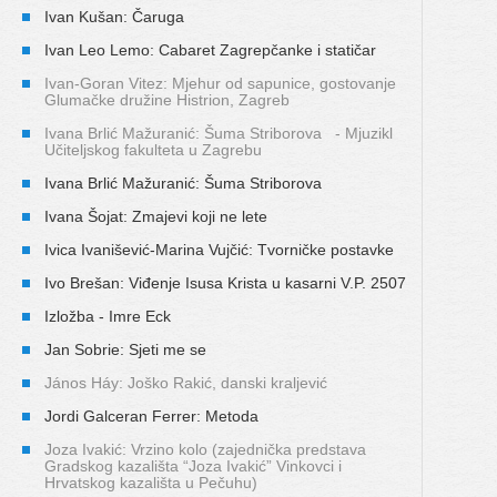
Ivan Kušan: Čaruga
Ivan Leo Lemo: Cabaret Zagrepčanke i statičar
Ivan-Goran Vitez: Mjehur od sapunice, gostovanje
Glumačke družine Histrion, Zagreb
Ivana Brlić Mažuranić: Šuma Striborova - Mjuzikl
Učiteljskog fakulteta u Zagrebu
Ivana Brlić Mažuranić: Šuma Striborova
Ivana Šojat: Zmajevi koji ne lete
Ivica Ivanišević-Marina Vujčić: Tvorničke postavke
Ivo Brešan: Viđenje Isusa Krista u kasarni V.P. 2507
Izložba - Imre Eck
Jan Sobrie: Sjeti me se
János Háy: Joško Rakić, danski kraljević
Jordi Galceran Ferrer: Metoda
Joza Ivakić: Vrzino kolo (zajednička predstava
Gradskog kazališta “Joza Ivakić” Vinkovci i
Hrvatskog kazališta u Pečuhu)