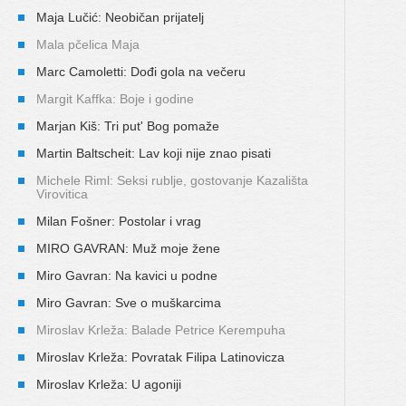
Maja Lučić: Neobičan prijatelj
Mala pčelica Maja
Marc Camoletti: Dođi gola na večeru
Margit Kaffka: Boje i godine
Marjan Kiš: Tri put' Bog pomaže
Martin Baltscheit: Lav koji nije znao pisati
Michele Riml: Seksi rublje, gostovanje Kazališta
Virovitica
Milan Fošner: Postolar i vrag
MIRO GAVRAN: Muž moje žene
Miro Gavran: Na kavici u podne
Miro Gavran: Sve o muškarcima
Miroslav Krleža: Balade Petrice Kerempuha
Miroslav Krleža: Povratak Filipa Latinovicza
Miroslav Krleža: U agoniji