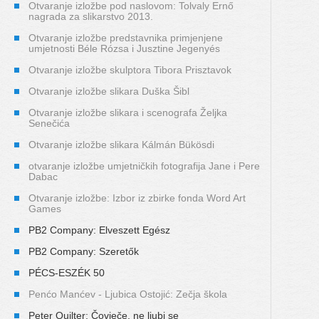
Otvaranje izložbe pod naslovom: Tolvaly Ernő
nagrada za slikarstvo 2013.
Otvaranje izložbe predstavnika primjenjene
umjetnosti Béle Rózsa i Jusztine Jegenyés
Otvaranje izložbe skulptora Tibora Prisztavok
Otvaranje izložbe slikara Duška Šibl
Otvaranje izložbe slikara i scenografa Željka
Senečića
Otvaranje izložbe slikara Kálmán Bükösdi
otvaranje izložbe umjetničkih fotografija Jane i Pere
Dabac
Otvaranje izložbe: Izbor iz zbirke fonda Word Art
Games
PB2 Company: Elveszett Egész
PB2 Company: Szeretők
PÉCS-ESZÉK 50
Penćo Manćev - Ljubica Ostojić: Zečja škola
Peter Quilter: Čovječe, ne ljubi se