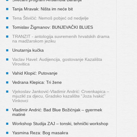
Tanja Mravak: Ništa im neće bit
Tena Štivičić: Nemoš pobjeć od nedjelje
Tomislav Žigmanov: BUNJEVAČKI BLUES
TRANZIT - antologija suvremenih hrvatskih drama
na madžarskom jeziku
Unutarnja kučka
Vaclav Havel: Audijencija, gostovanje Kazališta
Virovitica
Vahid Klopić: Putovanje
Vedrana Klepica: Tri žene
Vjekoslav Janković-Vladimir Andrić: Crvenkapica –
mjuzikl za djecu, Gradsko kazalište “Joza Ivakić”
Vinkovci
Vladimir Andrić: Bad Blue Božićnjak – gyermek
matiné
Workshop Studija ZAJ – tonski, tehnički workshop
Yasmina Reza: Bog masakra