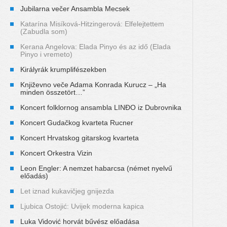
Jubilarna večer Ansambla Mecsek
Katarína Misíková-Hitzingerová: Elfelejtettem
(Zabudla som)
Kerana Angelova: Elada Pinyo és az idő (Elada
Pinyo i vremeto)
Királyrák krumplifészekben
Književno veče Adama Konrada Kurucz – „Ha
minden összetört…”
Koncert folklornog ansambla LINĐO iz Dubrovnika
Koncert Gudačkog kvarteta Rucner
Koncert Hrvatskog gitarskog kvarteta
Koncert Orkestra Vizin
Leon Engler: A nemzet habarcsa (német nyelvű
előadás)
Let iznad kukavičjeg gnijezda
Ljubica Ostojić: Uvijek moderna kapica
Luka Vidović horvát bűvész előadása