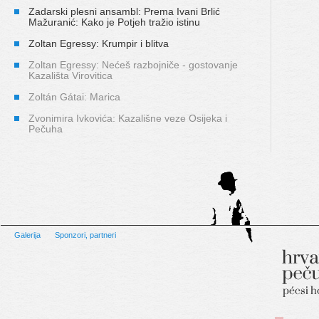
Zadarski plesni ansambl: Prema Ivani Brlić
Mažuranić: Kako je Potjeh tražio istinu
Zoltan Egressy: Krumpir i blitva
Zoltan Egressy: Nećeš razbojniče - gostovanje
Kazališta Virovitica
Zoltán Gátai: Marica
Zvonimira Ivkovića: Kazališne veze Osijeka i
Pečuha
Galerija
Sponzori, partneri