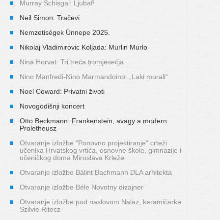
Murray Schisgal: Ljubaf!
Neil Simon: Tračevi
Nemzetiségek Ünnepe 2025.
Nikolaj Vladimirovic Koljada: Murlin Murlo
Nina Horvat: Tri treća tromjesečja
Nino Manfredi-Nino Marmandoino: „Laki morali“
Noel Coward: Privatni životi
Novogodišnji koncert
Otto Beckmann: Frankenstein, avagy a modern
Proletheusz
Otvaranje izložbe "Ponovno projektiranje" crteži
učenika Hrvatskog vrtića, osnovne škole, gimnazije i
učeničkog doma Miroslava Krleže
Otvaranje izložbe Bálint Bachmann DLA arhitekta
Otvaranje izložbe Béle Novotny dizajner
Otvaranje izložbe pod naslovom Nalaz, keramičarke
Szilvie Ritecz