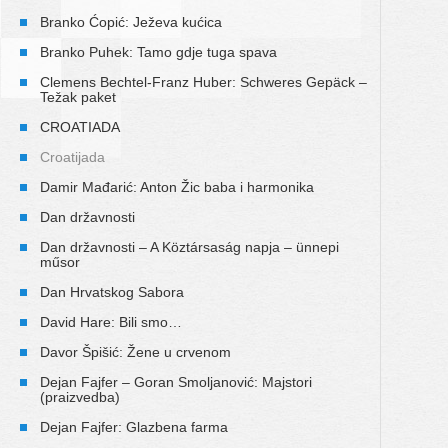
Branko Ćopić: Ježeva kućica
Branko Puhek: Tamo gdje tuga spava
Clemens Bechtel-Franz Huber: Schweres Gepäck –
Težak paket
CROATIADA
Croatijada
Damir Mađarić: Anton Žic baba i harmonika
Dan državnosti
Dan državnosti – A Köztársaság napja – ünnepi
műsor
Dan Hrvatskog Sabora
David Hare: Bili smo…
Davor Špišić: Žene u crvenom
Dejan Fajfer – Goran Smoljanović: Majstori
(praizvedba)
Dejan Fajfer: Glazbena farma