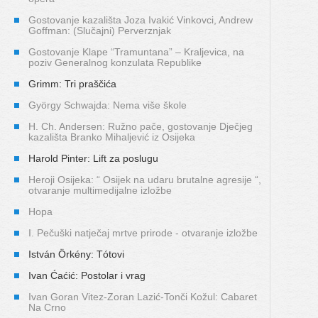
Gostovanje kazališta Joza Ivakić Vinkovci, Andrew
Goffman: (Slučajni) Perverznjak
Gostovanje Klape “Tramuntana” – Kraljevica, na
poziv Generalnog konzulata Republike
Grimm: Tri praščića
György Schwajda: Nema više škole
H. Ch. Andersen: Ružno pače, gostovanje Dječjeg
kazališta Branko Mihaljević iz Osijeka
Harold Pinter: Lift za poslugu
Heroji Osijeka: “ Osijek na udaru brutalne agresije “,
otvaranje multimedijalne izložbe
Hopa
I. Pečuški natječaj mrtve prirode - otvaranje izložbe
István Örkény: Tótovi
Ivan Ćaćić: Postolar i vrag
Ivan Goran Vitez-Zoran Lazić-Tonči Kožul: Cabaret
Na Crno