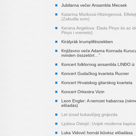
Jubilarna večer Ansambla Mecsek
Katarína Misíková-Hitzingerová: Elfele
(Zabudla som)
Kerana Angelova: Elada Pinyo és az id
Pinyo i vremeto)
Királyrák krumplifészekben
Književno veče Adama Konrada Kurucz
minden összetört…”
Koncert folklornog ansambla LINĐO iz
Koncert Gudačkog kvarteta Rucner
Koncert Hrvatskog gitarskog kvarteta
Koncert Orkestra Vizin
Leon Engler: A nemzet habarcsa (néme
előadás)
Let iznad kukavičjeg gnijezda
Ljubica Ostojić: Uvijek moderna kapica
Luka Vidović horvát bűvész előadása