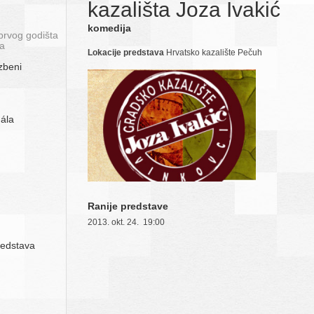
kazališta Joza Ivakić
komedija
prvog godišta
ta
Lokacije predstava
Hrvatsko kazalište Pečuh
zbeni
gála
Ranije predstave
2013. okt. 24. 19:00
redstava