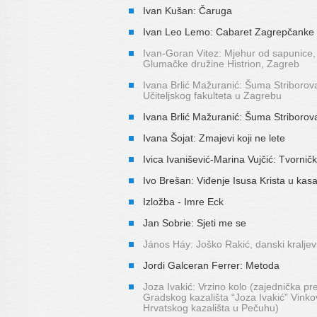
Ivan Kušan: Čaruga
Ivan Leo Lemo: Cabaret Zagrepčanke i 
Ivan-Goran Vitez: Mjehur od sapunice,
Glumačke družine Histrion, Zagreb
Ivana Brlić Mažuranić: Šuma Striborov
Učiteljskog fakulteta u Zagrebu
Ivana Brlić Mažuranić: Šuma Striborov
Ivana Šojat: Zmajevi koji ne lete
Ivica Ivanišević-Marina Vujčić: Tvornič
Ivo Brešan: Viđenje Isusa Krista u kasa
Izložba - Imre Eck
Jan Sobrie: Sjeti me se
János Háy: Joško Rakić, danski kraljev
Jordi Galceran Ferrer: Metoda
Joza Ivakić: Vrzino kolo (zajednička pr
Gradskog kazališta “Joza Ivakić” Vinkov
Hrvatskog kazališta u Pečuhu)