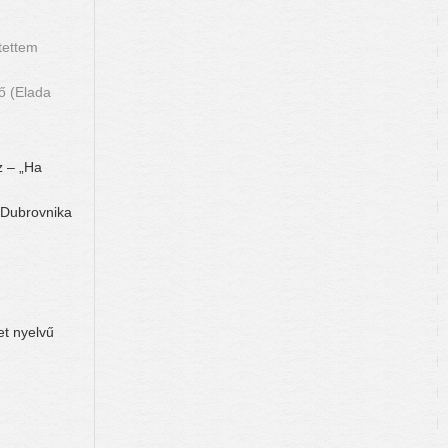
jtettem
ő (Elada
 – „Ha
 Dubrovnika
t nyelvű