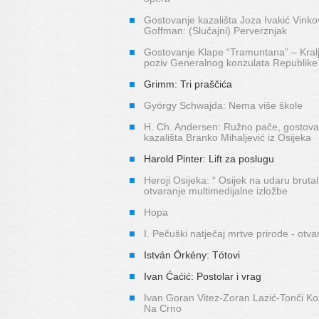
Gostovanje kazališta Joza Ivakić Vinko
Goffman: (Slučajni) Perverznjak
Gostovanje Klape “Tramuntana” – Kralj
poziv Generalnog konzulata Republike
Grimm: Tri praščića
György Schwajda: Nema više škole
H. Ch. Andersen: Ružno pače, gostova
kazališta Branko Mihaljević iz Osijeka
Harold Pinter: Lift za poslugu
Heroji Osijeka: “ Osijek na udaru brutal
otvaranje multimedijalne izložbe
Hopa
I. Pečuški natječaj mrtve prirode - otva
István Örkény: Tótovi
Ivan Ćaćić: Postolar i vrag
Ivan Goran Vitez-Zoran Lazić-Tonči Ko
Na Crno