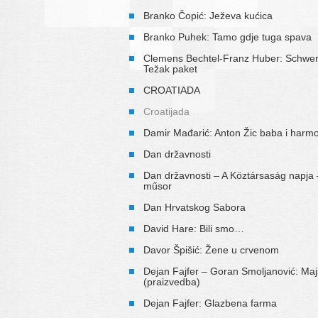
Branko Čopić: Ježeva kućica
Branko Puhek: Tamo gdje tuga spava
Clemens Bechtel-Franz Huber: Schwe
Težak paket
CROATIADA
Croatijada
Damir Mađarić: Anton Žic baba i harm
Dan državnosti
Dan državnosti – A Köztársaság napja 
műsor
Dan Hrvatskog Sabora
David Hare: Bili smo…
Davor Špišić: Žene u crvenom
Dejan Fajfer – Goran Smoljanović: Maj
(praizvedba)
Dejan Fajfer: Glazbena farma