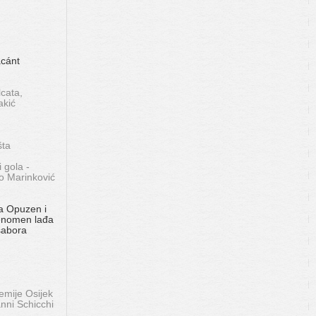
ácánt
cata,
akić
šta
 gola -
o Marinković
a Opuzen i
Fenomen lađa
sabora
mije Osijek
nni Schicchi