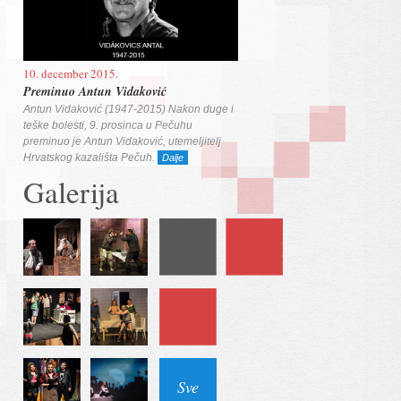
10. december 2015.
Preminuo Antun Vidaković
Antun Vidaković (1947-2015) Nakon duge i
teške bolesti, 9. prosinca u Pečuhu
preminuo je Antun Vidaković, utemeljitelj
Hrvatskog kazališta Pečuh.
Dalje
Galerija
Sve