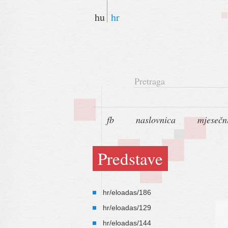
hu
hr
Pretraga
fb
naslovnica
mjesečn
Predstave
hr/eloadas/186
hr/eloadas/129
hr/eloadas/144