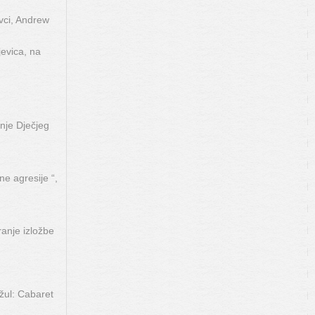
vci, Andrew
evica, na
nje Dječjeg
ne agresije “,
ranje izložbe
žul: Cabaret