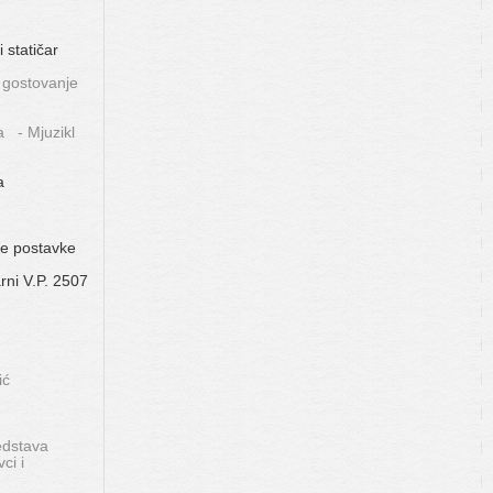
statičar
 gostovanje
a - Mjuzikl
a
ke postavke
rni V.P. 2507
ić
edstava
ci i