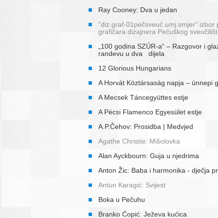
Ray Cooney: Dva u jedan
"diz.graf-01pečsveuč.umj.smjer" izbor 
grafičara dizajnera Pečuškog sveučiliš
„100 godina SZÚR-a“ – Razgovor i gla
randevu u dva dijela
12 Glorious Hungarians
A Horvát Köztársaság napja – ünnepi 
A Mecsek Táncegyüttes estje
A Pécsi Flamenco Egyesület estje
A.P.Čehov: Prosidba | Medvjed
Agathe Christie: Mišolovka
Alan Ayckbourn: Guja u njedrima
Anton Žic: Baba i harmonika - dječja p
Antun Karagić: Svijest
Boka u Pečuhu
Branko Ćopić: Ježeva kućica