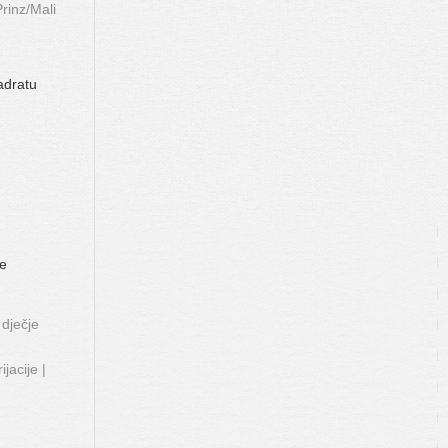
rinz/Mali
adratu
ve
 dječje
jacije |