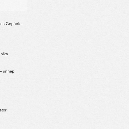
res Gepäck –
onika
– ünnepi
stori