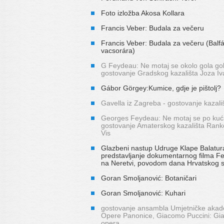
Foto izložba Akosa Kollara
Francis Veber: Budala za večeru
Francis Veber: Budala za večeru (Balf
vacsorára)
G Feydeau: Ne motaj se okolo gola gol
gostovanje Gradskog kazališta Joza Iv
Gábor Görgey:Kumice, gdje je pištolj?
Gavella iz Zagreba - gostovanje kazali
Georges Feydeau: Ne motaj se po kući
gostovanje Amaterskog kazališta Rank
Vis
Glazbeni nastup Udruge Klape Balatur
predstavljanje dokumentarnog filma 
na Neretvi, povodom dana Hrvatskog 
Goran Smoljanović: Botaničari
Goran Smoljanović: Kuhari
gostovanje ansambla Umjetničke akade
Opere Panonice, Giacomo Puccini: Gia
opera