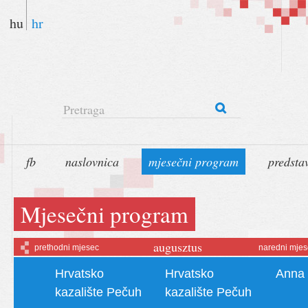
hu
hr
Pretraga
fb
naslovnica
mjesečni program
predsta
Mjesečni program
augusztus
prethodni mjesec
naredni mjes
Hrvatsko
Hrvatsko
Anna 
kazalište Pečuh
kazalište Pečuh