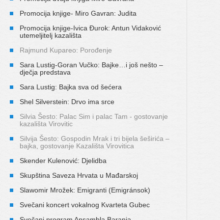
Promocija knjige- Miro Gavran: Judita
Promocija knjige-Ivica Đurok: Antun Vidaković
utemeljitelj kazališta
Rajmund Kupareo: Porođenje
Sara Lustig-Goran Vučko: Bajke…i još nešto –
dječja predstava
Sara Lustig: Bajka sva od šećera
Shel Silverstein: Drvo ima srce
Silvia Šesto: Palac Sim i palac Tam - gostovanje
kazališta Virovitic
Silvija Šesto: Gospodin Mrak i tri bijela šeširića –
bajka, gostovanje Kazališta Virovitica
Skender Kulenović: Djelidba
Skupština Saveza Hrvata u Mađarskoj
Slawomir Mrožek: Emigranti (Emigránsok)
Svečani koncert vokalnog Kvarteta Gubec
Svečani program Ansambla Baranja