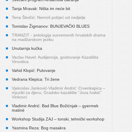
Tanja Mravak: Ništa im neće bit
Tena Štivičić: Nemoš pobjeć od nedjelje
Tomislav Žigmanov: BUNJEVAČKI BLUES
TRANZIT - antologija suvremenih hrvatskih drama
na madžarskom jeziku
Unutarnja kučka
Vaclav Havel: Audijencija, gostovanje Kazališta
Virovitica
Vahid Klopić: Putovanje
Vedrana Klepica: Tri žene
Vjekoslav Janković-Vladimir Andrić: Crvenkapica –
mjuzikl za djecu, Gradsko kazalište “Joza Ivakić”
Vinkovci
Vladimir Andrić: Bad Blue Božićnjak – gyermek
matiné
Workshop Studija ZAJ – tonski, tehnički workshop
Yasmina Reza: Bog masakra