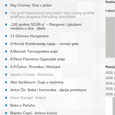
festi
Ray Cooney: Dva u jedan
Lokaci
"diz.graf-01pečsveuč.umj.smjer" izbor prvog godišta
grafičara dizajnera Pečuškog sveučilišta
„100 godina SZÚR-a“ – Razgovor i glazbeni
randevu u dva dijela
12 Glorious Hungarians
A Horvát Köztársaság napja – ünnepi gála
A Mecsek Táncegyüttes estje
A Pécsi Flamenco Egyesület estje
A.P.Čehov: Prosidba | Medvjed
Ranij
2026. 
Agathe Christie: Mišolovka
2026. 
Alan Ayckbourn: Guja u njedrima
2026. 
2026. 
Anton Žic: Baba i harmonika - dječja predstava
2026. 
Antun Karagić: Svijest
Boka u Pečuhu
Branko Ćopić: Ježeva kućica