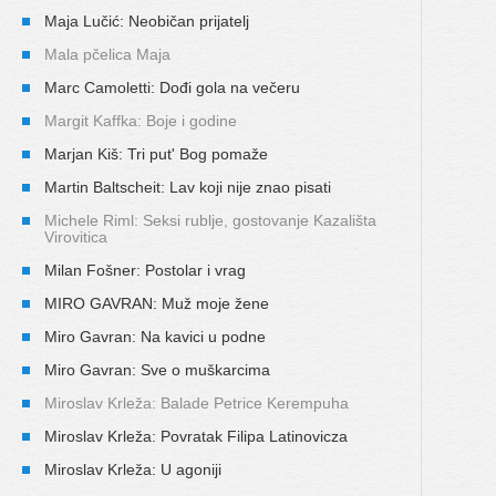
Maja Lučić: Neobičan prijatelj
Mala pčelica Maja
Marc Camoletti: Dođi gola na večeru
Margit Kaffka: Boje i godine
Marjan Kiš: Tri put' Bog pomaže
Martin Baltscheit: Lav koji nije znao pisati
Michele Riml: Seksi rublje, gostovanje Kazališta
Virovitica
Milan Fošner: Postolar i vrag
MIRO GAVRAN: Muž moje žene
Miro Gavran: Na kavici u podne
Miro Gavran: Sve o muškarcima
Miroslav Krleža: Balade Petrice Kerempuha
Miroslav Krleža: Povratak Filipa Latinovicza
Miroslav Krleža: U agoniji