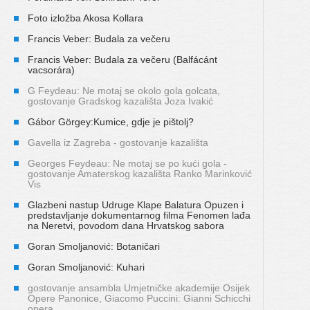
Foto izložba Akosa Kollara
Francis Veber: Budala za večeru
Francis Veber: Budala za večeru (Balfácánt
vacsorára)
G Feydeau: Ne motaj se okolo gola golcata,
gostovanje Gradskog kazališta Joza Ivakić
Gábor Görgey:Kumice, gdje je pištolj?
Gavella iz Zagreba - gostovanje kazališta
Georges Feydeau: Ne motaj se po kući gola -
gostovanje Amaterskog kazališta Ranko Marinković
Vis
Glazbeni nastup Udruge Klape Balatura Opuzen i
predstavljanje dokumentarnog filma Fenomen lađa
na Neretvi, povodom dana Hrvatskog sabora
Goran Smoljanović: Botaničari
Goran Smoljanović: Kuhari
gostovanje ansambla Umjetničke akademije Osijek
Opere Panonice, Giacomo Puccini: Gianni Schicchi
opera