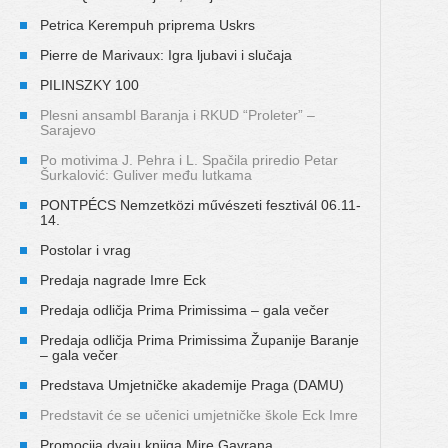
Petrica Kerempuh priprema Uskrs
Pierre de Marivaux: Igra ljubavi i slučaja
PILINSZKY 100
Plesni ansambl Baranja i RKUD “Proleter” –
Sarajevo
Po motivima J. Pehra i L. Spačila priredio Petar
Šurkalović: Guliver među lutkama
PONTPÉCS Nemzetközi művészeti fesztivál 06.11-
14.
Postolar i vrag
Predaja nagrade Imre Eck
Predaja odličja Prima Primissima – gala večer
Predaja odličja Prima Primissima Županije Baranje
– gala večer
Predstava Umjetničke akademije Praga (DAMU)
Predstavit će se učenici umjetničke škole Eck Imre
Promocija dvaju knjiga Mire Gavrana