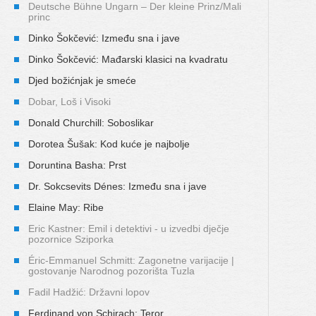
Deutsche Bühne Ungarn – Der kleine Prinz/Mali
princ
Dinko Šokčević: Između sna i jave
Dinko Šokčević: Mađarski klasici na kvadratu
Djed božićnjak je smeće
Dobar, Loš i Visoki
Donald Churchill: Soboslikar
Dorotea Šušak: Kod kuće je najbolje
Doruntina Basha: Prst
Dr. Sokcsevits Dénes: Između sna i jave
Elaine May: Ribe
Eric Kastner: Emil i detektivi - u izvedbi dječje
pozornice Sziporka
Éric-Emmanuel Schmitt: Zagonetne varijacije |
gostovanje Narodnog pozorišta Tuzla
Fadil Hadžić: Državni lopov
Ferdinand von Schirach: Teror