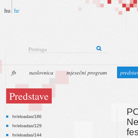
hu
hr
Pretraga
fb
naslovnica
mjesečni program
predsta
Predstave
P
hr/eloadas/186
Ne
hr/eloadas/129
fe
hr/eloadas/144