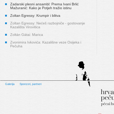
Zadarski plesni ansambl: Prema Ivani Brlić
Mažuranić: Kako je Potjeh tražio istinu
Zoltan Egressy: Krumpir i blitva
Zoltan Egressy: Nećeš razbojniče - gostovanje
Kazališta Virovitica
Zoltán Gátai: Marica
Zvonimira Ivkovića: Kazališne veze Osijeka i
Pečuha
Galerija
Sponzori, partneri