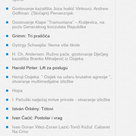
Gostovanje kazališta Joza Ivakić Vinkovci, Andrew
Goffman: (Slučajni) Perverznjak
Gostovanje Klape “Tramuntana” – Kraljevica, na
poziv Generalnog konzulata Republike
Grimm: Tri praščića
György Schwajda: Nema više škole
H. Ch. Andersen: Ružno pače, gostovanje Dječjeg
kazališta Branko Mihaljević iz Osijeka
Harold Pinter: Lift za poslugu
Heroji Osijeka: “ Osijek na udaru brutalne agresije “,
otvaranje multimedijalne izložbe
Hopa
I. Pečuški natječaj mrtve prirode - otvaranje izložbe
István Örkény: Tótovi
Ivan Ćaćić: Postolar i vrag
Ivan Goran Vitez-Zoran Lazić-Tonči Kožul: Cabaret
Na Crno