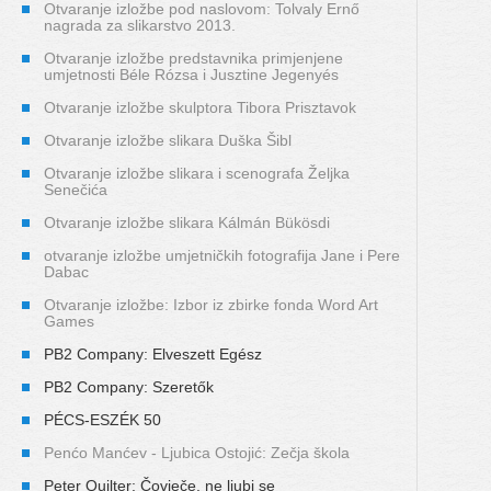
Otvaranje izložbe pod naslovom: Tolvaly Ernő
nagrada za slikarstvo 2013.
Otvaranje izložbe predstavnika primjenjene
umjetnosti Béle Rózsa i Jusztine Jegenyés
Otvaranje izložbe skulptora Tibora Prisztavok
Otvaranje izložbe slikara Duška Šibl
Otvaranje izložbe slikara i scenografa Željka
Senečića
Otvaranje izložbe slikara Kálmán Bükösdi
otvaranje izložbe umjetničkih fotografija Jane i Pere
Dabac
Otvaranje izložbe: Izbor iz zbirke fonda Word Art
Games
PB2 Company: Elveszett Egész
PB2 Company: Szeretők
PÉCS-ESZÉK 50
Penćo Manćev - Ljubica Ostojić: Zečja škola
Peter Quilter: Čovječe, ne ljubi se