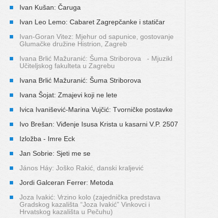
Ivan Kušan: Čaruga
Ivan Leo Lemo: Cabaret Zagrepčanke i statičar
Ivan-Goran Vitez: Mjehur od sapunice, gostovanje
Glumačke družine Histrion, Zagreb
Ivana Brlić Mažuranić: Šuma Striborova - Mjuzikl
Učiteljskog fakulteta u Zagrebu
Ivana Brlić Mažuranić: Šuma Striborova
Ivana Šojat: Zmajevi koji ne lete
Ivica Ivanišević-Marina Vujčić: Tvorničke postavke
Ivo Brešan: Viđenje Isusa Krista u kasarni V.P. 2507
Izložba - Imre Eck
Jan Sobrie: Sjeti me se
János Háy: Joško Rakić, danski kraljević
Jordi Galceran Ferrer: Metoda
Joza Ivakić: Vrzino kolo (zajednička predstava
Gradskog kazališta “Joza Ivakić” Vinkovci i
Hrvatskog kazališta u Pečuhu)