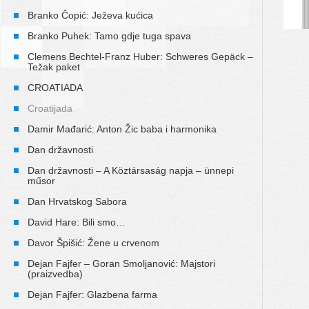
Branko Čopić: Ježeva kućica
Branko Puhek: Tamo gdje tuga spava
Clemens Bechtel-Franz Huber: Schweres Gepäck –
Težak paket
CROATIADA
Croatijada
Damir Mađarić: Anton Žic baba i harmonika
Dan državnosti
Dan državnosti – A Köztársaság napja – ünnepi
műsor
Dan Hrvatskog Sabora
David Hare: Bili smo…
Davor Špišić: Žene u crvenom
Dejan Fajfer – Goran Smoljanović: Majstori
(praizvedba)
Dejan Fajfer: Glazbena farma