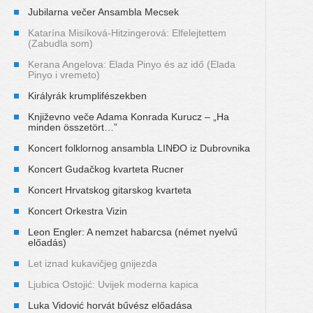
Jubilarna večer Ansambla Mecsek
Katarína Misíková-Hitzingerová: Elfelejtettem
(Zabudla som)
Kerana Angelova: Elada Pinyo és az idő (Elada
Pinyo i vremeto)
Királyrák krumplifészekben
Književno veče Adama Konrada Kurucz – „Ha
minden összetört…”
Koncert folklornog ansambla LINĐO iz Dubrovnika
Koncert Gudačkog kvarteta Rucner
Koncert Hrvatskog gitarskog kvarteta
Koncert Orkestra Vizin
Leon Engler: A nemzet habarcsa (német nyelvű
előadás)
Let iznad kukavičjeg gnijezda
Ljubica Ostojić: Uvijek moderna kapica
Luka Vidović horvát bűvész előadása