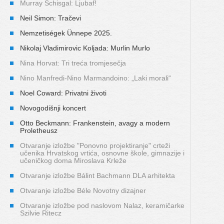
Murray Schisgal: Ljubaf!
Neil Simon: Tračevi
Nemzetiségek Ünnepe 2025.
Nikolaj Vladimirovic Koljada: Murlin Murlo
Nina Horvat: Tri treća tromjesečja
Nino Manfredi-Nino Marmandoino: „Laki morali“
Noel Coward: Privatni životi
Novogodišnji koncert
Otto Beckmann: Frankenstein, avagy a modern
Proletheusz
Otvaranje izložbe "Ponovno projektiranje" crteži
učenika Hrvatskog vrtića, osnovne škole, gimnazije i
učeničkog doma Miroslava Krleže
Otvaranje izložbe Bálint Bachmann DLA arhitekta
Otvaranje izložbe Béle Novotny dizajner
Otvaranje izložbe pod naslovom Nalaz, keramičarke
Szilvie Ritecz