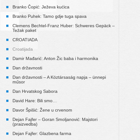
Branko Čopić: Ježeva kućica
Branko Puhek: Tamo gdje tuga spava
Clemens Bechtel-Franz Huber: Schweres Gepäck –
Težak paket
CROATIADA
Croatijada
Damir Mađarić: Anton Žic baba i harmonika
Dan državnosti
Dan državnosti – A Köztársaság napja – ünnepi
műsor
Dan Hrvatskog Sabora
David Hare: Bili smo…
Davor Špišić: Žene u crvenom
Dejan Fajfer – Goran Smoljanović: Majstori
(praizvedba)
Dejan Fajfer: Glazbena farma