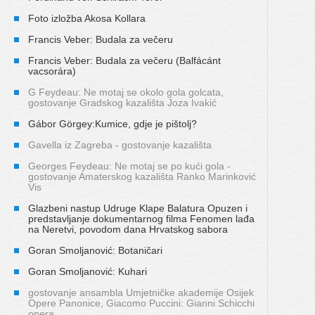
Foto izložba Akosa Kollara
Francis Veber: Budala za večeru
Francis Veber: Budala za večeru (Balfácánt
vacsorára)
G Feydeau: Ne motaj se okolo gola golcata,
gostovanje Gradskog kazališta Joza Ivakić
Gábor Görgey:Kumice, gdje je pištolj?
Gavella iz Zagreba - gostovanje kazališta
Georges Feydeau: Ne motaj se po kući gola -
gostovanje Amaterskog kazališta Ranko Marinković
Vis
Glazbeni nastup Udruge Klape Balatura Opuzen i
predstavljanje dokumentarnog filma Fenomen lađa
na Neretvi, povodom dana Hrvatskog sabora
Goran Smoljanović: Botaničari
Goran Smoljanović: Kuhari
gostovanje ansambla Umjetničke akademije Osijek
Opere Panonice, Giacomo Puccini: Gianni Schicchi
opera