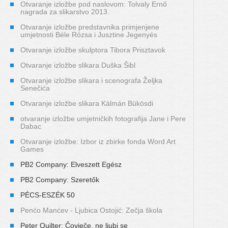
Otvaranje izložbe pod naslovom: Tolvaly Ernő
nagrada za slikarstvo 2013.
Otvaranje izložbe predstavnika primjenjene
umjetnosti Béle Rózsa i Jusztine Jegenyés
Otvaranje izložbe skulptora Tibora Prisztavok
Otvaranje izložbe slikara Duška Šibl
Otvaranje izložbe slikara i scenografa Željka
Senečića
Otvaranje izložbe slikara Kálmán Bükösdi
otvaranje izložbe umjetničkih fotografija Jane i Pere
Dabac
Otvaranje izložbe: Izbor iz zbirke fonda Word Art
Games
PB2 Company: Elveszett Egész
PB2 Company: Szeretők
PÉCS-ESZÉK 50
Penćo Manćev - Ljubica Ostojić: Zečja škola
Peter Quilter: Čovječe, ne ljubi se