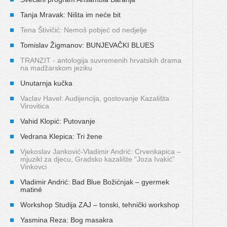
Tanja Mravak: Ništa im neće bit
Tena Štivičić: Nemoš pobjeć od nedjelje
Tomislav Žigmanov: BUNJEVAČKI BLUES
TRANZIT - antologija suvremenih hrvatskih drama
na madžarskom jeziku
Unutarnja kučka
Vaclav Havel: Audijencija, gostovanje Kazališta
Virovitica
Vahid Klopić: Putovanje
Vedrana Klepica: Tri žene
Vjekoslav Janković-Vladimir Andrić: Crvenkapica –
mjuzikl za djecu, Gradsko kazalište “Joza Ivakić”
Vinkovci
Vladimir Andrić: Bad Blue Božićnjak – gyermek
matiné
Workshop Studija ZAJ – tonski, tehnički workshop
Yasmina Reza: Bog masakra