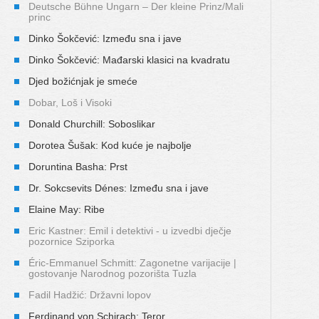
Deutsche Bühne Ungarn – Der kleine Prinz/Mali
princ
Dinko Šokčević: Između sna i jave
Dinko Šokčević: Mađarski klasici na kvadratu
Djed božićnjak je smeće
Dobar, Loš i Visoki
Donald Churchill: Soboslikar
Dorotea Šušak: Kod kuće je najbolje
Doruntina Basha: Prst
Dr. Sokcsevits Dénes: Između sna i jave
Elaine May: Ribe
Eric Kastner: Emil i detektivi - u izvedbi dječje
pozornice Sziporka
Éric-Emmanuel Schmitt: Zagonetne varijacije |
gostovanje Narodnog pozorišta Tuzla
Fadil Hadžić: Državni lopov
Ferdinand von Schirach: Teror