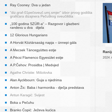
Ray Cooney: Dva u jedan
"diz.graf-01pečsveuč.umj.smjer" izbor prvog godišta
grafičara dizajnera Pečuškog sveučilišta
„100 godina SZÚR-a“ – Razgovor i glazbeni
randevu u dva dijela
12 Glorious Hungarians
A Horvát Köztársaság napja – ünnepi gála
A Mecsek Táncegyüttes estje
Ranij
A Pécsi Flamenco Egyesület estje
2024. 
A.P.Čehov: Prosidba | Medvjed
Agathe Christie: Mišolovka
Alan Ayckbourn: Guja u njedrima
Anton Žic: Baba i harmonika - dječja predstava
Antun Karagić: Svijest
Boka u Pečuhu
Branko Ćopić: Ježeva kućica