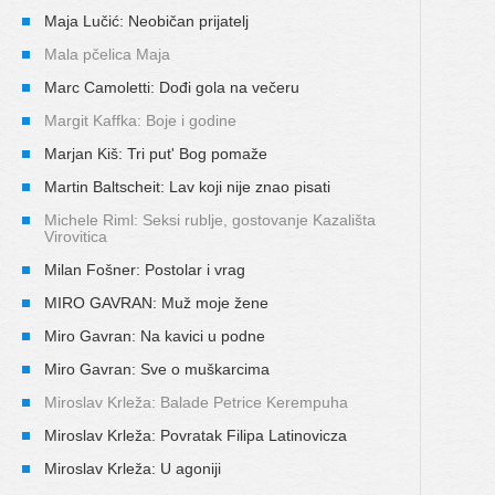
Maja Lučić: Neobičan prijatelj
Mala pčelica Maja
Marc Camoletti: Dođi gola na večeru
Margit Kaffka: Boje i godine
Marjan Kiš: Tri put' Bog pomaže
Martin Baltscheit: Lav koji nije znao pisati
Michele Riml: Seksi rublje, gostovanje Kazališta
Virovitica
Milan Fošner: Postolar i vrag
MIRO GAVRAN: Muž moje žene
Miro Gavran: Na kavici u podne
Miro Gavran: Sve o muškarcima
Miroslav Krleža: Balade Petrice Kerempuha
Miroslav Krleža: Povratak Filipa Latinovicza
Miroslav Krleža: U agoniji