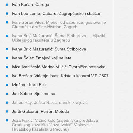
Ivan Kušan: Čaruga
Ivan Leo Lemo: Cabaret Zagrepčanke i statičar
Ivan-Goran Vitez: Mjehur od sapunice, gostovanje
Glumačke družine Histrion, Zagreb
Ivana Brlić Mažuranić: Šuma Striborova - Mjuzikl
Učiteljskog fakulteta u Zagrebu
Ivana Brlić Mažuranić: Šuma Striborova
Ivana Šojat: Zmajevi koji ne lete
Ivica Ivanišević-Marina Vujčić: Tvorničke postavke
Ivo Brešan: Viđenje Isusa Krista u kasarni V.P. 2507
Izložba - Imre Eck
Jan Sobrie: Sjeti me se
János Háy: Joško Rakić, danski kraljević
Jordi Galceran Ferrer: Metoda
Joza Ivakić: Vrzino kolo (zajednička predstava
Gradskog kazališta “Joza Ivakić” Vinkovci i
Hrvatskog kazališta u Pečuhu)