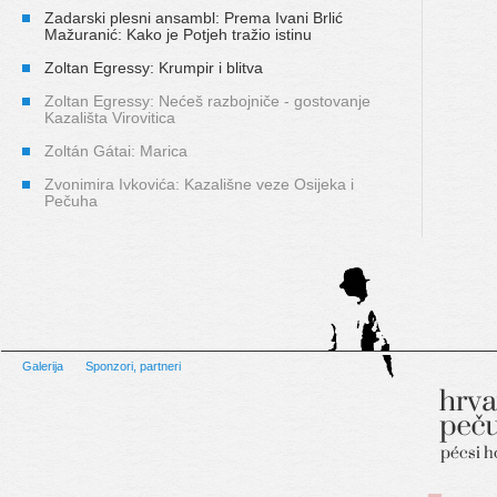
Zadarski plesni ansambl: Prema Ivani Brlić
Mažuranić: Kako je Potjeh tražio istinu
Zoltan Egressy: Krumpir i blitva
Zoltan Egressy: Nećeš razbojniče - gostovanje
Kazališta Virovitica
Zoltán Gátai: Marica
Zvonimira Ivkovića: Kazališne veze Osijeka i
Pečuha
Galerija
Sponzori, partneri