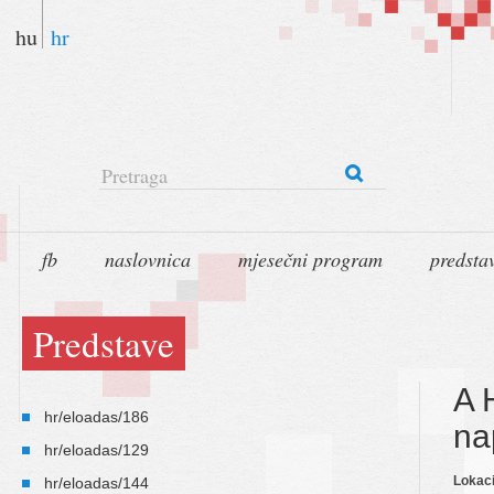
hu
hr
Pretraga
fb
naslovnica
mjesečni program
predsta
Predstave
A 
hr/eloadas/186
na
hr/eloadas/129
Lokaci
hr/eloadas/144