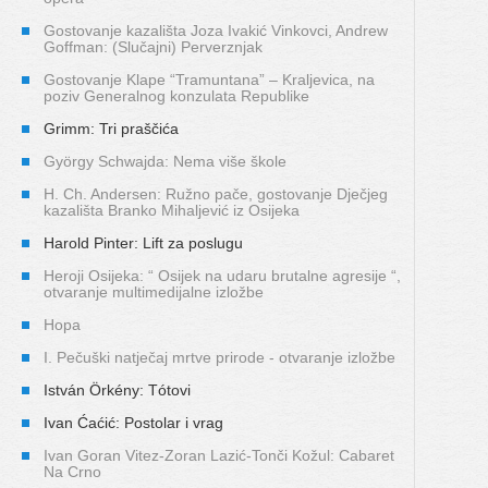
Gostovanje kazališta Joza Ivakić Vinkovci, Andrew
Goffman: (Slučajni) Perverznjak
Gostovanje Klape “Tramuntana” – Kraljevica, na
poziv Generalnog konzulata Republike
Grimm: Tri praščića
György Schwajda: Nema više škole
H. Ch. Andersen: Ružno pače, gostovanje Dječjeg
kazališta Branko Mihaljević iz Osijeka
Harold Pinter: Lift za poslugu
Heroji Osijeka: “ Osijek na udaru brutalne agresije “,
otvaranje multimedijalne izložbe
Hopa
I. Pečuški natječaj mrtve prirode - otvaranje izložbe
István Örkény: Tótovi
Ivan Ćaćić: Postolar i vrag
Ivan Goran Vitez-Zoran Lazić-Tonči Kožul: Cabaret
Na Crno