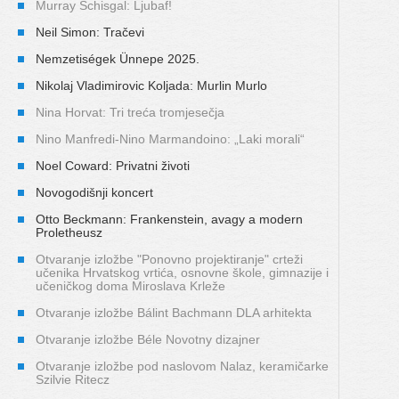
Murray Schisgal: Ljubaf!
Neil Simon: Tračevi
Nemzetiségek Ünnepe 2025.
Nikolaj Vladimirovic Koljada: Murlin Murlo
Nina Horvat: Tri treća tromjesečja
Nino Manfredi-Nino Marmandoino: „Laki morali“
Noel Coward: Privatni životi
Novogodišnji koncert
Otto Beckmann: Frankenstein, avagy a modern
Proletheusz
Otvaranje izložbe "Ponovno projektiranje" crteži
učenika Hrvatskog vrtića, osnovne škole, gimnazije i
učeničkog doma Miroslava Krleže
Otvaranje izložbe Bálint Bachmann DLA arhitekta
Otvaranje izložbe Béle Novotny dizajner
Otvaranje izložbe pod naslovom Nalaz, keramičarke
Szilvie Ritecz