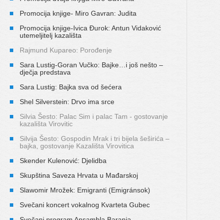
Promocija knjige- Miro Gavran: Judita
Promocija knjige-Ivica Đurok: Antun Vidaković
utemeljitelj kazališta
Rajmund Kupareo: Porođenje
Sara Lustig-Goran Vučko: Bajke…i još nešto –
dječja predstava
Sara Lustig: Bajka sva od šećera
Shel Silverstein: Drvo ima srce
Silvia Šesto: Palac Sim i palac Tam - gostovanje
kazališta Virovitic
Silvija Šesto: Gospodin Mrak i tri bijela šeširića –
bajka, gostovanje Kazališta Virovitica
Skender Kulenović: Djelidba
Skupština Saveza Hrvata u Mađarskoj
Slawomir Mrožek: Emigranti (Emigránsok)
Svečani koncert vokalnog Kvarteta Gubec
Svečani program Ansambla Baranja