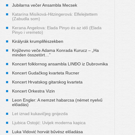
Jubilarna večer Ansambla Mecsek
Katarína Misíková-Hitzingerová: Elfelejtettem
(Zabudla som)
Kerana Angelova: Elada Pinyo és az idő (Elada
Pinyo i vremeto)
Királyrák krumplifészekben
Književno veče Adama Konrada Kurucz – „Ha
minden összetört…”
Koncert folklornog ansambla LINĐO iz Dubrovnika
Koncert Gudačkog kvarteta Rucner
Koncert Hrvatskog gitarskog kvarteta
Koncert Orkestra Vizin
Leon Engler: A nemzet habarcsa (német nyelvű
előadás)
Let iznad kukavičjeg gnijezda
Ljubica Ostojić: Uvijek moderna kapica
Luka Vidović horvát bűvész előadása