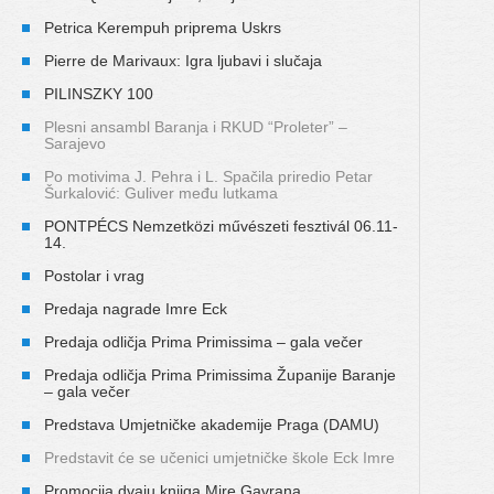
Petrica Kerempuh priprema Uskrs
Pierre de Marivaux: Igra ljubavi i slučaja
PILINSZKY 100
Plesni ansambl Baranja i RKUD “Proleter” –
Sarajevo
Po motivima J. Pehra i L. Spačila priredio Petar
Šurkalović: Guliver među lutkama
PONTPÉCS Nemzetközi művészeti fesztivál 06.11-
14.
Postolar i vrag
Predaja nagrade Imre Eck
Predaja odličja Prima Primissima – gala večer
Predaja odličja Prima Primissima Županije Baranje
– gala večer
Predstava Umjetničke akademije Praga (DAMU)
Predstavit će se učenici umjetničke škole Eck Imre
Promocija dvaju knjiga Mire Gavrana