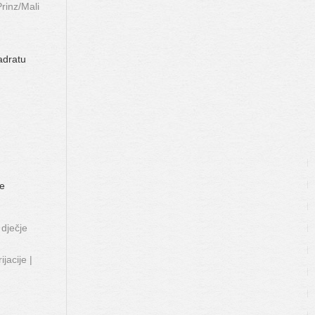
rinz/Mali
adratu
ve
 dječje
jacije |