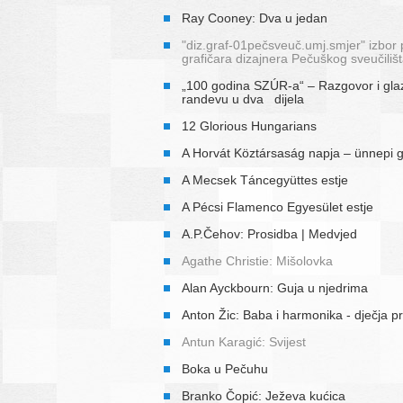
Ray Cooney: Dva u jedan
"diz.graf-01pečsveuč.umj.smjer" izbor 
grafičara dizajnera Pečuškog sveučiliš
„100 godina SZÚR-a“ – Razgovor i gla
randevu u dva dijela
12 Glorious Hungarians
A Horvát Köztársaság napja – ünnepi 
A Mecsek Táncegyüttes estje
A Pécsi Flamenco Egyesület estje
A.P.Čehov: Prosidba | Medvjed
Agathe Christie: Mišolovka
Alan Ayckbourn: Guja u njedrima
Anton Žic: Baba i harmonika - dječja p
Antun Karagić: Svijest
Boka u Pečuhu
Branko Čopić: Ježeva kućica