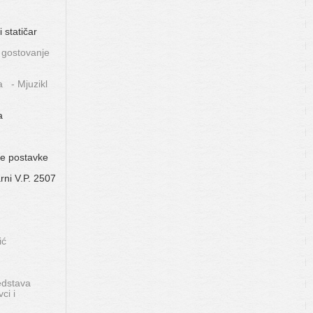
statičar
 gostovanje
a - Mjuzikl
a
ke postavke
rni V.P. 2507
ić
edstava
ci i