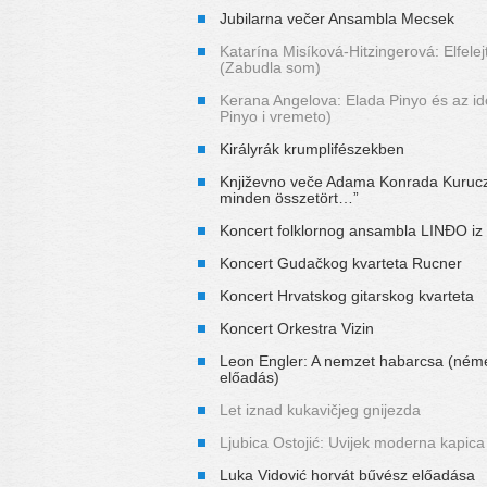
Jubilarna večer Ansambla Mecsek
Katarína Misíková-Hitzingerová: Elfele
(Zabudla som)
Kerana Angelova: Elada Pinyo és az id
Pinyo i vremeto)
Királyrák krumplifészekben
Književno veče Adama Konrada Kurucz
minden összetört…”
Koncert folklornog ansambla LINĐO iz
Koncert Gudačkog kvarteta Rucner
Koncert Hrvatskog gitarskog kvarteta
Koncert Orkestra Vizin
Leon Engler: A nemzet habarcsa (néme
előadás)
Let iznad kukavičjeg gnijezda
Ljubica Ostojić: Uvijek moderna kapica
Luka Vidović horvát bűvész előadása