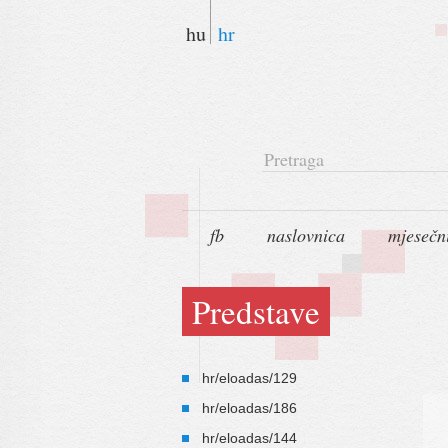
hu
hr
Pretraga
fb
naslovnica
mjesečn
Predstave
hr/eloadas/129
hr/eloadas/186
hr/eloadas/144