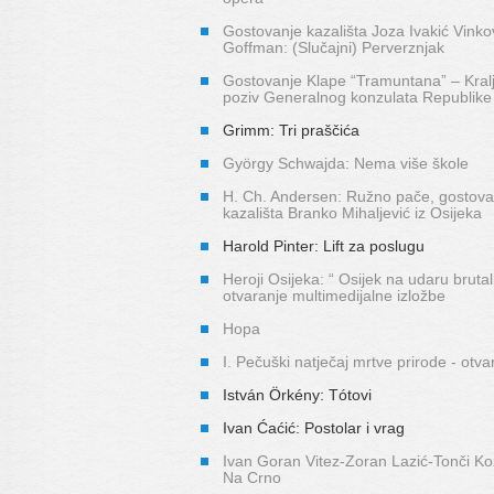
Gostovanje kazališta Joza Ivakić Vinko
Goffman: (Slučajni) Perverznjak
Gostovanje Klape “Tramuntana” – Kralj
poziv Generalnog konzulata Republike
Grimm: Tri praščića
György Schwajda: Nema više škole
H. Ch. Andersen: Ružno pače, gostova
kazališta Branko Mihaljević iz Osijeka
Harold Pinter: Lift za poslugu
Heroji Osijeka: “ Osijek na udaru brutal
otvaranje multimedijalne izložbe
Hopa
I. Pečuški natječaj mrtve prirode - otva
István Örkény: Tótovi
Ivan Ćaćić: Postolar i vrag
Ivan Goran Vitez-Zoran Lazić-Tonči Ko
Na Crno