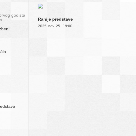
prvog godišta
Ranije predstave
ta
2025. nov. 25. 19:00
zbeni
gála
redstava