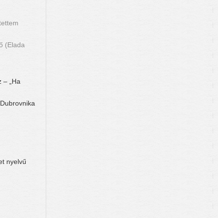
jtettem
ő (Elada
 – „Ha
 Dubrovnika
t nyelvű