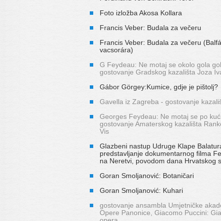
Foto izložba Akosa Kollara
Francis Veber: Budala za večeru
Francis Veber: Budala za večeru (Balf
vacsorára)
G Feydeau: Ne motaj se okolo gola gol
gostovanje Gradskog kazališta Joza Iv
Gábor Görgey:Kumice, gdje je pištolj?
Gavella iz Zagreba - gostovanje kazali
Georges Feydeau: Ne motaj se po kući
gostovanje Amaterskog kazališta Rank
Vis
Glazbeni nastup Udruge Klape Balatur
predstavljanje dokumentarnog filma 
na Neretvi, povodom dana Hrvatskog 
Goran Smoljanović: Botaničari
Goran Smoljanović: Kuhari
gostovanje ansambla Umjetničke akade
Opere Panonice, Giacomo Puccini: Gia
opera