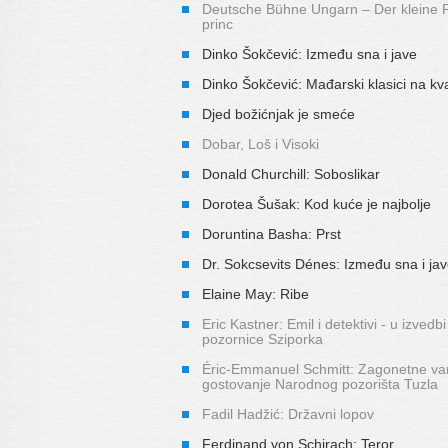
Deutsche Bühne Ungarn – Der kleine P
princ
Dinko Šokčević: Između sna i jave
Dinko Šokčević: Mađarski klasici na kv
Djed božićnjak je smeće
Dobar, Loš i Visoki
Donald Churchill: Soboslikar
Dorotea Šušak: Kod kuće je najbolje
Doruntina Basha: Prst
Dr. Sokcsevits Dénes: Između sna i ja
Elaine May: Ribe
Eric Kastner: Emil i detektivi - u izvedbi
pozornice Sziporka
Éric-Emmanuel Schmitt: Zagonetne vari
gostovanje Narodnog pozorišta Tuzla
Fadil Hadžić: Državni lopov
Ferdinand von Schirach: Teror