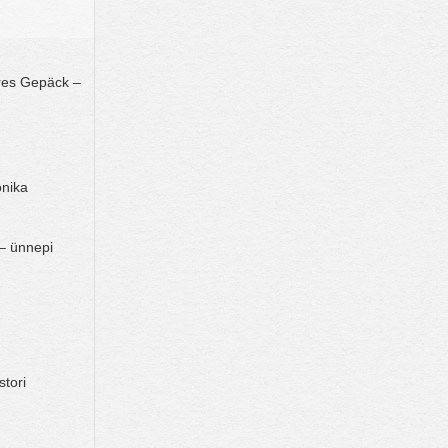
res Gepäck –
onika
– ünnepi
stori