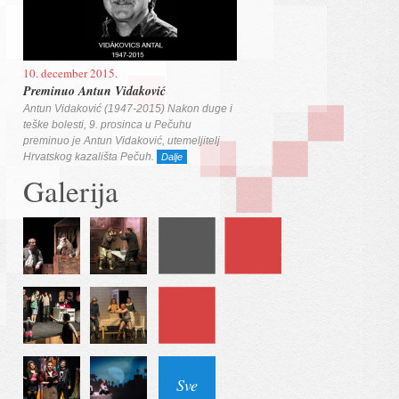
10. december 2015.
Preminuo Antun Vidaković
Antun Vidaković (1947-2015) Nakon duge i
teške bolesti, 9. prosinca u Pečuhu
preminuo je Antun Vidaković, utemeljitelj
Hrvatskog kazališta Pečuh.
Dalje
Galerija
Sve