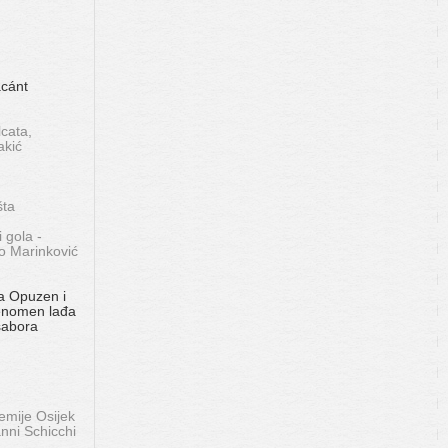
ácánt
cata,
akić
šta
 gola -
o Marinković
a Opuzen i
Fenomen lađa
sabora
mije Osijek
nni Schicchi