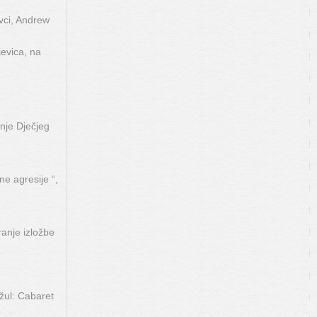
vci, Andrew
evica, na
nje Dječjeg
ne agresije “,
ranje izložbe
žul: Cabaret