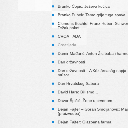
Branko Ćopić: Ježeva kućica
Branko Puhek: Tamo gdje tuga spava
Clemens Bechtel-Franz Huber: Schwe
Težak paket
CROATIADA
Croatijada
Damir Mađarić: Anton Žic baba i harm
Dan državnosti
Dan državnosti – A Köztársaság napja 
műsor
Dan Hrvatskog Sabora
David Hare: Bili smo…
Davor Špišić: Žene u crvenom
Dejan Fajfer – Goran Smoljanović: Maj
(praizvedba)
Dejan Fajfer: Glazbena farma