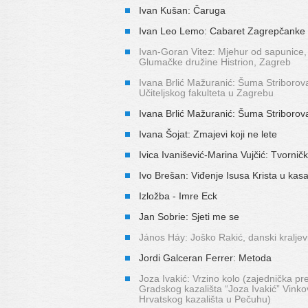
Ivan Kušan: Čaruga
Ivan Leo Lemo: Cabaret Zagrepčanke i 
Ivan-Goran Vitez: Mjehur od sapunice,
Glumačke družine Histrion, Zagreb
Ivana Brlić Mažuranić: Šuma Striborov
Učiteljskog fakulteta u Zagrebu
Ivana Brlić Mažuranić: Šuma Striborov
Ivana Šojat: Zmajevi koji ne lete
Ivica Ivanišević-Marina Vujčić: Tvornič
Ivo Brešan: Viđenje Isusa Krista u kasa
Izložba - Imre Eck
Jan Sobrie: Sjeti me se
János Háy: Joško Rakić, danski kraljev
Jordi Galceran Ferrer: Metoda
Joza Ivakić: Vrzino kolo (zajednička pr
Gradskog kazališta “Joza Ivakić” Vinkov
Hrvatskog kazališta u Pečuhu)