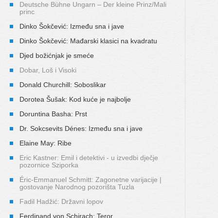
Deutsche Bühne Ungarn – Der kleine Prinz/Mali
princ
Dinko Šokčević: Između sna i jave
Dinko Šokčević: Mađarski klasici na kvadratu
Djed božićnjak je smeće
Dobar, Loš i Visoki
Donald Churchill: Soboslikar
Dorotea Šušak: Kod kuće je najbolje
Doruntina Basha: Prst
Dr. Sokcsevits Dénes: Između sna i jave
Elaine May: Ribe
Eric Kastner: Emil i detektivi - u izvedbi dječje
pozornice Sziporka
Éric-Emmanuel Schmitt: Zagonetne varijacije |
gostovanje Narodnog pozorišta Tuzla
Fadil Hadžić: Državni lopov
Ferdinand von Schirach: Teror