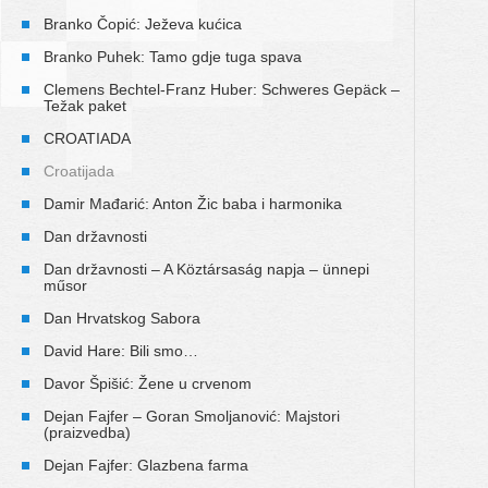
Branko Čopić: Ježeva kućica
Branko Puhek: Tamo gdje tuga spava
Clemens Bechtel-Franz Huber: Schweres Gepäck –
Težak paket
CROATIADA
Croatijada
Damir Mađarić: Anton Žic baba i harmonika
Dan državnosti
Dan državnosti – A Köztársaság napja – ünnepi
műsor
Dan Hrvatskog Sabora
David Hare: Bili smo…
Davor Špišić: Žene u crvenom
Dejan Fajfer – Goran Smoljanović: Majstori
(praizvedba)
Dejan Fajfer: Glazbena farma