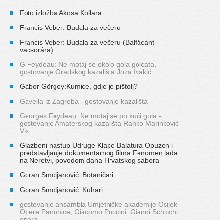
Foto izložba Akosa Kollara
Francis Veber: Budala za večeru
Francis Veber: Budala za večeru (Balfácánt
vacsorára)
G Feydeau: Ne motaj se okolo gola golcata,
gostovanje Gradskog kazališta Joza Ivakić
Gábor Görgey:Kumice, gdje je pištolj?
Gavella iz Zagreba - gostovanje kazališta
Georges Feydeau: Ne motaj se po kući gola -
gostovanje Amaterskog kazališta Ranko Marinković
Vis
Glazbeni nastup Udruge Klape Balatura Opuzen i
predstavljanje dokumentarnog filma Fenomen lađa
na Neretvi, povodom dana Hrvatskog sabora
Goran Smoljanović: Botaničari
Goran Smoljanović: Kuhari
gostovanje ansambla Umjetničke akademije Osijek
Opere Panonice, Giacomo Puccini: Gianni Schicchi
opera