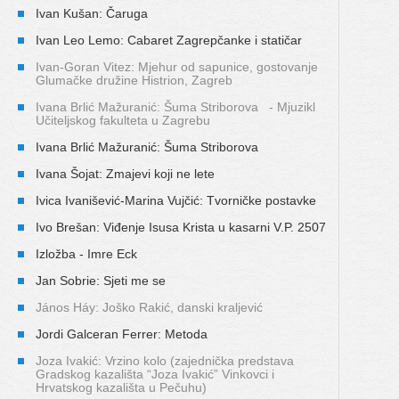
Ivan Kušan: Čaruga
Ivan Leo Lemo: Cabaret Zagrepčanke i statičar
Ivan-Goran Vitez: Mjehur od sapunice, gostovanje
Glumačke družine Histrion, Zagreb
Ivana Brlić Mažuranić: Šuma Striborova - Mjuzikl
Učiteljskog fakulteta u Zagrebu
Ivana Brlić Mažuranić: Šuma Striborova
Ivana Šojat: Zmajevi koji ne lete
Ivica Ivanišević-Marina Vujčić: Tvorničke postavke
Ivo Brešan: Viđenje Isusa Krista u kasarni V.P. 2507
Izložba - Imre Eck
Jan Sobrie: Sjeti me se
János Háy: Joško Rakić, danski kraljević
Jordi Galceran Ferrer: Metoda
Joza Ivakić: Vrzino kolo (zajednička predstava
Gradskog kazališta “Joza Ivakić” Vinkovci i
Hrvatskog kazališta u Pečuhu)