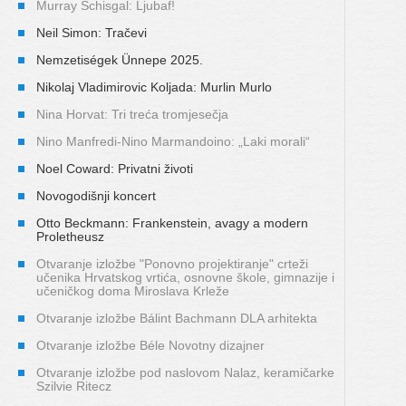
Murray Schisgal: Ljubaf!
Neil Simon: Tračevi
Nemzetiségek Ünnepe 2025.
Nikolaj Vladimirovic Koljada: Murlin Murlo
Nina Horvat: Tri treća tromjesečja
Nino Manfredi-Nino Marmandoino: „Laki morali“
Noel Coward: Privatni životi
Novogodišnji koncert
Otto Beckmann: Frankenstein, avagy a modern
Proletheusz
Otvaranje izložbe "Ponovno projektiranje" crteži
učenika Hrvatskog vrtića, osnovne škole, gimnazije i
učeničkog doma Miroslava Krleže
Otvaranje izložbe Bálint Bachmann DLA arhitekta
Otvaranje izložbe Béle Novotny dizajner
Otvaranje izložbe pod naslovom Nalaz, keramičarke
Szilvie Ritecz