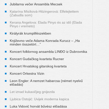
Jubilarna večer Ansambla Mecsek
Katarína Misíková-Hitzingerová: Elfelejtettem
(Zabudla som)
Kerana Angelova: Elada Pinyo és az idő (Elada
Pinyo i vremeto)
Királyrák krumplifészekben
Književno veče Adama Konrada Kurucz – „Ha
minden összetört…”
Koncert folklornog ansambla LINĐO iz Dubrovnika
Koncert Gudačkog kvarteta Rucner
Koncert Hrvatskog gitarskog kvarteta
Koncert Orkestra Vizin
Leon Engler: A nemzet habarcsa (német nyelvű
előadás)
Let iznad kukavičjeg gnijezda
Ljubica Ostojić: Uvijek moderna kapica
Luka Vidović horvát bűvész előadása