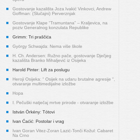
Gostovanje kazališta Joza Ivakić Vinkovci, Andrew
Goffman: (Slučajni) Perverznjak
Gostovanje Klape “Tramuntana” – Kraljevica, na
poziv Generalnog konzulata Republike
Grimm: Tri praščića
György Schwajda: Nema više škole
H. Ch. Andersen: Ružno pače, gostovanje Dječjeg
kazališta Branko Mihaljević iz Osijeka
Harold Pinter: Lift za poslugu
Heroji Osijeka: “ Osijek na udaru brutalne agresije “,
otvaranje multimedijalne izložbe
Hopa
I. Pečuški natječaj mrtve prirode - otvaranje izložbe
István Örkény: Tótovi
Ivan Ćaćić: Postolar i vrag
Ivan Goran Vitez-Zoran Lazić-Tonči Kožul: Cabaret
Na Crno