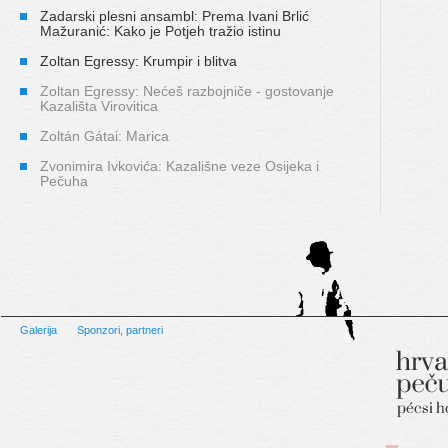
Zadarski plesni ansambl: Prema Ivani Brlić
Mažuranić: Kako je Potjeh tražio istinu
Zoltan Egressy: Krumpir i blitva
Zoltan Egressy: Nećeš razbojniče - gostovanje
Kazališta Virovitica
Zoltán Gátai: Marica
Zvonimira Ivkovića: Kazališne veze Osijeka i
Pečuha
Galerija
Sponzori, partneri