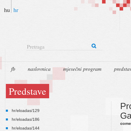
hu
hr
Pretraga
fb
naslovnica
mjesečni program
predsta
Predstave
Pr
hr/eloadas/129
Ga
hr/eloadas/186
come
hr/eloadas/144