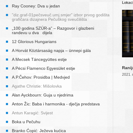
Lokaci
Ray Cooney: Dva u jedan
"diz.graf-01pečsveuč.umj.smjer" izbor prvog godišta
grafičara dizajnera Pečuškog sveučilišta
„100 godina SZÚR-a“ – Razgovor i glazbeni
randevu u dva dijela
12 Glorious Hungarians
A Horvát Köztársaság napja – ünnepi gála
A Mecsek Táncegyüttes estje
Ranij
A Pécsi Flamenco Egyesület estje
2021. 
A.P.Čehov: Prosidba | Medvjed
Agathe Christie: Mišolovka
Alan Ayckbourn: Guja u njedrima
Anton Žic: Baba i harmonika - dječja predstava
Antun Karagić: Svijest
Boka u Pečuhu
Branko Ćopić: Ježeva kućica