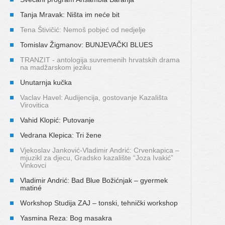
Tanja Mravak: Ništa im neće bit
Tena Štivičić: Nemoš pobjeć od nedjelje
Tomislav Žigmanov: BUNJEVAČKI BLUES
TRANZIT - antologija suvremenih hrvatskih drama
na madžarskom jeziku
Unutarnja kučka
Vaclav Havel: Audijencija, gostovanje Kazališta
Virovitica
Vahid Klopić: Putovanje
Vedrana Klepica: Tri žene
Vjekoslav Janković-Vladimir Andrić: Crvenkapica –
mjuzikl za djecu, Gradsko kazalište “Joza Ivakić”
Vinkovci
Vladimir Andrić: Bad Blue Božićnjak – gyermek
matiné
Workshop Studija ZAJ – tonski, tehnički workshop
Yasmina Reza: Bog masakra