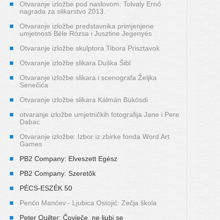
Otvaranje izložbe pod naslovom: Tolvaly Ernő
nagrada za slikarstvo 2013.
Otvaranje izložbe predstavnika primjenjene
umjetnosti Béle Rózsa i Jusztine Jegenyés
Otvaranje izložbe skulptora Tibora Prisztavok
Otvaranje izložbe slikara Duška Šibl
Otvaranje izložbe slikara i scenografa Željka
Senečića
Otvaranje izložbe slikara Kálmán Bükösdi
otvaranje izložbe umjetničkih fotografija Jane i Pere
Dabac
Otvaranje izložbe: Izbor iz zbirke fonda Word Art
Games
PB2 Company: Elveszett Egész
PB2 Company: Szeretők
PÉCS-ESZÉK 50
Penćo Manćev - Ljubica Ostojić: Zečja škola
Peter Quilter: Čovječe, ne ljubi se