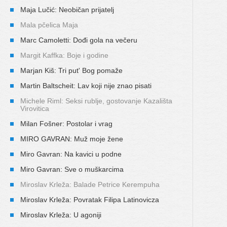
Maja Lučić: Neobičan prijatelj
Mala pčelica Maja
Marc Camoletti: Dođi gola na večeru
Margit Kaffka: Boje i godine
Marjan Kiš: Tri put' Bog pomaže
Martin Baltscheit: Lav koji nije znao pisati
Michele Riml: Seksi rublje, gostovanje Kazališta
Virovitica
Milan Fošner: Postolar i vrag
MIRO GAVRAN: Muž moje žene
Miro Gavran: Na kavici u podne
Miro Gavran: Sve o muškarcima
Miroslav Krleža: Balade Petrice Kerempuha
Miroslav Krleža: Povratak Filipa Latinovicza
Miroslav Krleža: U agoniji