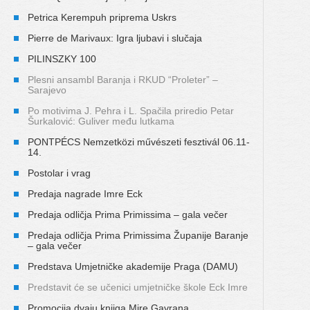
Petrica Kerempuh priprema Uskrs
Pierre de Marivaux: Igra ljubavi i slučaja
PILINSZKY 100
Plesni ansambl Baranja i RKUD “Proleter” –
Sarajevo
Po motivima J. Pehra i L. Spačila priredio Petar
Šurkalović: Guliver među lutkama
PONTPÉCS Nemzetközi művészeti fesztivál 06.11-
14.
Postolar i vrag
Predaja nagrade Imre Eck
Predaja odličja Prima Primissima – gala večer
Predaja odličja Prima Primissima Županije Baranje
– gala večer
Predstava Umjetničke akademije Praga (DAMU)
Predstavit će se učenici umjetničke škole Eck Imre
Promocija dvaju knjiga Mire Gavrana