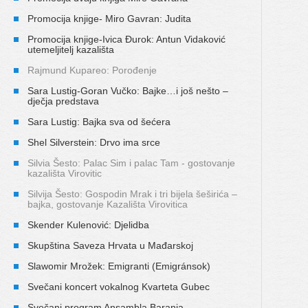
Promocija knjige- Miro Gavran: Judita
Promocija knjige-Ivica Đurok: Antun Vidaković
utemeljitelj kazališta
Rajmund Kupareo: Porođenje
Sara Lustig-Goran Vučko: Bajke…i još nešto –
dječja predstava
Sara Lustig: Bajka sva od šećera
Shel Silverstein: Drvo ima srce
Silvia Šesto: Palac Sim i palac Tam - gostovanje
kazališta Virovitic
Silvija Šesto: Gospodin Mrak i tri bijela šeširića –
bajka, gostovanje Kazališta Virovitica
Skender Kulenović: Djelidba
Skupština Saveza Hrvata u Mađarskoj
Slawomir Mrožek: Emigranti (Emigránsok)
Svečani koncert vokalnog Kvarteta Gubec
Svečani program Ansambla Baranja