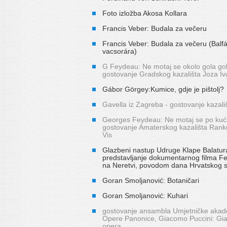
Foto izložba Akosa Kollara
Francis Veber: Budala za večeru
Francis Veber: Budala za večeru (Balf
vacsorára)
G Feydeau: Ne motaj se okolo gola gol
gostovanje Gradskog kazališta Joza Iv
Gábor Görgey:Kumice, gdje je pištolj?
Gavella iz Zagreba - gostovanje kazali
Georges Feydeau: Ne motaj se po kući
gostovanje Amaterskog kazališta Rank
Vis
Glazbeni nastup Udruge Klape Balatur
predstavljanje dokumentarnog filma 
na Neretvi, povodom dana Hrvatskog 
Goran Smoljanović: Botaničari
Goran Smoljanović: Kuhari
gostovanje ansambla Umjetničke akade
Opere Panonice, Giacomo Puccini: Gia
opera