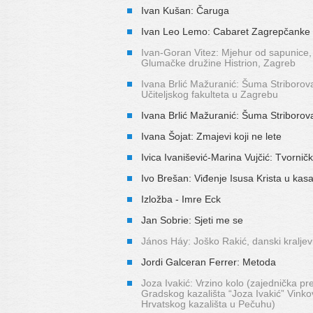
Ivan Kušan: Čaruga
Ivan Leo Lemo: Cabaret Zagrepčanke i 
Ivan-Goran Vitez: Mjehur od sapunice,
Glumačke družine Histrion, Zagreb
Ivana Brlić Mažuranić: Šuma Striborov
Učiteljskog fakulteta u Zagrebu
Ivana Brlić Mažuranić: Šuma Striborov
Ivana Šojat: Zmajevi koji ne lete
Ivica Ivanišević-Marina Vujčić: Tvornič
Ivo Brešan: Viđenje Isusa Krista u kasa
Izložba - Imre Eck
Jan Sobrie: Sjeti me se
János Háy: Joško Rakić, danski kraljev
Jordi Galceran Ferrer: Metoda
Joza Ivakić: Vrzino kolo (zajednička pr
Gradskog kazališta “Joza Ivakić” Vinkov
Hrvatskog kazališta u Pečuhu)