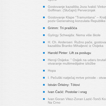
Gostovanje kazališta Joza Ivakić Vinko
Goffman: (Slučajni) Perverznjak
Gostovanje Klape “Tramuntana” – Kralj
poziv Generalnog konzulata Republike
Grimm: Tri praščića
György Schwajda: Nema više škole
H. Ch. Andersen: Ružno pače, gostova
kazališta Branko Mihaljević iz Osijeka
Harold Pinter: Lift za poslugu
Heroji Osijeka: “ Osijek na udaru brutal
otvaranje multimedijalne izložbe
Hopa
I. Pečuški natječaj mrtve prirode - otva
István Örkény: Tótovi
Ivan Ćaćić: Postolar i vrag
Ivan Goran Vitez-Zoran Lazić-Tonči Ko
Na Crno