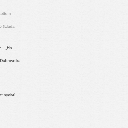
jtettem
ő (Elada
 – „Ha
 Dubrovnika
t nyelvű