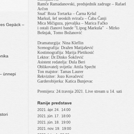
Ramče Ramadanovski, predsjednik zadruge – Rafael
Arčon
Snaš’ Roza Tortarka – Čarna Kršul
Markuš, šef seoskih svirača – Čaba Čanji
Mica Mičiguza, pjevaljka – Marica Fačko
res Gepäck –
i ostali članovi bande “Lipog Markuša”
- Mirko
Bošnjak, Tomo Božanović
Dramaturgija: Nina Kleflin
Scenografija: Dražen Matijašević
Kostimografija: Marija Pletikosić
onika
Lektor: Dr.Dinko Šokčević
Asistent redatelja: Đula Beri
Oblikovatelj svijetla: Attila Specht
Ton majstor: Tamas Laurer
– ünnepi
Rekviziter: Jozo Kovačević
Garderobijerka: Katica Bunjevac
Premijera: 24.travnja 2021. Live stream u 14. sati
Ranije predstave
2021. ápr. 24. 14:00
stori
2021. jún. 17. 18:00
2021. jún. 18. 19:00
2021. nov. 19. 19:00