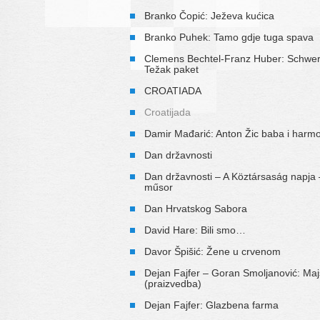
Branko Čopić: Ježeva kućica
Branko Puhek: Tamo gdje tuga spava
Clemens Bechtel-Franz Huber: Schwe
Težak paket
CROATIADA
Croatijada
Damir Mađarić: Anton Žic baba i harm
Dan državnosti
Dan državnosti – A Köztársaság napja 
műsor
Dan Hrvatskog Sabora
David Hare: Bili smo…
Davor Špišić: Žene u crvenom
Dejan Fajfer – Goran Smoljanović: Maj
(praizvedba)
Dejan Fajfer: Glazbena farma