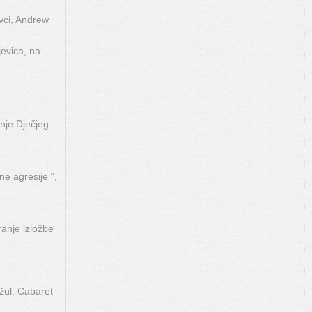
vci, Andrew
evica, na
nje Dječjeg
ne agresije “,
ranje izložbe
žul: Cabaret