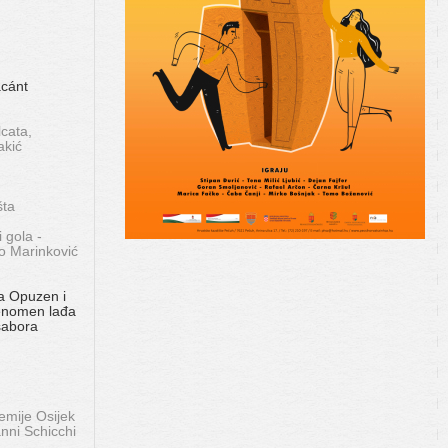
ácánt
cata,
akić
šta
 gola -
o Marinković
a Opuzen i
Fenomen lađa
sabora
mije Osijek
nni Schicchi