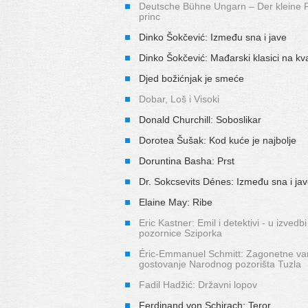
Deutsche Bühne Ungarn – Der kleine P
princ
Dinko Šokčević: Između sna i jave
Dinko Šokčević: Mađarski klasici na kv
Djed božićnjak je smeće
Dobar, Loš i Visoki
Donald Churchill: Soboslikar
Dorotea Šušak: Kod kuće je najbolje
Doruntina Basha: Prst
Dr. Sokcsevits Dénes: Između sna i ja
Elaine May: Ribe
Eric Kastner: Emil i detektivi - u izvedbi
pozornice Sziporka
Éric-Emmanuel Schmitt: Zagonetne vari
gostovanje Narodnog pozorišta Tuzla
Fadil Hadžić: Državni lopov
Ferdinand von Schirach: Teror