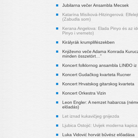
Jubilarna večer Ansambla Mecsek
Katarína Misíková-Hitzingerová: Elfele
(Zabudla som)
Kerana Angelova: Elada Pinyo és az id
Pinyo i vremeto)
Királyrák krumplifészekben
Književno veče Adama Konrada Kurucz
minden összetört…”
Koncert folklornog ansambla LINĐO iz
Koncert Gudačkog kvarteta Rucner
Koncert Hrvatskog gitarskog kvarteta
Koncert Orkestra Vizin
Leon Engler: A nemzet habarcsa (néme
előadás)
Let iznad kukavičjeg gnijezda
Ljubica Ostojić: Uvijek moderna kapica
Luka Vidović horvát bűvész előadása