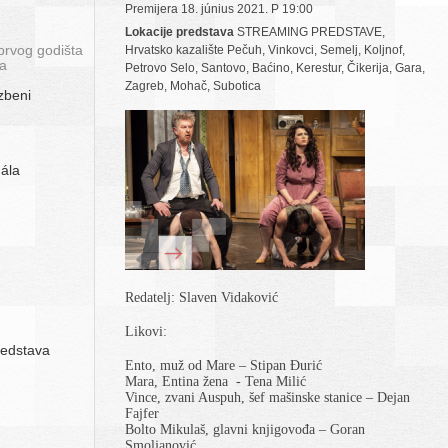
Premijera 18. június 2021. P 19:00
Lokacije predstava
STREAMING PREDSTAVE,
prvog godišta
Hrvatsko kazalište Pečuh, Vinkovci, Semelj, Koljnof,
ta
Petrovo Selo, Santovo, Baćino, Kerestur, Čikerija, Gara,
Zagreb, Mohač, Subotica
zbeni
gála
Redatelj: Slaven Vidaković
Likovi:
redstava
Ento, muž od Mare – Stipan Đurić
Mara, Entina žena
- Tena Milić
Vince, zvani Auspuh, šef mašinske stanice – Dejan
Fajfer
Bolto Mikulaš, glavni knjigovođa – Goran
Smoljanović