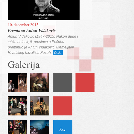
10. december 2015.
Preminuo Antun Vidaković
Antun Vidaković (1947-2015) Nakon duge i
teške bolesti, 9. prosinca u Pečuhu
preminuo je Antun Vidaković, utemeljitelj
Hrvatskog kazališta Pečuh.
Dalje
Galerija
Sve