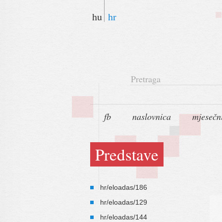
hu
hr
Pretraga
fb
naslovnica
mjesečn
Predstave
hr/eloadas/186
hr/eloadas/129
hr/eloadas/144