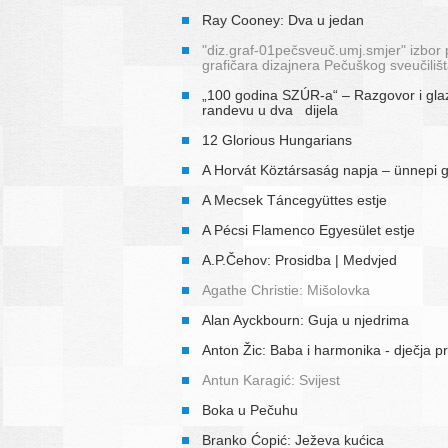
Ray Cooney: Dva u jedan
"diz.graf-01pečsveuč.umj.smjer" izbor 
grafičara dizajnera Pečuškog sveučiliš
„100 godina SZÚR-a“ – Razgovor i gla
randevu u dva dijela
12 Glorious Hungarians
A Horvát Köztársaság napja – ünnepi 
A Mecsek Táncegyüttes estje
A Pécsi Flamenco Egyesület estje
A.P.Čehov: Prosidba | Medvjed
Agathe Christie: Mišolovka
Alan Ayckbourn: Guja u njedrima
Anton Žic: Baba i harmonika - dječja p
Antun Karagić: Svijest
Boka u Pečuhu
Branko Ćopić: Ježeva kućica