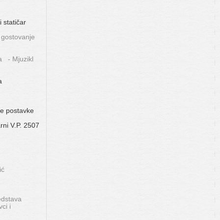
statičar
 gostovanje
a - Mjuzikl
a
ke postavke
rni V.P. 2507
ić
edstava
ci i