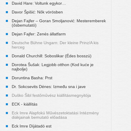
David Hare: Voltunk egykor…
Davor Špišić: Nők vörösben
Dejan Fajfer – Goran Smoljanović: Mesteremberek
(ősbemutató)
Dejan Fajfer: Zenés állatfarm
Deutsche Bühne Ungarn: Der kleine Prinz/A kis
herceg
Donald Churchill: Soboslikar (Édes bosszú)
Dorotea Šušak: Legjobb otthon (Kod kuće je
najbolje)
Doruntina Basha: Prst
Dr. Sokcsevits Dénes: Između sna i jave
Duško Šibl festőművész kiállításmegnyitója
ECK - kiállítás
Eck Imre Alapfokú Művészetoktatási Intézmény
diákjainak bemutató előadása
Eck Imre Díjátadó est