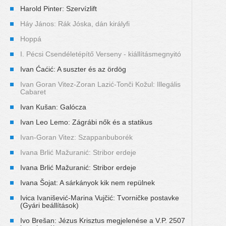
Harold Pinter: Szervízlift
Háy János: Rák Jóska, dán királyfi
Hoppá
I. Pécsi Csendéletépítő Verseny - kiállításmegnyitó
Ivan Ćaćić: A suszter és az ördög
Ivan Goran Vitez-Zoran Lazić-Tonči Kožul: Illegális
Cabaret
Ivan Kušan: Galócza
Ivan Leo Lemo: Zágrábi nők és a statikus
Ivan-Goran Vitez: Szappanbuborék
Ivana Brlić Mažuranić: Stribor erdeje
Ivana Brlić Mažuranić: Stribor erdeje
Ivana Šojat: A sárkányok kik nem repülnek
Ivica Ivanišević-Marina Vujčić: Tvorničke postavke
(Gyári beállítások)
Ivo Brešan: Jézus Krisztus megjelenése a V.P. 2507