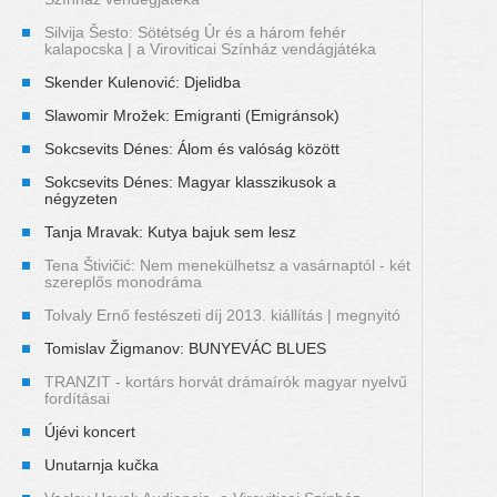
Silvija Šesto: Sötétség Úr és a három fehér
kalapocska | a Viroviticai Színház vendágjátéka
Skender Kulenović: Djelidba
Slawomir Mrožek: Emigranti (Emigránsok)
Sokcsevits Dénes: Álom és valóság között
Sokcsevits Dénes: Magyar klasszikusok a
négyzeten
Tanja Mravak: Kutya bajuk sem lesz
Tena Štivičić: Nem menekülhetsz a vasárnaptól - két
szereplős monodráma
Tolvaly Ernő festészeti díj 2013. kiállítás | megnyitó
Tomislav Žigmanov: BUNYEVÁC BLUES
TRANZIT - kortárs horvát drámaírók magyar nyelvű
fordításai
Újévi koncert
Unutarnja kučka