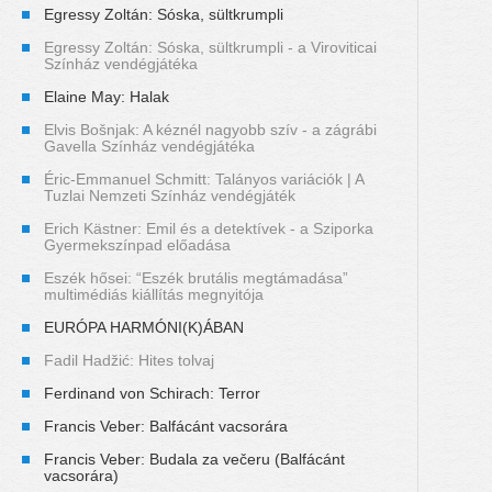
Egressy Zoltán: Sóska, sültkrumpli
Egressy Zoltán: Sóska, sültkrumpli - a Viroviticai
Színház vendégjátéka
Elaine May: Halak
Elvis Bošnjak: A kéznél nagyobb szív - a zágrábi
Gavella Színház vendégjátéka
Éric-Emmanuel Schmitt: Talányos variációk | A
Tuzlai Nemzeti Színház vendégjáték
Erich Kästner: Emil és a detektívek - a Sziporka
Gyermekszínpad előadása
Eszék hősei: “Eszék brutális megtámadása”
multimédiás kiállítás megnyitója
EURÓPA HARMÓNI(K)ÁBAN
Fadil Hadžić: Hites tolvaj
Ferdinand von Schirach: Terror
Francis Veber: Balfácánt vacsorára
Francis Veber: Budala za večeru (Balfácánt
vacsorára)