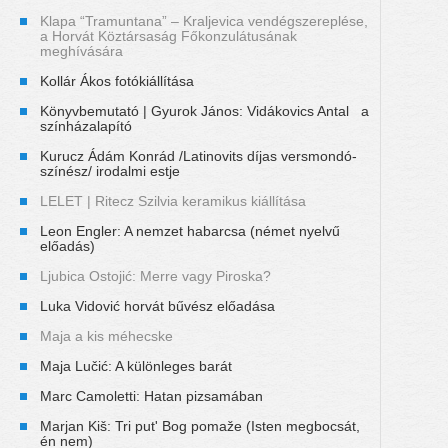
Klapa “Tramuntana” – Kraljevica vendégszereplése,
a Horvát Köztársaság Főkonzulátusának
meghívására
Kollár Ákos fotókiállítása
Könyvbemutató | Gyurok János: Vidákovics Antal a
színházalapító
Kurucz Ádám Konrád /Latinovits díjas versmondó-
színész/ irodalmi estje
LELET | Ritecz Szilvia keramikus kiállítása
Leon Engler: A nemzet habarcsa (német nyelvű
előadás)
Ljubica Ostojić: Merre vagy Piroska?
Luka Vidović horvát bűvész előadása
Maja a kis méhecske
Maja Lučić: A különleges barát
Marc Camoletti: Hatan pizsamában
Marjan Kiš: Tri put' Bog pomaže (Isten megbocsát,
én nem)