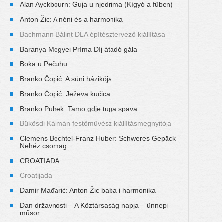
Alan Ayckbourn: Guja u njedrima (Kígyó a fűben)
Anton Žic: A néni és a harmonika
Bachmann Bálint DLA építésztervező kiállítása
Baranya Megyei Príma Díj átadó gála
Boka u Pečuhu
Branko Čopić: A süni házikója
Branko Ćopić: Ježeva kućica
Branko Puhek: Tamo gdje tuga spava
Bükösdi Kálmán festőművész kiállításmegnyitója
Clemens Bechtel-Franz Huber: Schweres Gepäck –
Nehéz csomag
CROATIADA
Croatijada
Damir Mađarić: Anton Žic baba i harmonika
Dan državnosti – A Köztársaság napja – ünnepi
műsor