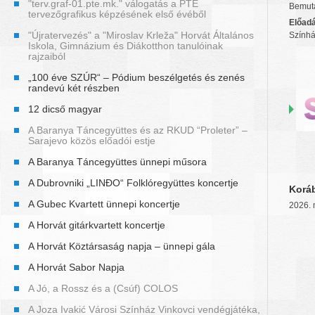
"terv.graf-01.pte.mk." válogatás a PTE
Bemuta
tervezőgrafikus képzésének első évéből
Előadá
"Újratervezés" a "Miroslav Krleža" Horvát Általános
Szính
Iskola, Gimnázium és Diákotthon tanulóinak
rajzaiból
„100 éve SZÚR“ – Pódium beszélgetés és zenés
randevú két részben
12 dicső magyar
A Baranya Táncegyüttes és az RKUD “Proleter” –
Sarajevo közös előadói estje
A Baranya Táncegyüttes ünnepi műsora
A Dubrovniki „LINĐO“ Folklóregyüttes koncertje
Korá
A Gubec Kvartett ünnepi koncertje
2026. 
A Horvát gitárkvartett koncertje
A Horvát Köztársaság napja – ünnepi gála
A Horvát Sabor Napja
A Jó, a Rossz és a (Csúf) COLOS
A Joza Ivakić Városi Színház Vinkovci vendégjátéka,