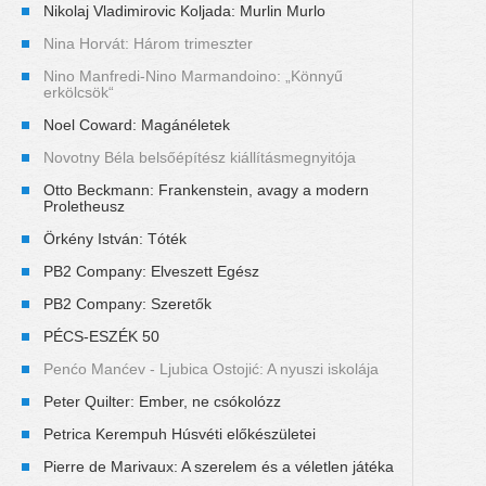
Nikolaj Vladimirovic Koljada: Murlin Murlo
Nina Horvát: Három trimeszter
Nino Manfredi-Nino Marmandoino: „Könnyű
erkölcsök“
Noel Coward: Magánéletek
Novotny Béla belsőépítész kiállításmegnyitója
Otto Beckmann: Frankenstein, avagy a modern
Proletheusz
Örkény István: Tóték
PB2 Company: Elveszett Egész
PB2 Company: Szeretők
PÉCS-ESZÉK 50
Penćo Manćev - Ljubica Ostojić: A nyuszi iskolája
Peter Quilter: Ember, ne csókolózz
Petrica Kerempuh Húsvéti előkészületei
Pierre de Marivaux: A szerelem és a véletlen játéka