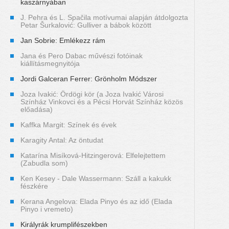
kaszárnyában
J. Pehra és L. Spačila motívumai alapján átdolgozta
Petar Šurkalović: Gulliver a bábok között
Jan Sobrie: Emlékezz rám
Jana és Pero Dabac művészi fotóinak
kiállításmegnyitója
Jordi Galceran Ferrer: Grönholm Módszer
Joza Ivakić: Ördögi kör (a Joza Ivakić Városi
Színház Vinkovci és a Pécsi Horvát Színház közös
előadása)
Kaffka Margit: Színek és évek
Karagity Antal: Az öntudat
Katarína Misíková-Hitzingerová: Elfelejtettem
(Zabudla som)
Ken Kesey - Dale Wassermann: Száll a kakukk
fészkére
Kerana Angelova: Elada Pinyo és az idő (Elada
Pinyo i vremeto)
Királyrák krumplifészekben