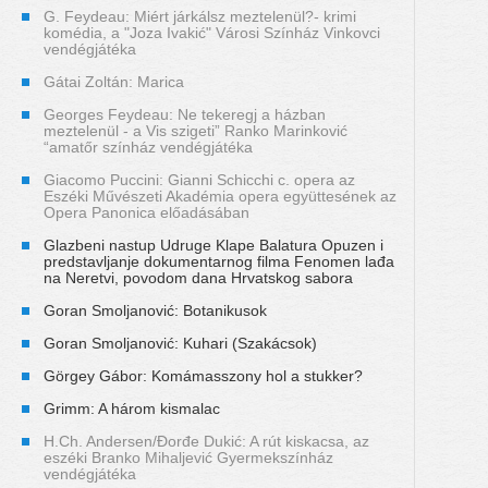
G. Feydeau: Miért járkálsz meztelenül?- krimi
komédia, a "Joza Ivakić" Városi Színház Vinkovci
vendégjátéka
Gátai Zoltán: Marica
Georges Feydeau: Ne tekeregj a házban
meztelenül - a Vis szigeti” Ranko Marinković
“amatőr színház vendégjátéka
Giacomo Puccini: Gianni Schicchi c. opera az
Eszéki Művészeti Akadémia opera együttesének az
Opera Panonica előadásában
Glazbeni nastup Udruge Klape Balatura Opuzen i
predstavljanje dokumentarnog filma Fenomen lađa
na Neretvi, povodom dana Hrvatskog sabora
Goran Smoljanović: Botanikusok
Goran Smoljanović: Kuhari (Szakácsok)
Görgey Gábor: Komámasszony hol a stukker?
Grimm: A három kismalac
H.Ch. Andersen/Đorđe Dukić: A rút kiskacsa, az
eszéki Branko Mihaljević Gyermekszínház
vendégjátéka