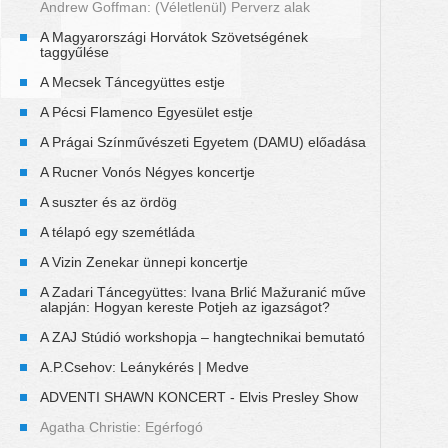
Andrew Goffman: (Véletlenül) Perverz alak
A Magyarországi Horvátok Szövetségének
taggyűlése
A Mecsek Táncegyüttes estje
A Pécsi Flamenco Egyesület estje
A Prágai Színművészeti Egyetem (DAMU) előadása
A Rucner Vonós Négyes koncertje
A suszter és az ördög
A télapó egy szemétláda
A Vizin Zenekar ünnepi koncertje
A Zadari Táncegyüttes: Ivana Brlić Mažuranić műve
alapján: Hogyan kereste Potjeh az igazságot?
A ZAJ Stúdió workshopja – hangtechnikai bemutató
A.P.Csehov: Leánykérés | Medve
ADVENTI SHAWN KONCERT - Elvis Presley Show
Agatha Christie: Egérfogó