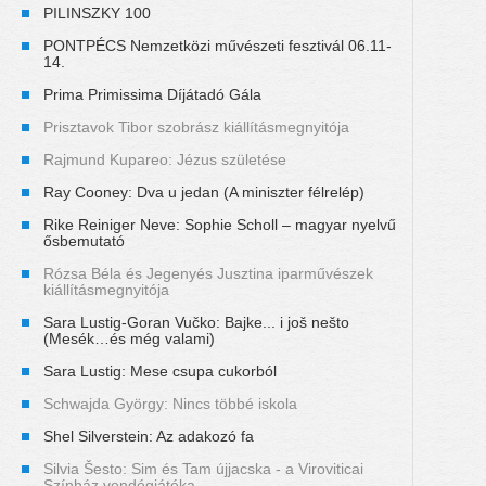
PILINSZKY 100
PONTPÉCS Nemzetközi művészeti fesztivál 06.11-
14.
Prima Primissima Díjátadó Gála
Prisztavok Tibor szobrász kiállításmegnyitója
Rajmund Kupareo: Jézus születése
Ray Cooney: Dva u jedan (A miniszter félrelép)
Rike Reiniger Neve: Sophie Scholl – magyar nyelvű
ősbemutató
Rózsa Béla és Jegenyés Jusztina iparművészek
kiállításmegnyitója
Sara Lustig-Goran Vučko: Bajke... i još nešto
(Mesék…és még valami)
Sara Lustig: Mese csupa cukorból
Schwajda György: Nincs többé iskola
Shel Silverstein: Az adakozó fa
Silvia Šesto: Sim és Tam újjacska - a Viroviticai
Színház vendégjátéka