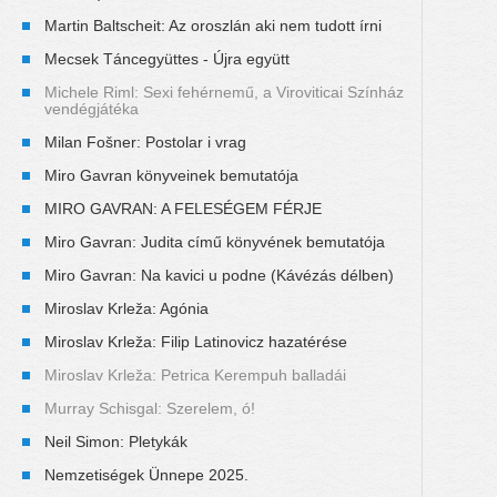
Martin Baltscheit: Az oroszlán aki nem tudott írni
Mecsek Táncegyüttes - Újra együtt
Michele Riml: Sexi fehérnemű, a Viroviticai Színház
vendégjátéka
Milan Fošner: Postolar i vrag
Miro Gavran könyveinek bemutatója
MIRO GAVRAN: A FELESÉGEM FÉRJE
Miro Gavran: Judita című könyvének bemutatója
Miro Gavran: Na kavici u podne (Kávézás délben)
Miroslav Krleža: Agónia
Miroslav Krleža: Filip Latinovicz hazatérése
Miroslav Krleža: Petrica Kerempuh balladái
Murray Schisgal: Szerelem, ó!
Neil Simon: Pletykák
Nemzetiségek Ünnepe 2025.