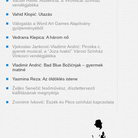
Vaclav Havel: Audiencia, a Viroviticai Színház
vendégjátéka
Vahid Klopić: Utazás
Válogatás a Word Art Games Alapítvány
gyűjteményéből
Vedrana Klepica: A három nő
Vjekoslav Janković-Vladimir Andrić: Piroska c.
gyerek musical, a “Joza Ivakić” Városi Színház
Vinkovci vendégjátéka
Vladimir Andrić: Bad Blue Božićnjak – gyermek
matiné
Yasmina Reza: Az öldöklés istene
Željko Senečić fesőművész, díszlettervező
kiállításának megnyitója
Zvonimir Ivković: Eszék és Pécs színházi kapcsolata