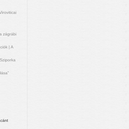
iroviticai
 a zágrábi
iók | A
 Sziporka
dása”
ácánt