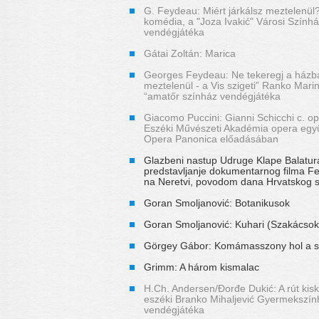
G. Feydeau: Miért járkálsz meztelenül?
komédia, a "Joza Ivakić" Városi Színhá
vendégjátéka
Gátai Zoltán: Marica
Georges Feydeau: Ne tekeregj a házb
meztelenül - a Vis szigeti” Ranko Mari
“amatőr színház vendégjátéka
Giacomo Puccini: Gianni Schicchi c. o
Eszéki Művészeti Akadémia opera egy
Opera Panonica előadásában
Glazbeni nastup Udruge Klape Balatur
predstavljanje dokumentarnog filma 
na Neretvi, povodom dana Hrvatskog 
Goran Smoljanović: Botanikusok
Goran Smoljanović: Kuhari (Szakácsok
Görgey Gábor: Komámasszony hol a s
Grimm: A három kismalac
H.Ch. Andersen/Đorđe Dukić: A rút kis
eszéki Branko Mihaljević Gyermekszín
vendégjátéka