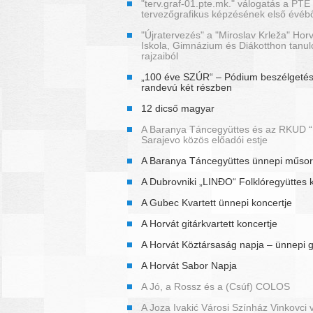
"terv.graf-01.pte.mk." válogatás a PTE
tervezőgrafikus képzésének első évéb
"Újratervezés" a "Miroslav Krleža" Horv
Iskola, Gimnázium és Diákotthon tanul
rajzaiból
„100 éve SZÚR“ – Pódium beszélgetés
randevú két részben
12 dicső magyar
A Baranya Táncegyüttes és az RKUD “P
Sarajevo közös előadói estje
A Baranya Táncegyüttes ünnepi műso
A Dubrovniki „LINĐO“ Folklóregyüttes 
A Gubec Kvartett ünnepi koncertje
A Horvát gitárkvartett koncertje
A Horvát Köztársaság napja – ünnepi 
A Horvát Sabor Napja
A Jó, a Rossz és a (Csúf) COLOS
A Joza Ivakić Városi Színház Vinkovci 