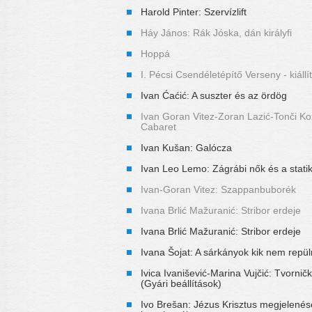
Harold Pinter: Szervízlift
Háy János: Rák Jóska, dán királyfi
Hoppá
I. Pécsi Csendéletépítő Verseny - kiáll
Ivan Ćaćić: A suszter és az ördög
Ivan Goran Vitez-Zoran Lazić-Tonči Kožu
Cabaret
Ivan Kušan: Galócza
Ivan Leo Lemo: Zágrábi nők és a stati
Ivan-Goran Vitez: Szappanbuborék
Ivana Brlić Mažuranić: Stribor erdeje
Ivana Brlić Mažuranić: Stribor erdeje
Ivana Šojat: A sárkányok kik nem repü
Ivica Ivanišević-Marina Vujčić: Tvornič
(Gyári beállítások)
Ivo Brešan: Jézus Krisztus megjelenés