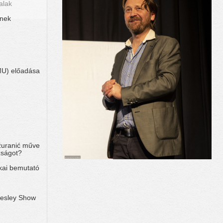
alak
ének
MU) előadása
ažuranić műve
zságot?
kai bemutató
esley Show