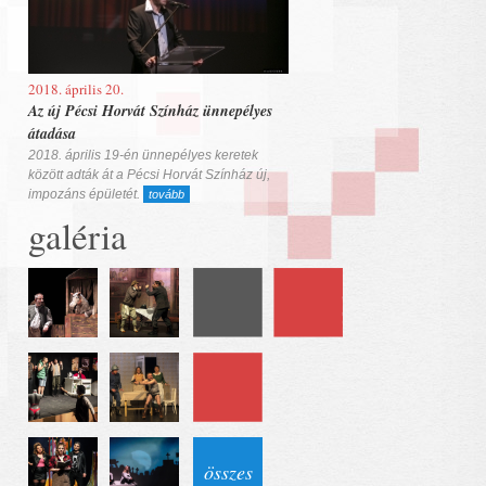
2018. április 20.
Az új Pécsi Horvát Színház ünnepélyes
átadása
2018. április 19-én ünnepélyes keretek
között adták át a Pécsi Horvát Színház új,
impozáns épületét.
tovább
galéria
összes