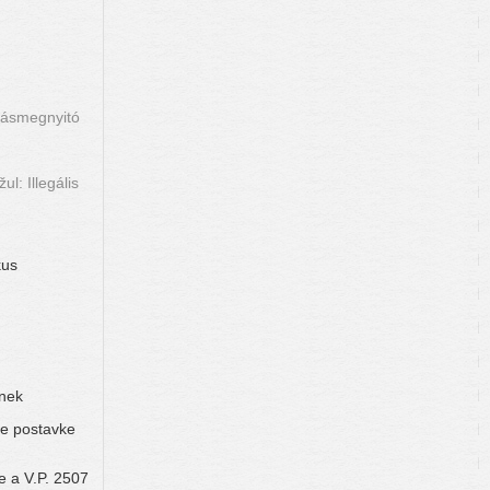
ításmegnyitó
l: Illegális
kus
lnek
ke postavke
e a V.P. 2507