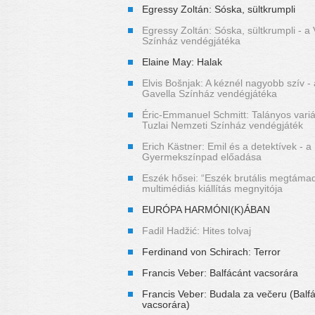
Egressy Zoltán: Sóska, sültkrumpli
Egressy Zoltán: Sóska, sültkrumpli - a V
Színház vendégjátéka
Elaine May: Halak
Elvis Bošnjak: A kéznél nagyobb szív -
Gavella Színház vendégjátéka
Éric-Emmanuel Schmitt: Talányos variác
Tuzlai Nemzeti Színház vendégjáték
Erich Kästner: Emil és a detektívek - a
Gyermekszínpad előadása
Eszék hősei: “Eszék brutális megtáma
multimédiás kiállítás megnyitója
EURÓPA HARMÓNI(K)ÁBAN
Fadil Hadžić: Hites tolvaj
Ferdinand von Schirach: Terror
Francis Veber: Balfácánt vacsorára
Francis Veber: Budala za večeru (Balf
vacsorára)