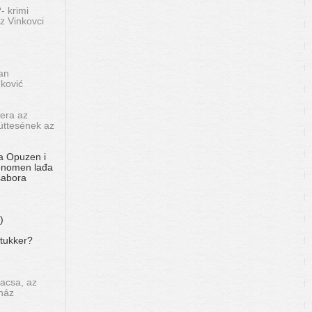
- krimi
z Vinkovci
an
nković
pera az
üttesének az
a Opuzen i
Fenomen lađa
sabora
)
tukker?
kacsa, az
ház