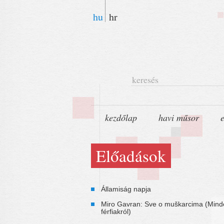
hu
hr
keresés
kezdőlap
havi műsor
Előadások
Államiság napja
Miro Gavran: Sve o muškarcima (Mind
férfiakról)