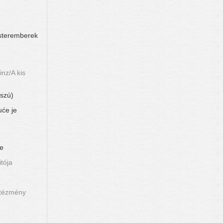
esteremberek
nz/A kis
sszú)
uće je
ve
tója
ntézmény