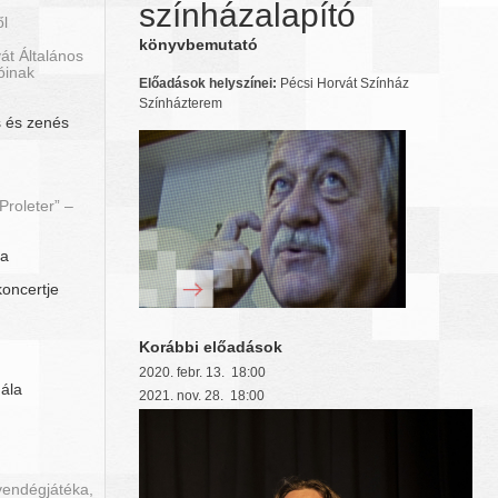
színházalapító
ől
könyvbemutató
át Általános
óinak
Előadások helyszínei:
Pécsi Horvát Színház
Színházterem
 és zenés
roleter” –
ra
koncertje
Korábbi előadások
2020. febr. 13. 18:00
gála
2021. nov. 28. 18:00
vendégjátéka,