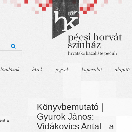
előadások
hírek
jegyek
kapcsolat
alapító
Könyvbemutató |
Gyurok János:
ent a
Vidákovics Antal a