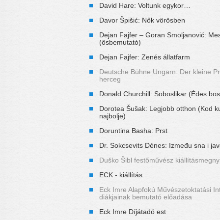
David Hare: Voltunk egykor…
Davor Špišić: Nők vörösben
Dejan Fajfer – Goran Smoljanović: M
(ősbemutató)
Dejan Fajfer: Zenés állatfarm
Deutsche Bühne Ungarn: Der kleine Pri
herceg
Donald Churchill: Soboslikar (Édes bo
Dorotea Šušak: Legjobb otthon (Kod k
najbolje)
Doruntina Basha: Prst
Dr. Sokcsevits Dénes: Između sna i ja
Duško Šibl festőművész kiállításmegnyi
ECK - kiállítás
Eck Imre Alapfokú Művészetoktatási I
diákjainak bemutató előadása
Eck Imre Díjátadó est