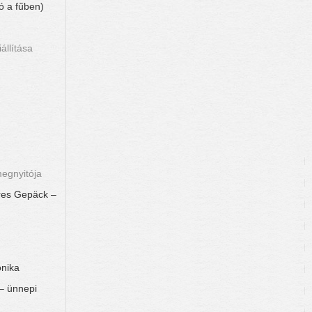
ó a fűben)
állítása
megnyitója
res Gepäck –
onika
– ünnepi