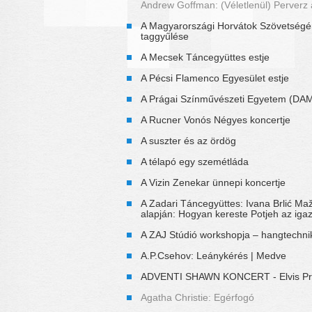
Andrew Goffman: (Véletlenül) Perverz 
A Magyarországi Horvátok Szövetség
taggyűlése
A Mecsek Táncegyüttes estje
A Pécsi Flamenco Egyesület estje
A Prágai Színművészeti Egyetem (DA
A Rucner Vonós Négyes koncertje
A suszter és az ördög
A télapó egy szemétláda
A Vizin Zenekar ünnepi koncertje
A Zadari Táncegyüttes: Ivana Brlić M
alapján: Hogyan kereste Potjeh az iga
A ZAJ Stúdió workshopja – hangtechni
A.P.Csehov: Leánykérés | Medve
ADVENTI SHAWN KONCERT - Elvis Pr
Agatha Christie: Egérfogó