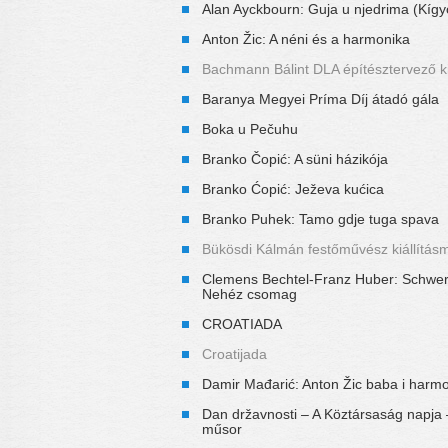
Alan Ayckbourn: Guja u njedrima (Kígy
Anton Žic: A néni és a harmonika
Bachmann Bálint DLA építésztervező ki
Baranya Megyei Príma Díj átadó gála
Boka u Pečuhu
Branko Čopić: A süni házikója
Branko Ćopić: Ježeva kućica
Branko Puhek: Tamo gdje tuga spava
Bükösdi Kálmán festőművész kiállítás
Clemens Bechtel-Franz Huber: Schwe
Nehéz csomag
CROATIADA
Croatijada
Damir Mađarić: Anton Žic baba i harm
Dan državnosti – A Köztársaság napja 
műsor