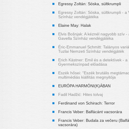
Egressy Zoltán: Sóska, sültkrumpli
Egressy Zoltán: Sóska, sültkrumpli - a V
Színház vendégjátéka
Elaine May: Halak
Elvis Bošnjak: A kéznél nagyobb szív -
Gavella Színház vendégjátéka
Éric-Emmanuel Schmitt: Talányos variác
Tuzlai Nemzeti Színház vendégjáték
Erich Kästner: Emil és a detektívek - a
Gyermekszínpad előadása
Eszék hősei: “Eszék brutális megtáma
multimédiás kiállítás megnyitója
EURÓPA HARMÓNI(K)ÁBAN
Fadil Hadžić: Hites tolvaj
Ferdinand von Schirach: Terror
Francis Veber: Balfácánt vacsorára
Francis Veber: Budala za večeru (Balf
vacsorára)