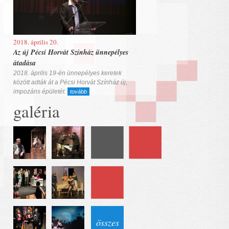
2018. április 20.
Az új Pécsi Horvát Színház ünnepélyes
átadása
2018. április 19-én ünnepélyes keretek
között adták át a Pécsi Horvát Színház új,
impozáns épületét.
tovább
galéria
összes