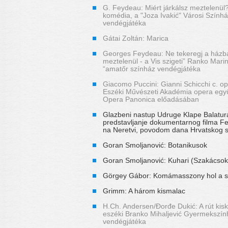
G. Feydeau: Miért járkálsz meztelenül?
komédia, a "Joza Ivakić" Városi Színhá
vendégjátéka
Gátai Zoltán: Marica
Georges Feydeau: Ne tekeregj a házb
meztelenül - a Vis szigeti” Ranko Mari
“amatőr színház vendégjátéka
Giacomo Puccini: Gianni Schicchi c. o
Eszéki Művészeti Akadémia opera egy
Opera Panonica előadásában
Glazbeni nastup Udruge Klape Balatur
predstavljanje dokumentarnog filma 
na Neretvi, povodom dana Hrvatskog 
Goran Smoljanović: Botanikusok
Goran Smoljanović: Kuhari (Szakácsok
Görgey Gábor: Komámasszony hol a s
Grimm: A három kismalac
H.Ch. Andersen/Đorđe Dukić: A rút kis
eszéki Branko Mihaljević Gyermekszín
vendégjátéka