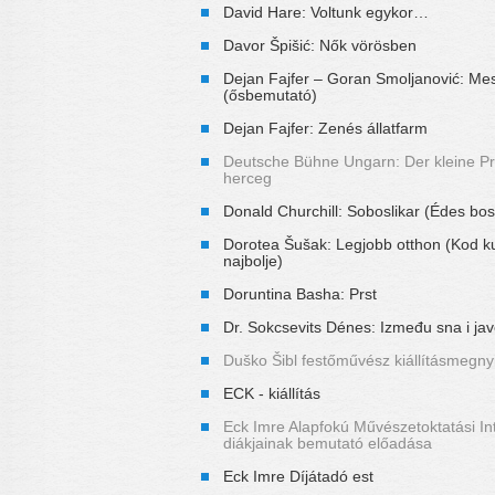
David Hare: Voltunk egykor…
Davor Špišić: Nők vörösben
Dejan Fajfer – Goran Smoljanović: M
(ősbemutató)
Dejan Fajfer: Zenés állatfarm
Deutsche Bühne Ungarn: Der kleine Pri
herceg
Donald Churchill: Soboslikar (Édes bo
Dorotea Šušak: Legjobb otthon (Kod k
najbolje)
Doruntina Basha: Prst
Dr. Sokcsevits Dénes: Između sna i ja
Duško Šibl festőművész kiállításmegnyi
ECK - kiállítás
Eck Imre Alapfokú Művészetoktatási I
diákjainak bemutató előadása
Eck Imre Díjátadó est