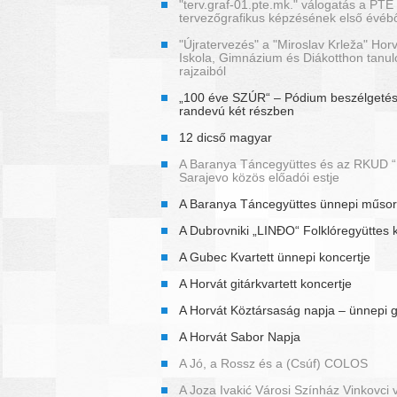
"terv.graf-01.pte.mk." válogatás a PTE
tervezőgrafikus képzésének első évéb
"Újratervezés" a "Miroslav Krleža" Horv
Iskola, Gimnázium és Diákotthon tanul
rajzaiból
„100 éve SZÚR“ – Pódium beszélgetés
randevú két részben
12 dicső magyar
A Baranya Táncegyüttes és az RKUD “P
Sarajevo közös előadói estje
A Baranya Táncegyüttes ünnepi műso
A Dubrovniki „LINĐO“ Folklóregyüttes 
A Gubec Kvartett ünnepi koncertje
A Horvát gitárkvartett koncertje
A Horvát Köztársaság napja – ünnepi 
A Horvát Sabor Napja
A Jó, a Rossz és a (Csúf) COLOS
A Joza Ivakić Városi Színház Vinkovci 