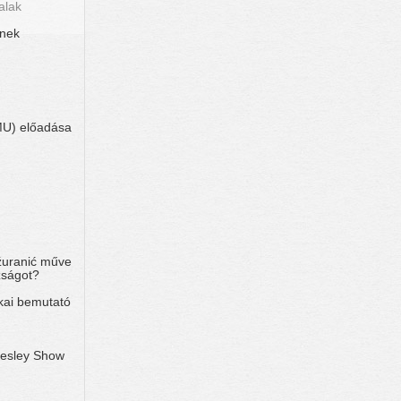
alak
ének
MU) előadása
ažuranić műve
zságot?
kai bemutató
esley Show