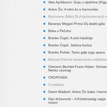
Alan Ayckbourn: Guja u njedrima (Kígy
Anton Žic: A néni és a harmonika
Bachmann Bálint DLA építésztervező ki
Baranya Megyei Príma Díj átadó gála
Boka u Pečuhu
Branko Čopić: A süni házikója
Branko Ćopić: Ježeva kućica
Branko Puhek: Tamo gdje tuga spava
Bükösdi Kálmán festőművész kiállítás
Clemens Bechtel-Franz Huber: Schwe
Nehéz csomag
CROATIADA
Croatijada
Damir Mađarić: Anton Žic baba i harm
Dan državnosti – A Köztársaság napja 
műsor