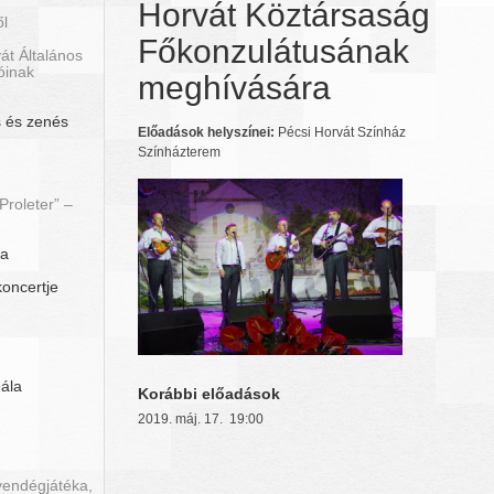
Horvát Köztársaság
ől
Főkonzulátusának
át Általános
óinak
meghívására
 és zenés
Előadások helyszínei:
Pécsi Horvát Színház
Színházterem
roleter” –
ra
koncertje
gála
Korábbi előadások
2019. máj. 17. 19:00
vendégjátéka,