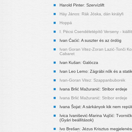
Harold Pinter: Szervízlift
Háy János: Rák Jóska, dán királyfi
Hoppá
I. Pécsi Csendéletépítő Verseny - kiáll
Ivan Ćaćić: A suszter és az ördög
Ivan Goran Vitez-Zoran Lazić-Tonči Kožu
Cabaret
Ivan Kušan: Galócza
Ivan Leo Lemo: Zágrábi nők és a stati
Ivan-Goran Vitez: Szappanbuborék
Ivana Brlić Mažuranić: Stribor erdeje
Ivana Brlić Mažuranić: Stribor erdeje
Ivana Šojat: A sárkányok kik nem repü
Ivica Ivanišević-Marina Vujčić: Tvornič
(Gyári beállítások)
Ivo Brešan: Jézus Krisztus megjelenés