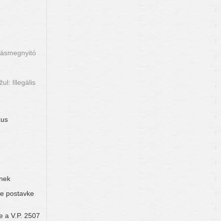
ításmegnyitó
l: Illegális
kus
lnek
ke postavke
e a V.P. 2507