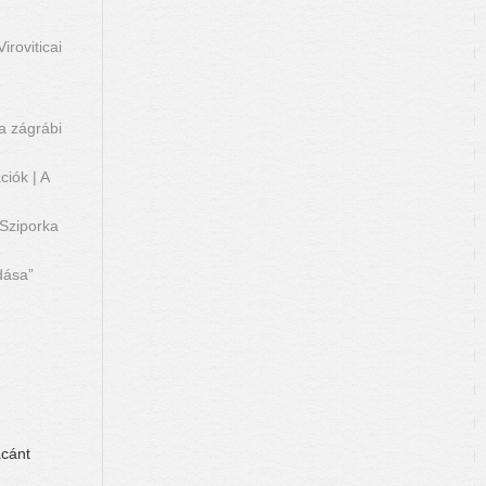
iroviticai
 a zágrábi
iók | A
 Sziporka
dása”
ácánt