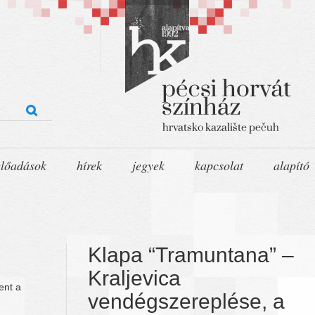
előadások
hírek
jegyek
kapcsolat
alapító
Klapa “Tramuntana” –
Kraljevica
ent a
vendégszereplése, a