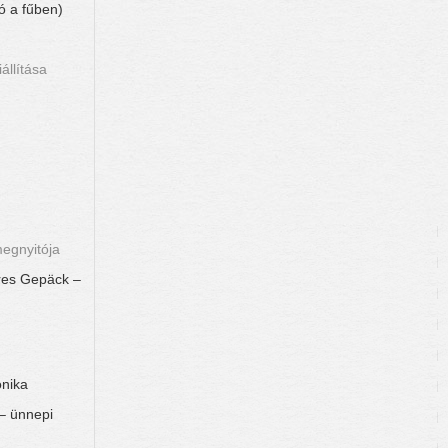
ó a fűben)
állítása
megnyitója
res Gepäck –
onika
– ünnepi