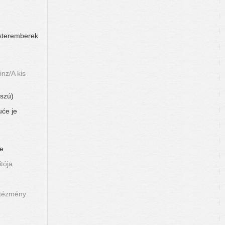
esteremberek
nz/A kis
sszú)
uće je
ve
tója
ntézmény