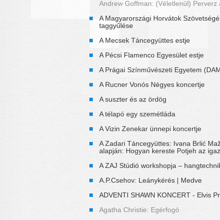
Andrew Goffman: (Véletlenül) Perverz 
A Magyarországi Horvátok Szövetség
taggyűlése
A Mecsek Táncegyüttes estje
A Pécsi Flamenco Egyesület estje
A Prágai Színművészeti Egyetem (DA
A Rucner Vonós Négyes koncertje
A suszter és az ördög
A télapó egy szemétláda
A Vizin Zenekar ünnepi koncertje
A Zadari Táncegyüttes: Ivana Brlić M
alapján: Hogyan kereste Potjeh az iga
A ZAJ Stúdió workshopja – hangtechni
A.P.Csehov: Leánykérés | Medve
ADVENTI SHAWN KONCERT - Elvis Pr
Agatha Christie: Egérfogó