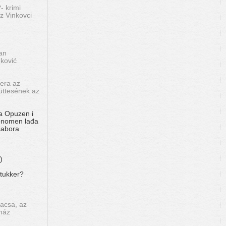
- krimi
z Vinkovci
an
nković
pera az
üttesének az
a Opuzen i
Fenomen lađa
sabora
)
tukker?
kacsa, az
ház