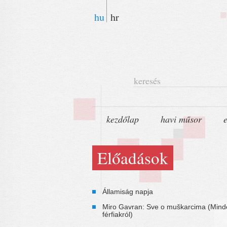
hu
hr
keresés
kezdőlap
havi műsor
Előadások
Államiság napja
Miro Gavran: Sve o muškarcima (Mind
férfiakról)