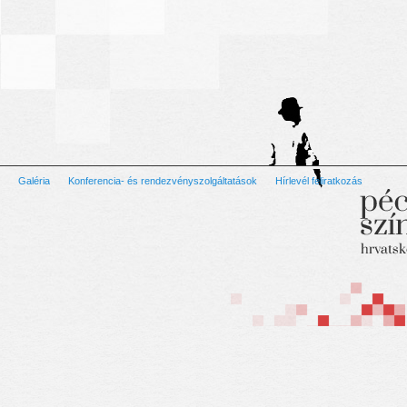
Galéria
Konferencia- és rendezvényszolgáltatások
Hírlevél feliratkozás