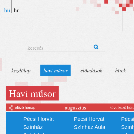
hu
hr
keresés
kezdőlap
havi műsor
előadások
hírek
Havi műsor
augusztus
előző hónap
következő hón
Pécsi Horvát
Pécsi Horvát
Pécsi
Színház
Színház Aula
Szín