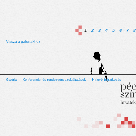
1
2
3
4
5
6
7
8
Vissza a galériákhoz
Galéria
Konferencia- és rendezvényszolgáltatások
Hírlevél feliratkozás