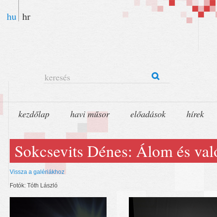
hu
hr
keresés
kezdőlap
havi műsor
előadások
hírek
Sokcsevits Dénes: Álom és val
Vissza a galériákhoz
Fotók: Tóth László