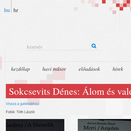
hu
hr
keresés
kezdőlap
havi műsor
előadások
hírek
Sokcsevits Dénes: Álom és val
Vissza a galériákhoz
Fotók: Tóth László