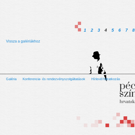
1
2
3
4
5
6
7
8
Vissza a galériákhoz
Galéria
Konferencia- és rendezvényszolgáltatások
Hírlevél feliratkozás