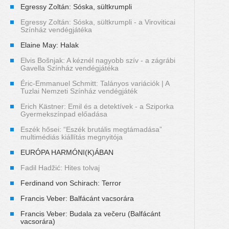
Egressy Zoltán: Sóska, sültkrumpli
Egressy Zoltán: Sóska, sültkrumpli - a Viroviticai
Színház vendégjátéka
Elaine May: Halak
Elvis Bošnjak: A kéznél nagyobb szív - a zágrábi
Gavella Színház vendégjátéka
Éric-Emmanuel Schmitt: Talányos variációk | A
Tuzlai Nemzeti Színház vendégjáték
Erich Kästner: Emil és a detektívek - a Sziporka
Gyermekszínpad előadása
Eszék hősei: “Eszék brutális megtámadása”
multimédiás kiállítás megnyitója
EURÓPA HARMÓNI(K)ÁBAN
Fadil Hadžić: Hites tolvaj
Ferdinand von Schirach: Terror
Francis Veber: Balfácánt vacsorára
Francis Veber: Budala za večeru (Balfácánt
vacsorára)