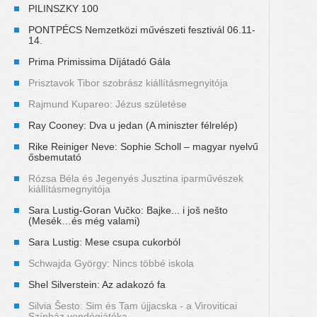
PILINSZKY 100
PONTPÉCS Nemzetközi művészeti fesztivál 06.11-
14.
Prima Primissima Díjátadó Gála
Prisztavok Tibor szobrász kiállításmegnyitója
Rajmund Kupareo: Jézus születése
Ray Cooney: Dva u jedan (A miniszter félrelép)
Rike Reiniger Neve: Sophie Scholl – magyar nyelvű
ősbemutató
Rózsa Béla és Jegenyés Jusztina iparművészek
kiállításmegnyitója
Sara Lustig-Goran Vučko: Bajke... i još nešto
(Mesék…és még valami)
Sara Lustig: Mese csupa cukorból
Schwajda György: Nincs többé iskola
Shel Silverstein: Az adakozó fa
Silvia Šesto: Sim és Tam újjacska - a Viroviticai
Színház vendégjátéka