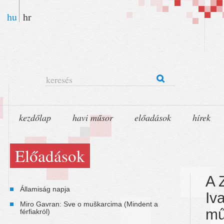
hu
hr
keresés
kezdőlap
havi műsor
előadások
hírek
Előadások
A 
Államiság napja
Iv
Miro Gavran: Sve o muškarcima (Mindent a
mű
férfiakról)