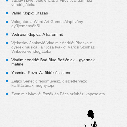
Vaclav Havel: Audiencia, a Viroviticai Színház
vendégjátéka
Vahid Klopić: Utazás
Válogatás a Word Art Games Alapítvány
gyűjteményéből
Vedrana Klepica: A három nő
Vjekoslav Janković-Vladimir Andrić: Piroska c.
gyerek musical, a “Joza Ivakić” Városi Színház
Vinkovci vendégjátéka
Vladimir Andrić: Bad Blue Božićnjak – gyermek
matiné
Yasmina Reza: Az öldöklés istene
Željko Senečić fesőművész, díszlettervező
kiállításának megnyitója
Zvonimir Ivković: Eszék és Pécs színházi kapcsolata