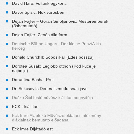
David Hare: Voltunk egykor…
Davor Špišić: Nők vörösben
Dejan Fajfer – Goran Smoljanović: Mesteremberek
(ősbemutató)
Dejan Fajfer: Zenés állatfarm
Deutsche Bühne Ungarn: Der kleine Prinz/A kis
herceg
Donald Churchill: Soboslikar (Édes bosszú)
Dorotea Šušak: Legjobb otthon (Kod kuće je
najbolje)
Doruntina Basha: Prst
Dr. Sokcsevits Dénes: Između sna i jave
Duško Šibl festőművész kiállításmegnyitója
ECK - kiállítás
Eck Imre Alapfokú Művészetoktatási Intézmény
diákjainak bemutató előadása
Eck Imre Díjátadó est