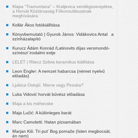
Klapa “Tramuntana” – Kraljevica vendégszereplése,
a Horvát Köztársaság Főkonzulátusának
meghívására
Kollár Ákos fotókiállítása
Könyvbemutató | Gyurok János: Vidákovics Antal a
színházalapító
Kurucz Ádám Konrád /Latinovits díjas versmondó-
színész/ irodalmi estje
LELET | Ritecz Szilvia keramikus kiállítása
Leon Engler: A nemzet habarcsa (német nyelvű
előadás)
Ljubica Ostojić: Merre vagy Piroska?
Luka Vidović horvát bűvész előadása
Maja a kis méhecske
Maja Lučić: A különleges barát
Marc Camoletti: Hatan pizsamában
Marjan Kiš: Tri put' Bog pomaže (Isten megbocsát,
én nem)