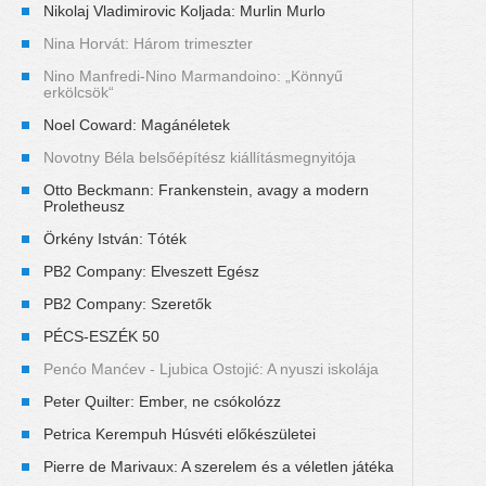
Nikolaj Vladimirovic Koljada: Murlin Murlo
Nina Horvát: Három trimeszter
Nino Manfredi-Nino Marmandoino: „Könnyű
erkölcsök“
Noel Coward: Magánéletek
Novotny Béla belsőépítész kiállításmegnyitója
Otto Beckmann: Frankenstein, avagy a modern
Proletheusz
Örkény István: Tóték
PB2 Company: Elveszett Egész
PB2 Company: Szeretők
PÉCS-ESZÉK 50
Penćo Manćev - Ljubica Ostojić: A nyuszi iskolája
Peter Quilter: Ember, ne csókolózz
Petrica Kerempuh Húsvéti előkészületei
Pierre de Marivaux: A szerelem és a véletlen játéka