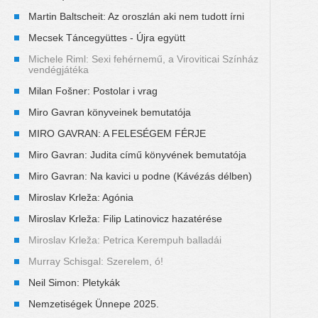
Martin Baltscheit: Az oroszlán aki nem tudott írni
Mecsek Táncegyüttes - Újra együtt
Michele Riml: Sexi fehérnemű, a Viroviticai Színház
vendégjátéka
Milan Fošner: Postolar i vrag
Miro Gavran könyveinek bemutatója
MIRO GAVRAN: A FELESÉGEM FÉRJE
Miro Gavran: Judita című könyvének bemutatója
Miro Gavran: Na kavici u podne (Kávézás délben)
Miroslav Krleža: Agónia
Miroslav Krleža: Filip Latinovicz hazatérése
Miroslav Krleža: Petrica Kerempuh balladái
Murray Schisgal: Szerelem, ó!
Neil Simon: Pletykák
Nemzetiségek Ünnepe 2025.