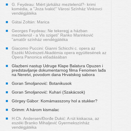
G. Feydeau: Miért járkálsz meztelenül?- krimi
komédia, a "Joza Ivakić" Városi Színház Vinkovci
vendégjátéka
Gátai Zoltán: Marica
Georges Feydeau: Ne tekeregj a házban
meztelenül - a Vis szigeti” Ranko Marinković
“amatőr színház vendégjátéka
Giacomo Puccini: Gianni Schicchi c. opera az
Eszéki Művészeti Akadémia opera együttesének az
Opera Panonica előadásában
Glazbeni nastup Udruge Klape Balatura Opuzen i
predstavljanje dokumentarnog filma Fenomen lađa
na Neretvi, povodom dana Hrvatskog sabora
Goran Smoljanović: Botanikusok
Goran Smoljanović: Kuhari (Szakácsok)
Görgey Gábor: Komámasszony hol a stukker?
Grimm: A három kismalac
H.Ch. Andersen/Đorđe Dukić: A rút kiskacsa, az
eszéki Branko Mihaljević Gyermekszínház
vendégjátéka