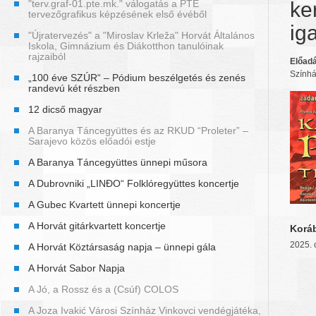
"terv.graf-01.pte.mk." válogatás a PTE
ke
tervezőgrafikus képzésének első évéből
ig
"Újratervezés" a "Miroslav Krleža" Horvát Általános
Iskola, Gimnázium és Diákotthon tanulóinak
rajzaiból
Előadá
Szính
„100 éve SZÚR“ – Pódium beszélgetés és zenés
randevú két részben
12 dicső magyar
A Baranya Táncegyüttes és az RKUD “Proleter” –
Sarajevo közös előadói estje
A Baranya Táncegyüttes ünnepi műsora
A Dubrovniki „LINĐO“ Folklóregyüttes koncertje
A Gubec Kvartett ünnepi koncertje
A Horvát gitárkvartett koncertje
Korá
2025. 
A Horvát Köztársaság napja – ünnepi gála
A Horvát Sabor Napja
A Jó, a Rossz és a (Csúf) COLOS
A Joza Ivakić Városi Színház Vinkovci vendégjátéka,