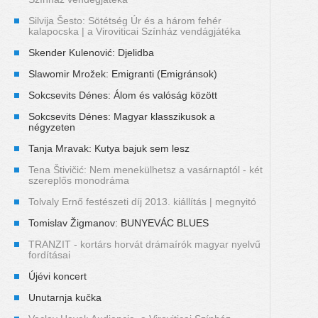
Silvija Šesto: Sötétség Úr és a három fehér
kalapocska | a Viroviticai Színház vendágjátéka
Skender Kulenović: Djelidba
Slawomir Mrožek: Emigranti (Emigránsok)
Sokcsevits Dénes: Álom és valóság között
Sokcsevits Dénes: Magyar klasszikusok a
négyzeten
Tanja Mravak: Kutya bajuk sem lesz
Tena Štivičić: Nem menekülhetsz a vasárnaptól - két
szereplős monodráma
Tolvaly Ernő festészeti díj 2013. kiállítás | megnyitó
Tomislav Žigmanov: BUNYEVÁC BLUES
TRANZIT - kortárs horvát drámaírók magyar nyelvű
fordításai
Újévi koncert
Unutarnja kučka