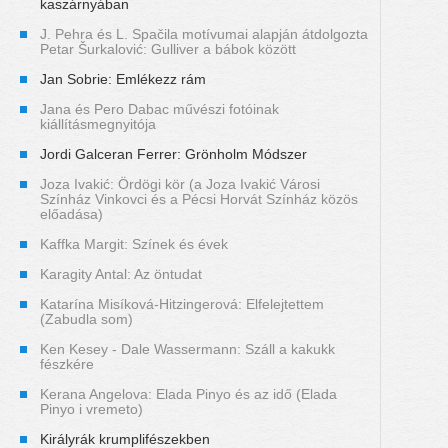
kaszárnyában
J. Pehra és L. Spačila motívumai alapján átdolgozta
Petar Šurkalović: Gulliver a bábok között
Jan Sobrie: Emlékezz rám
Jana és Pero Dabac művészi fotóinak
kiállításmegnyitója
Jordi Galceran Ferrer: Grönholm Módszer
Joza Ivakić: Ördögi kör (a Joza Ivakić Városi
Színház Vinkovci és a Pécsi Horvát Színház közös
előadása)
Kaffka Margit: Színek és évek
Karagity Antal: Az öntudat
Katarína Misíková-Hitzingerová: Elfelejtettem
(Zabudla som)
Ken Kesey - Dale Wassermann: Száll a kakukk
fészkére
Kerana Angelova: Elada Pinyo és az idő (Elada
Pinyo i vremeto)
Királyrák krumplifészekben