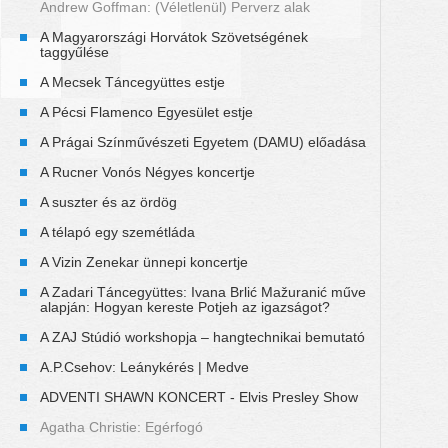
Andrew Goffman: (Véletlenül) Perverz alak
A Magyarországi Horvátok Szövetségének
taggyűlése
A Mecsek Táncegyüttes estje
A Pécsi Flamenco Egyesület estje
A Prágai Színművészeti Egyetem (DAMU) előadása
A Rucner Vonós Négyes koncertje
A suszter és az ördög
A télapó egy szemétláda
A Vizin Zenekar ünnepi koncertje
A Zadari Táncegyüttes: Ivana Brlić Mažuranić műve
alapján: Hogyan kereste Potjeh az igazságot?
A ZAJ Stúdió workshopja – hangtechnikai bemutató
A.P.Csehov: Leánykérés | Medve
ADVENTI SHAWN KONCERT - Elvis Presley Show
Agatha Christie: Egérfogó