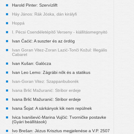
Harold Pinter: Szervízlift
Háy János: Rák Jóska, dán királyfi
Hoppá
I. Pécsi Csendéletépítő Verseny - kiállításmegnyitó
Ivan Ćaćić: A suszter és az ördög
Ivan Goran Vitez-Zoran Lazić-Tonči Kožul: Illegális
Cabaret
Ivan Kušan: Galócza
Ivan Leo Lemo: Zágrábi nők és a statikus
Ivan-Goran Vitez: Szappanbuborék
Ivana Brlić Mažuranić: Stribor erdeje
Ivana Brlić Mažuranić: Stribor erdeje
Ivana Šojat: A sárkányok kik nem repülnek
Ivica Ivanišević-Marina Vujčić: Tvorničke postavke
(Gyári beállítások)
Ivo Brešan: Jézus Krisztus megjelenése a V.P. 2507