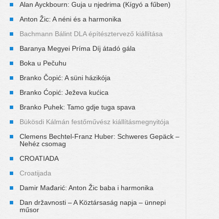
Alan Ayckbourn: Guja u njedrima (Kígyó a fűben)
Anton Žic: A néni és a harmonika
Bachmann Bálint DLA építésztervező kiállítása
Baranya Megyei Príma Díj átadó gála
Boka u Pečuhu
Branko Čopić: A süni házikója
Branko Ćopić: Ježeva kućica
Branko Puhek: Tamo gdje tuga spava
Bükösdi Kálmán festőművész kiállításmegnyitója
Clemens Bechtel-Franz Huber: Schweres Gepäck –
Nehéz csomag
CROATIADA
Croatijada
Damir Mađarić: Anton Žic baba i harmonika
Dan državnosti – A Köztársaság napja – ünnepi
műsor