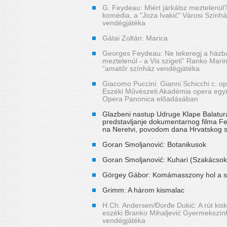
G. Feydeau: Miért járkálsz meztelenül?
komédia, a "Joza Ivakić" Városi Színhá
vendégjátéka
Gátai Zoltán: Marica
Georges Feydeau: Ne tekeregj a házb
meztelenül - a Vis szigeti” Ranko Mari
“amatőr színház vendégjátéka
Giacomo Puccini: Gianni Schicchi c. o
Eszéki Művészeti Akadémia opera egy
Opera Panonica előadásában
Glazbeni nastup Udruge Klape Balatur
predstavljanje dokumentarnog filma 
na Neretvi, povodom dana Hrvatskog 
Goran Smoljanović: Botanikusok
Goran Smoljanović: Kuhari (Szakácsok
Görgey Gábor: Komámasszony hol a s
Grimm: A három kismalac
H.Ch. Andersen/Đorđe Dukić: A rút kis
eszéki Branko Mihaljević Gyermekszín
vendégjátéka