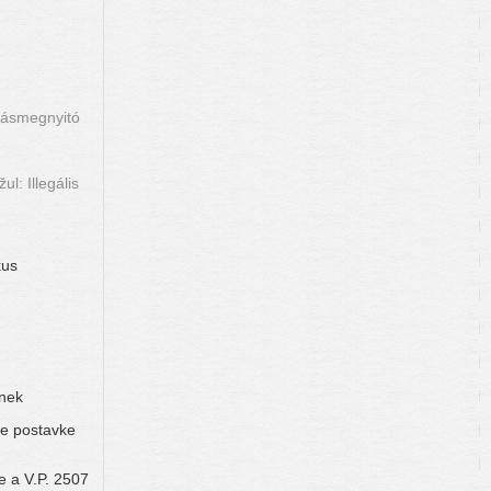
ításmegnyitó
l: Illegális
kus
lnek
ke postavke
e a V.P. 2507