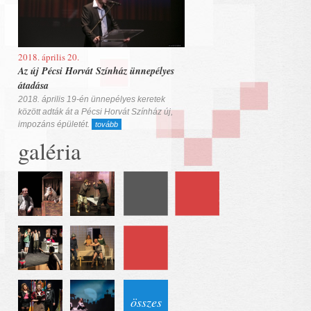
2018. április 20.
Az új Pécsi Horvát Színház ünnepélyes
átadása
2018. április 19-én ünnepélyes keretek
között adták át a Pécsi Horvát Színház új,
impozáns épületét.
tovább
galéria
összes