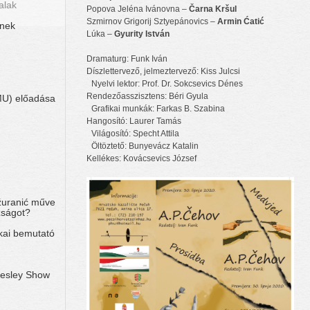
alak
Popova Jeléna Ivánovna –
Čarna Kršul
Szmirnov Grigorij Sztyepánovics –
Armin Ćatić
ének
Lúka –
Gyurity István
Dramaturg: Funk Iván
Díszlettervező, jelmeztervező: Kiss Julcsi
Nyelvi lektor: Prof. Dr. Sokcsevics Dénes
Rendezőasszisztens: Béri Gyula
MU) előadása
Grafikai munkák: Farkas B. Szabina
Hangosító: Laurer Tamás
Világosító: Specht Attila
Öltöztető: Bunyevácz Katalin
Kellékes: Kovácsevics József
ažuranić műve
zságot?
kai bemutató
esley Show