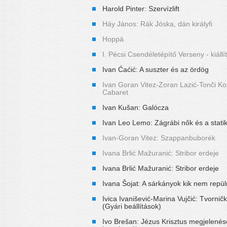
Harold Pinter: Szervízlift
Háy János: Rák Jóska, dán királyfi
Hoppá
I. Pécsi Csendéletépítő Verseny - kiáll
Ivan Ćaćić: A suszter és az ördög
Ivan Goran Vitez-Zoran Lazić-Tonči Kožu
Cabaret
Ivan Kušan: Galócza
Ivan Leo Lemo: Zágrábi nők és a stati
Ivan-Goran Vitez: Szappanbuborék
Ivana Brlić Mažuranić: Stribor erdeje
Ivana Brlić Mažuranić: Stribor erdeje
Ivana Šojat: A sárkányok kik nem repü
Ivica Ivanišević-Marina Vujčić: Tvornič
(Gyári beállítások)
Ivo Brešan: Jézus Krisztus megjelenés