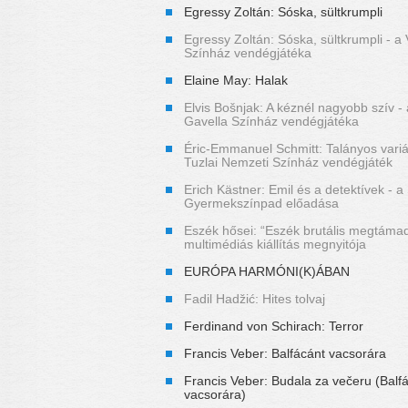
Egressy Zoltán: Sóska, sültkrumpli
Egressy Zoltán: Sóska, sültkrumpli - a V
Színház vendégjátéka
Elaine May: Halak
Elvis Bošnjak: A kéznél nagyobb szív -
Gavella Színház vendégjátéka
Éric-Emmanuel Schmitt: Talányos variác
Tuzlai Nemzeti Színház vendégjáték
Erich Kästner: Emil és a detektívek - a
Gyermekszínpad előadása
Eszék hősei: “Eszék brutális megtáma
multimédiás kiállítás megnyitója
EURÓPA HARMÓNI(K)ÁBAN
Fadil Hadžić: Hites tolvaj
Ferdinand von Schirach: Terror
Francis Veber: Balfácánt vacsorára
Francis Veber: Budala za večeru (Balf
vacsorára)