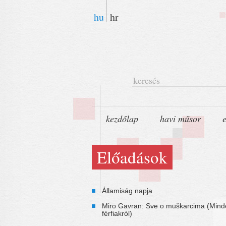
hu
hr
keresés
kezdőlap
havi műsor
Előadások
Államiság napja
Miro Gavran: Sve o muškarcima (Mind
férfiakról)