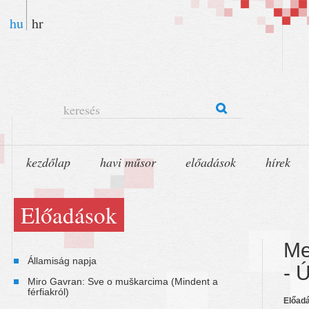
hu
hr
keresés
kezdőlap
havi műsor
előadások
hírek
Előadások
Me
Államiság napja
- 
Miro Gavran: Sve o muškarcima (Mindent a
férfiakról)
Előadá