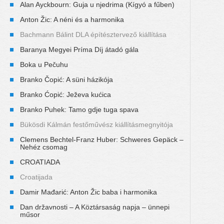
Alan Ayckbourn: Guja u njedrima (Kígyó a fűben)
Anton Žic: A néni és a harmonika
Bachmann Bálint DLA építésztervező kiállítása
Baranya Megyei Príma Díj átadó gála
Boka u Pečuhu
Branko Čopić: A süni házikója
Branko Ćopić: Ježeva kućica
Branko Puhek: Tamo gdje tuga spava
Bükösdi Kálmán festőművész kiállításmegnyitója
Clemens Bechtel-Franz Huber: Schweres Gepäck –
Nehéz csomag
CROATIADA
Croatijada
Damir Mađarić: Anton Žic baba i harmonika
Dan državnosti – A Köztársaság napja – ünnepi
műsor