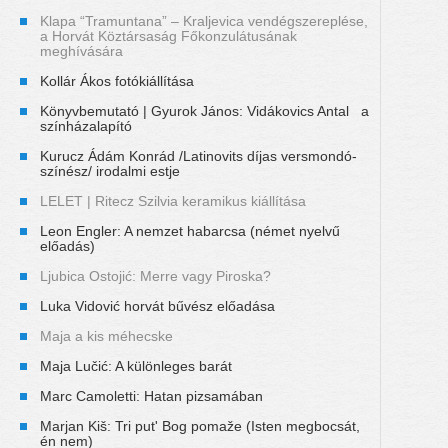
Klapa “Tramuntana” – Kraljevica vendégszereplése,
a Horvát Köztársaság Főkonzulátusának
meghívására
Kollár Ákos fotókiállítása
Könyvbemutató | Gyurok János: Vidákovics Antal a
színházalapító
Kurucz Ádám Konrád /Latinovits díjas versmondó-
színész/ irodalmi estje
LELET | Ritecz Szilvia keramikus kiállítása
Leon Engler: A nemzet habarcsa (német nyelvű
előadás)
Ljubica Ostojić: Merre vagy Piroska?
Luka Vidović horvát bűvész előadása
Maja a kis méhecske
Maja Lučić: A különleges barát
Marc Camoletti: Hatan pizsamában
Marjan Kiš: Tri put' Bog pomaže (Isten megbocsát,
én nem)