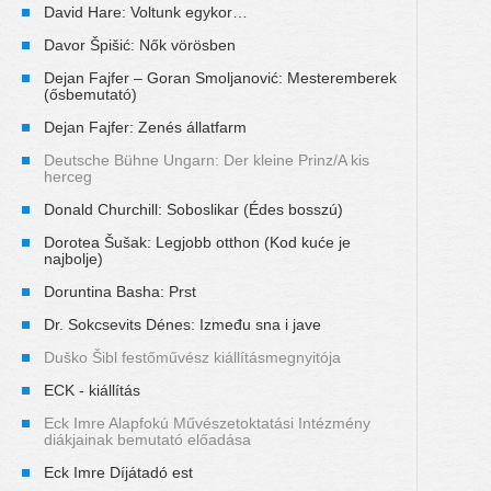
David Hare: Voltunk egykor…
Davor Špišić: Nők vörösben
Dejan Fajfer – Goran Smoljanović: Mesteremberek
(ősbemutató)
Dejan Fajfer: Zenés állatfarm
Deutsche Bühne Ungarn: Der kleine Prinz/A kis
herceg
Donald Churchill: Soboslikar (Édes bosszú)
Dorotea Šušak: Legjobb otthon (Kod kuće je
najbolje)
Doruntina Basha: Prst
Dr. Sokcsevits Dénes: Između sna i jave
Duško Šibl festőművész kiállításmegnyitója
ECK - kiállítás
Eck Imre Alapfokú Művészetoktatási Intézmény
diákjainak bemutató előadása
Eck Imre Díjátadó est