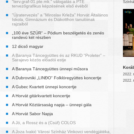
"terv.graf-01.pte.mk." válogatás a PTE
Szính
tervezőgrafikus képzésének első évéből
"Újratervezés" a "Miroslav Krleža" Horvát Általános
Iskola, Gimnázium és Diákotthon tanulóinak
rajzaiból
„100 éve SZÚR“ – Pódium beszélgetés és zenés
randevú két részben
12 dicső magyar
A Baranya Táncegyüttes és az RKUD “Proleter” –
Sarajevo közös előadói estje
Korá
A Baranya Táncegyüttes ünnepi műsora
2022. 
A Dubrovniki „LINĐO“ Folklóregyüttes koncertje
2022. 
A Gubec Kvartett ünnepi koncertje
A Horvát gitárkvartett koncertje
A Horvát Köztársaság napja – ünnepi gála
A Horvát Sabor Napja
A Jó, a Rossz és a (Csúf) COLOS
A Joza Ivakić Városi Színház Vinkovci vendégjátéka,