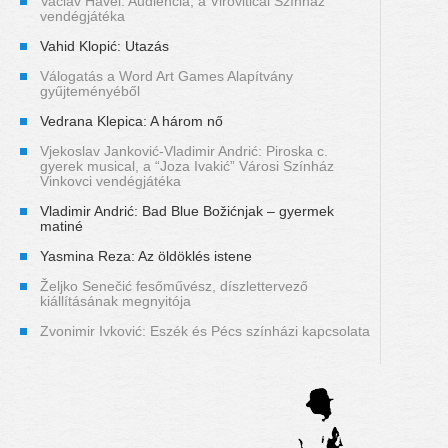
Vaclav Havel: Audiencia, a Viroviticai Színház
vendégjátéka
Vahid Klopić: Utazás
Válogatás a Word Art Games Alapítvány
gyűjteményéből
Vedrana Klepica: A három nő
Vjekoslav Janković-Vladimir Andrić: Piroska c.
gyerek musical, a “Joza Ivakić” Városi Színház
Vinkovci vendégjátéka
Vladimir Andrić: Bad Blue Božićnjak – gyermek
matiné
Yasmina Reza: Az öldöklés istene
Željko Senečić fesőművész, díszlettervező
kiállításának megnyitója
Zvonimir Ivković: Eszék és Pécs színházi kapcsolata