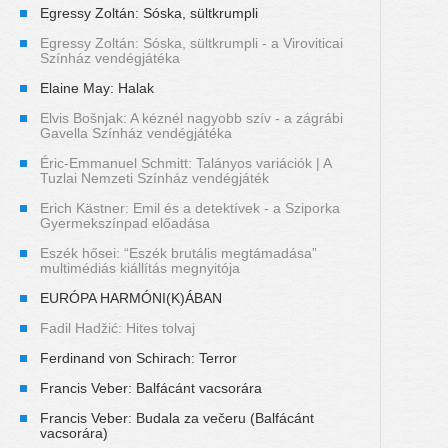
Egressy Zoltán: Sóska, sültkrumpli
Egressy Zoltán: Sóska, sültkrumpli - a Viroviticai
Színház vendégjátéka
Elaine May: Halak
Elvis Bošnjak: A kéznél nagyobb szív - a zágrábi
Gavella Színház vendégjátéka
Éric-Emmanuel Schmitt: Talányos variációk | A
Tuzlai Nemzeti Színház vendégjáték
Erich Kästner: Emil és a detektívek - a Sziporka
Gyermekszínpad előadása
Eszék hősei: “Eszék brutális megtámadása”
multimédiás kiállítás megnyitója
EURÓPA HARMÓNI(K)ÁBAN
Fadil Hadžić: Hites tolvaj
Ferdinand von Schirach: Terror
Francis Veber: Balfácánt vacsorára
Francis Veber: Budala za večeru (Balfácánt
vacsorára)