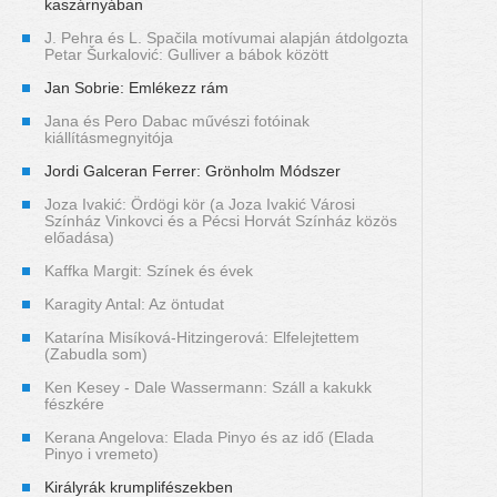
kaszárnyában
J. Pehra és L. Spačila motívumai alapján átdolgozta
Petar Šurkalović: Gulliver a bábok között
Jan Sobrie: Emlékezz rám
Jana és Pero Dabac művészi fotóinak
kiállításmegnyitója
Jordi Galceran Ferrer: Grönholm Módszer
Joza Ivakić: Ördögi kör (a Joza Ivakić Városi
Színház Vinkovci és a Pécsi Horvát Színház közös
előadása)
Kaffka Margit: Színek és évek
Karagity Antal: Az öntudat
Katarína Misíková-Hitzingerová: Elfelejtettem
(Zabudla som)
Ken Kesey - Dale Wassermann: Száll a kakukk
fészkére
Kerana Angelova: Elada Pinyo és az idő (Elada
Pinyo i vremeto)
Királyrák krumplifészekben