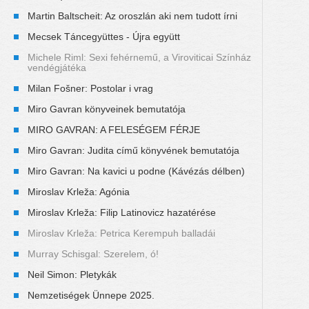
Martin Baltscheit: Az oroszlán aki nem tudott írni
Mecsek Táncegyüttes - Újra együtt
Michele Riml: Sexi fehérnemű, a Viroviticai Színház
vendégjátéka
Milan Fošner: Postolar i vrag
Miro Gavran könyveinek bemutatója
MIRO GAVRAN: A FELESÉGEM FÉRJE
Miro Gavran: Judita című könyvének bemutatója
Miro Gavran: Na kavici u podne (Kávézás délben)
Miroslav Krleža: Agónia
Miroslav Krleža: Filip Latinovicz hazatérése
Miroslav Krleža: Petrica Kerempuh balladái
Murray Schisgal: Szerelem, ó!
Neil Simon: Pletykák
Nemzetiségek Ünnepe 2025.