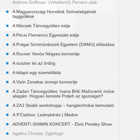
Andrew Goffman: (Véletlenül) Perverz alak
A Magyarországi Horvátok Szövetségének
taggyűlése
A Mecsek Táncegyüttes estje
A Pécsi Flamenco Egyesület estje
A Prágai Színművészeti Egyetem (DAMU) előadása
A Rucner Vonós Négyes koncertje
A suszter és az ördög
A télapó egy szemétláda
A Vizin Zenekar ünnepi koncertje
A Zadari Táncegyüttes: Ivana Brlić Mažuranić műve
alapján: Hogyan kereste Potjeh az igazságot?
A ZAJ Stúdió workshopja – hangtechnikai bemutató
A.P.Csehov: Leánykérés | Medve
ADVENTI SHAWN KONCERT - Elvis Presley Show
Agatha Christie: Egérfogó