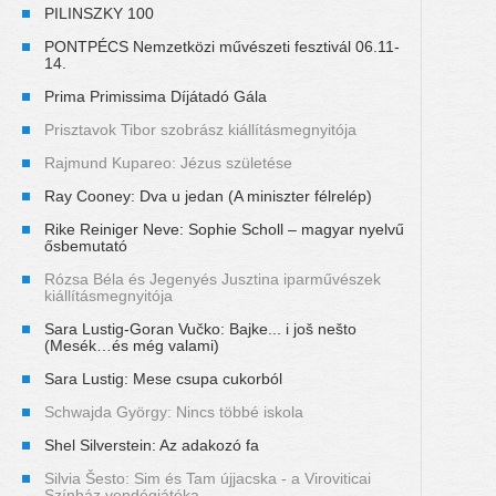
PILINSZKY 100
PONTPÉCS Nemzetközi művészeti fesztivál 06.11-
14.
Prima Primissima Díjátadó Gála
Prisztavok Tibor szobrász kiállításmegnyitója
Rajmund Kupareo: Jézus születése
Ray Cooney: Dva u jedan (A miniszter félrelép)
Rike Reiniger Neve: Sophie Scholl – magyar nyelvű
ősbemutató
Rózsa Béla és Jegenyés Jusztina iparművészek
kiállításmegnyitója
Sara Lustig-Goran Vučko: Bajke... i još nešto
(Mesék…és még valami)
Sara Lustig: Mese csupa cukorból
Schwajda György: Nincs többé iskola
Shel Silverstein: Az adakozó fa
Silvia Šesto: Sim és Tam újjacska - a Viroviticai
Színház vendégjátéka