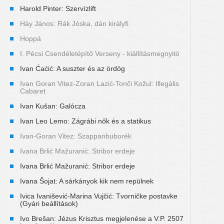
Harold Pinter: Szervízlift
Háy János: Rák Jóska, dán királyfi
Hoppá
I. Pécsi Csendéletépítő Verseny - kiállításmegnyitó
Ivan Ćaćić: A suszter és az ördög
Ivan Goran Vitez-Zoran Lazić-Tonči Kožul: Illegális
Cabaret
Ivan Kušan: Galócza
Ivan Leo Lemo: Zágrábi nők és a statikus
Ivan-Goran Vitez: Szappanbuborék
Ivana Brlić Mažuranić: Stribor erdeje
Ivana Brlić Mažuranić: Stribor erdeje
Ivana Šojat: A sárkányok kik nem repülnek
Ivica Ivanišević-Marina Vujčić: Tvorničke postavke
(Gyári beállítások)
Ivo Brešan: Jézus Krisztus megjelenése a V.P. 2507