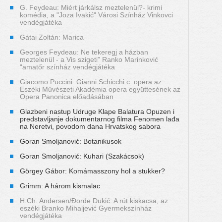
G. Feydeau: Miért járkálsz meztelenül?- krimi
komédia, a "Joza Ivakić" Városi Színház Vinkovci
vendégjátéka
Gátai Zoltán: Marica
Georges Feydeau: Ne tekeregj a házban
meztelenül - a Vis szigeti” Ranko Marinković
“amatőr színház vendégjátéka
Giacomo Puccini: Gianni Schicchi c. opera az
Eszéki Művészeti Akadémia opera együttesének az
Opera Panonica előadásában
Glazbeni nastup Udruge Klape Balatura Opuzen i
predstavljanje dokumentarnog filma Fenomen lađa
na Neretvi, povodom dana Hrvatskog sabora
Goran Smoljanović: Botanikusok
Goran Smoljanović: Kuhari (Szakácsok)
Görgey Gábor: Komámasszony hol a stukker?
Grimm: A három kismalac
H.Ch. Andersen/Đorđe Dukić: A rút kiskacsa, az
eszéki Branko Mihaljević Gyermekszínház
vendégjátéka