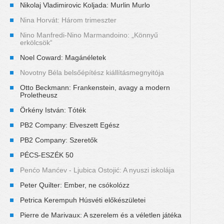
Nikolaj Vladimirovic Koljada: Murlin Murlo
Nina Horvát: Három trimeszter
Nino Manfredi-Nino Marmandoino: „Könnyű
erkölcsök“
Noel Coward: Magánéletek
Novotny Béla belsőépítész kiállításmegnyitója
Otto Beckmann: Frankenstein, avagy a modern
Proletheusz
Örkény István: Tóték
PB2 Company: Elveszett Egész
PB2 Company: Szeretők
PÉCS-ESZÉK 50
Penćo Manćev - Ljubica Ostojić: A nyuszi iskolája
Peter Quilter: Ember, ne csókolózz
Petrica Kerempuh Húsvéti előkészületei
Pierre de Marivaux: A szerelem és a véletlen játéka