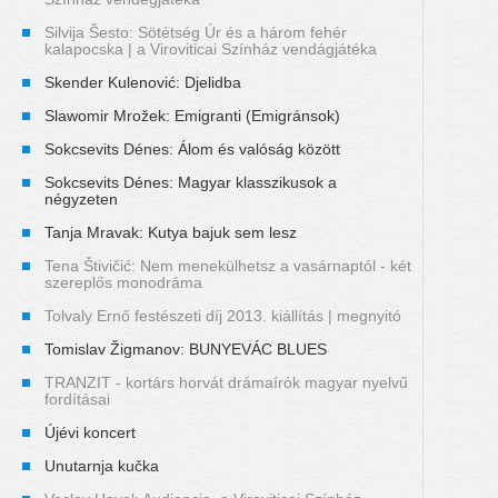
Silvija Šesto: Sötétség Úr és a három fehér
kalapocska | a Viroviticai Színház vendágjátéka
Skender Kulenović: Djelidba
Slawomir Mrožek: Emigranti (Emigránsok)
Sokcsevits Dénes: Álom és valóság között
Sokcsevits Dénes: Magyar klasszikusok a
négyzeten
Tanja Mravak: Kutya bajuk sem lesz
Tena Štivičić: Nem menekülhetsz a vasárnaptól - két
szereplős monodráma
Tolvaly Ernő festészeti díj 2013. kiállítás | megnyitó
Tomislav Žigmanov: BUNYEVÁC BLUES
TRANZIT - kortárs horvát drámaírók magyar nyelvű
fordításai
Újévi koncert
Unutarnja kučka