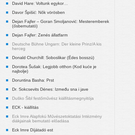
David Hare: Voltunk egykor…
Davor Špišić: Nők vörösben
Dejan Fajfer – Goran Smoljanović: Mesteremberek
(ősbemutató)
Dejan Fajfer: Zenés állatfarm
Deutsche Bühne Ungarn: Der kleine Prinz/A kis
herceg
Donald Churchill: Soboslikar (Édes bosszú)
Dorotea Šušak: Legjobb otthon (Kod kuće je
najbolje)
Doruntina Basha: Prst
Dr. Sokcsevits Dénes: Između sna i jave
Duško Šibl festőművész kiállításmegnyitója
ECK - kiállítás
Eck Imre Alapfokú Művészetoktatási Intézmény
diákjainak bemutató előadása
Eck Imre Díjátadó est