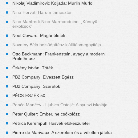
Nikolaj Vladimirovic Koljada: Murlin Murlo
Nina Horvát: Három trimeszter
Nino Manfredi-Nino Marmandoino: „Könnyű
erkölcsök“
Noel Coward: Magánéletek
Novotny Béla belsőépítész kiállításmegnyitója
Otto Beckmann: Frankenstein, avagy a modern
Proletheusz
Örkény István: Tóték
PB2 Company: Elveszett Egész
PB2 Company: Szeretők
PÉCS-ESZÉK 50
Penćo Manćev - Ljubica Ostojić: A nyuszi iskolája
Peter Quilter: Ember, ne csókolózz
Petrica Kerempuh Húsvéti előkészületei
Pierre de Marivaux: A szerelem és a véletlen játéka