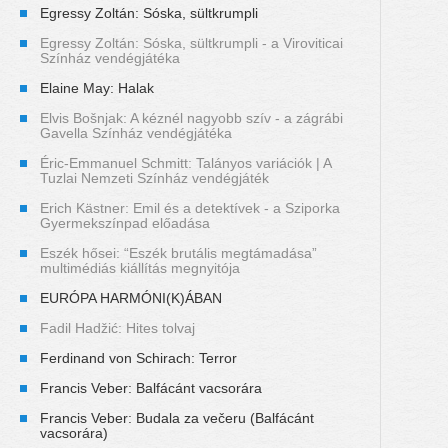
Egressy Zoltán: Sóska, sültkrumpli
Egressy Zoltán: Sóska, sültkrumpli - a Viroviticai
Színház vendégjátéka
Elaine May: Halak
Elvis Bošnjak: A kéznél nagyobb szív - a zágrábi
Gavella Színház vendégjátéka
Éric-Emmanuel Schmitt: Talányos variációk | A
Tuzlai Nemzeti Színház vendégjáték
Erich Kästner: Emil és a detektívek - a Sziporka
Gyermekszínpad előadása
Eszék hősei: “Eszék brutális megtámadása”
multimédiás kiállítás megnyitója
EURÓPA HARMÓNI(K)ÁBAN
Fadil Hadžić: Hites tolvaj
Ferdinand von Schirach: Terror
Francis Veber: Balfácánt vacsorára
Francis Veber: Budala za večeru (Balfácánt
vacsorára)