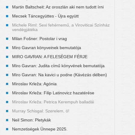
Martin Baltscheit: Az oroszlán aki nem tudott írni
Mecsek Táncegyüttes - Újra együtt
Michele Riml: Sexi fehérnemű, a Viroviticai Színház
vendégjátéka
Milan Fošner: Postolar i vrag
Miro Gavran könyveinek bemutatója
MIRO GAVRAN: A FELESÉGEM FÉRJE
Miro Gavran: Judita című könyvének bemutatója
Miro Gavran: Na kavici u podne (Kávézás délben)
Miroslav Krleža: Agónia
Miroslav Krleža: Filip Latinovicz hazatérése
Miroslav Krleža: Petrica Kerempuh balladái
Murray Schisgal: Szerelem, ó!
Neil Simon: Pletykák
Nemzetiségek Ünnepe 2025.