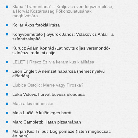
Klapa “Tramuntana” – Kraljevica vendégszereplése,
a Horvát Köztársaság Főkonzulátusának
meghívására
Kollár Ákos fotókiállítása
Könyvbemutató | Gyurok János: Vidákovics Antal a
színházalapító
Kurucz Ádám Konrád /Latinovits díjas versmondó-
színész/ irodalmi estje
LELET | Ritecz Szilvia keramikus kiállítása
Leon Engler: A nemzet habarcsa (német nyelvű
előadás)
Ljubica Ostojić: Merre vagy Piroska?
Luka Vidović horvát bűvész előadása
Maja a kis méhecske
Maja Lučić: A különleges barát
Marc Camoletti: Hatan pizsamában
Marjan Kiš: Tri put' Bog pomaže (Isten megbocsát,
én nem)