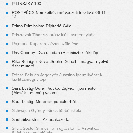
PILINSZKY 100
PONTPÉCS Nemzetközi művészeti fesztivál 06.11-
14.
Prima Primissima Díjátadó Gála
Prisztavok Tibor szobrász kiállításmegnyitója
Rajmund Kupareo: Jézus születése
Ray Cooney: Dva u jedan (A miniszter félrelép)
Rike Reiniger Neve: Sophie Scholl – magyar nyelvű
ősbemutató
Rózsa Béla és Jegenyés Jusztina iparművészek
kiállításmegnyitója
Sara Lustig-Goran Vučko: Bajke... i još nešto
(Mesék…és még valami)
Sara Lustig: Mese csupa cukorból
Schwajda György: Nincs többé iskola
Shel Silverstein: Az adakozó fa
Silvia Šesto: Sim és Tam újjacska - a Viroviticai
Színház vendégjátéka