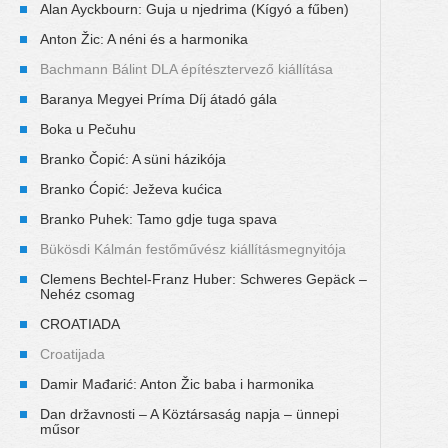
Alan Ayckbourn: Guja u njedrima (Kígyó a fűben)
Anton Žic: A néni és a harmonika
Bachmann Bálint DLA építésztervező kiállítása
Baranya Megyei Príma Díj átadó gála
Boka u Pečuhu
Branko Čopić: A süni házikója
Branko Ćopić: Ježeva kućica
Branko Puhek: Tamo gdje tuga spava
Bükösdi Kálmán festőművész kiállításmegnyitója
Clemens Bechtel-Franz Huber: Schweres Gepäck –
Nehéz csomag
CROATIADA
Croatijada
Damir Mađarić: Anton Žic baba i harmonika
Dan državnosti – A Köztársaság napja – ünnepi
műsor