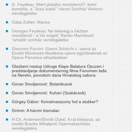
G. Feydeau: Miért járkálsz meztelenül?- krimi
komédia, a "Joza Ivakić" Városi Színház Vinkovci
vendégjátéka
Gátai Zoltán: Marica
Georges Feydeau: Ne tekeregj a házban
meztelenül - a Vis szigeti” Ranko Marinković
“amatőr színház vendégjátéka
Giacomo Puccini: Gianni Schicchi c. opera az
Eszéki Művészeti Akadémia opera együttesének az
Opera Panonica előadásában
Glazbeni nastup Udruge Klape Balatura Opuzen i
predstavljanje dokumentarnog filma Fenomen lađa
na Neretvi, povodom dana Hrvatskog sabora
Goran Smoljanović: Botanikusok
Goran Smoljanović: Kuhari (Szakácsok)
Görgey Gábor: Komámasszony hol a stukker?
Grimm: A három kismalac
H.Ch. Andersen/Đorđe Dukić: A rút kiskacsa, az
eszéki Branko Mihaljević Gyermekszínház
vendégjátéka