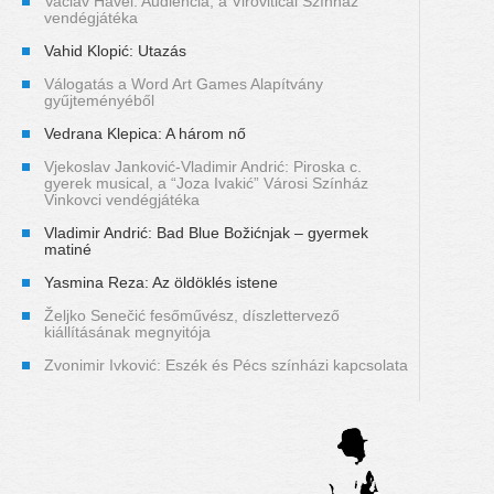
Vaclav Havel: Audiencia, a Viroviticai Színház
vendégjátéka
Vahid Klopić: Utazás
Válogatás a Word Art Games Alapítvány
gyűjteményéből
Vedrana Klepica: A három nő
Vjekoslav Janković-Vladimir Andrić: Piroska c.
gyerek musical, a “Joza Ivakić” Városi Színház
Vinkovci vendégjátéka
Vladimir Andrić: Bad Blue Božićnjak – gyermek
matiné
Yasmina Reza: Az öldöklés istene
Željko Senečić fesőművész, díszlettervező
kiállításának megnyitója
Zvonimir Ivković: Eszék és Pécs színházi kapcsolata