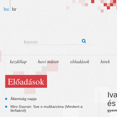
hu
hr
keresés
kezdőlap
havi műsor
előadások
hírek
Előadások
Iv
Államiság napja
és
Miro Gavran: Sve o muškarcima (Mindent a
gyer
férfiakról)