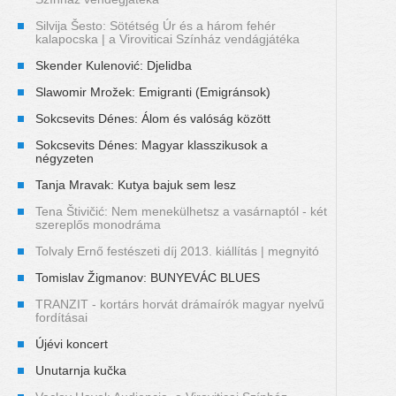
Silvija Šesto: Sötétség Úr és a három fehér
kalapocska | a Viroviticai Színház vendágjátéka
Skender Kulenović: Djelidba
Slawomir Mrožek: Emigranti (Emigránsok)
Sokcsevits Dénes: Álom és valóság között
Sokcsevits Dénes: Magyar klasszikusok a
négyzeten
Tanja Mravak: Kutya bajuk sem lesz
Tena Štivičić: Nem menekülhetsz a vasárnaptól - két
szereplős monodráma
Tolvaly Ernő festészeti díj 2013. kiállítás | megnyitó
Tomislav Žigmanov: BUNYEVÁC BLUES
TRANZIT - kortárs horvát drámaírók magyar nyelvű
fordításai
Újévi koncert
Unutarnja kučka