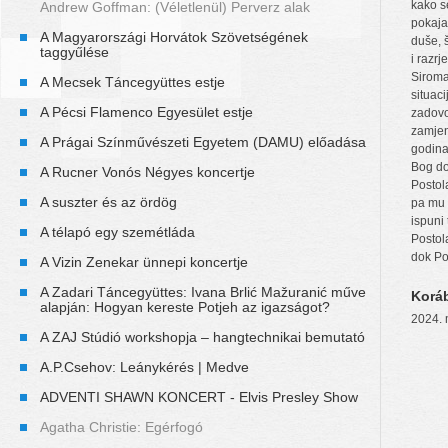
kako s
Andrew Goffman: (Véletlenül) Perverz alak
pokajat
A Magyarországi Horvátok Szövetségének
duše, š
taggyűlése
i razrj
Siromaš
A Mecsek Táncegyüttes estje
situaci
A Pécsi Flamenco Egyesület estje
zadovo
zamjen
A Prágai Színművészeti Egyetem (DAMU) előadása
godina.
Bog do
A Rucner Vonós Négyes koncertje
Postol
A suszter és az ördög
pa mu 
ispuni 
A télapó egy szemétláda
Postol
dok Pos
A Vizin Zenekar ünnepi koncertje
A Zadari Táncegyüttes: Ivana Brlić Mažuranić műve
Korá
alapján: Hogyan kereste Potjeh az igazságot?
2024. 
A ZAJ Stúdió workshopja – hangtechnikai bemutató
A.P.Csehov: Leánykérés | Medve
ADVENTI SHAWN KONCERT - Elvis Presley Show
Agatha Christie: Egérfogó