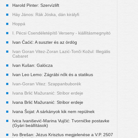
Harold Pinter: Szervízlift
Háy János: Rák Jóska, dán királyfi
Hoppá
I. Pécsi Csendéletépítő Verseny - kiállításmegnyitó
Ivan Ćaćić: A suszter és az ördög
Ivan Goran Vitez-Zoran Lazić-Tonči Kožul: Illegális
Cabaret
Ivan Kušan: Galócza
Ivan Leo Lemo: Zágrábi nők és a statikus
Ivan-Goran Vitez: Szappanbuborék
Ivana Brlić Mažuranić: Stribor erdeje
Ivana Brlić Mažuranić: Stribor erdeje
Ivana Šojat: A sárkányok kik nem repülnek
Ivica Ivanišević-Marina Vujčić: Tvorničke postavke
(Gyári beállítások)
Ivo Brešan: Jézus Krisztus megjelenése a V.P. 2507