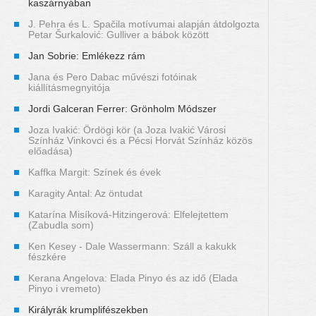
kaszárnyában
J. Pehra és L. Spačila motívumai alapján átdolgozta
Petar Šurkalović: Gulliver a bábok között
Jan Sobrie: Emlékezz rám
Jana és Pero Dabac művészi fotóinak
kiállításmegnyitója
Jordi Galceran Ferrer: Grönholm Módszer
Joza Ivakić: Ördögi kör (a Joza Ivakić Városi
Színház Vinkovci és a Pécsi Horvát Színház közös
előadása)
Kaffka Margit: Színek és évek
Karagity Antal: Az öntudat
Katarína Misíková-Hitzingerová: Elfelejtettem
(Zabudla som)
Ken Kesey - Dale Wassermann: Száll a kakukk
fészkére
Kerana Angelova: Elada Pinyo és az idő (Elada
Pinyo i vremeto)
Királyrák krumplifészekben