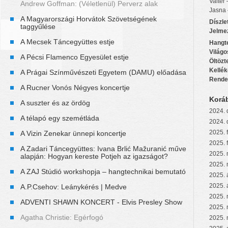
Valter
Andrew Goffman: (Véletlenül) Perverz alak
Jasna
A Magyarországi Horvátok Szövetségének
Díszle
taggyűlése
Jelme
A Mecsek Táncegyüttes estje
Hangt
Világo
A Pécsi Flamenco Egyesület estje
Öltözt
Kellék
A Prágai Színművészeti Egyetem (DAMU) előadása
Rende
A Rucner Vonós Négyes koncertje
Korá
A suszter és az ördög
2024. 
A télapó egy szemétláda
2024. 
2025. 
A Vizin Zenekar ünnepi koncertje
2025. 
A Zadari Táncegyüttes: Ivana Brlić Mažuranić műve
2025. 
alapján: Hogyan kereste Potjeh az igazságot?
2025. 
A ZAJ Stúdió workshopja – hangtechnikai bemutató
2025. 
2025. 
A.P.Csehov: Leánykérés | Medve
2025. 
ADVENTI SHAWN KONCERT - Elvis Presley Show
2025. 
Agatha Christie: Egérfogó
2025. 