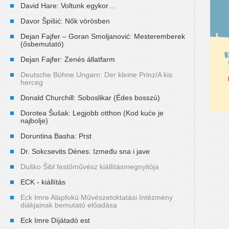
David Hare: Voltunk egykor…
Davor Špišić: Nők vörösben
Dejan Fajfer – Goran Smoljanović: Mesteremberek
(ősbemutató)
Dejan Fajfer: Zenés állatfarm
Deutsche Bühne Ungarn: Der kleine Prinz/A kis
herceg
Donald Churchill: Soboslikar (Édes bosszú)
Dorotea Šušak: Legjobb otthon (Kod kuće je
najbolje)
Doruntina Basha: Prst
Dr. Sokcsevits Dénes: Između sna i jave
Duško Šibl festőművész kiállításmegnyitója
ECK - kiállítás
Eck Imre Alapfokú Művészetoktatási Intézmény
diákjainak bemutató előadása
Eck Imre Díjátadó est