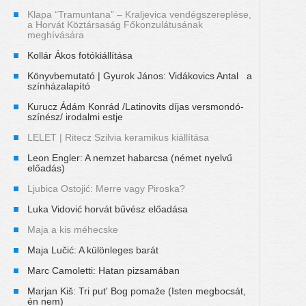
Klapa “Tramuntana” – Kraljevica vendégszereplése,
a Horvát Köztársaság Főkonzulátusának
meghívására
Kollár Ákos fotókiállítása
Könyvbemutató | Gyurok János: Vidákovics Antal a
színházalapító
Kurucz Ádám Konrád /Latinovits díjas versmondó-
színész/ irodalmi estje
LELET | Ritecz Szilvia keramikus kiállítása
Leon Engler: A nemzet habarcsa (német nyelvű
előadás)
Ljubica Ostojić: Merre vagy Piroska?
Luka Vidović horvát bűvész előadása
Maja a kis méhecske
Maja Lučić: A különleges barát
Marc Camoletti: Hatan pizsamában
Marjan Kiš: Tri put' Bog pomaže (Isten megbocsát,
én nem)