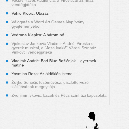
Vaclav Havel: Audiencia, a Viroviticai Színház
vendégjátéka
Vahid Klopić: Utazás
Válogatás a Word Art Games Alapítvány
gyűjteményéből
Vedrana Klepica: A három nő
Vjekoslav Janković-Vladimir Andrić: Piroska c.
gyerek musical, a “Joza Ivakić” Városi Színház
Vinkovci vendégjátéka
Vladimir Andrić: Bad Blue Božićnjak – gyermek
matiné
Yasmina Reza: Az öldöklés istene
Željko Senečić fesőművész, díszlettervező
kiállításának megnyitója
Zvonimir Ivković: Eszék és Pécs színházi kapcsolata