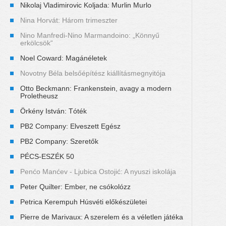
Nikolaj Vladimirovic Koljada: Murlin Murlo
Nina Horvát: Három trimeszter
Nino Manfredi-Nino Marmandoino: „Könnyű
erkölcsök“
Noel Coward: Magánéletek
Novotny Béla belsőépítész kiállításmegnyitója
Otto Beckmann: Frankenstein, avagy a modern
Proletheusz
Örkény István: Tóték
PB2 Company: Elveszett Egész
PB2 Company: Szeretők
PÉCS-ESZÉK 50
Penćo Manćev - Ljubica Ostojić: A nyuszi iskolája
Peter Quilter: Ember, ne csókolózz
Petrica Kerempuh Húsvéti előkészületei
Pierre de Marivaux: A szerelem és a véletlen játéka