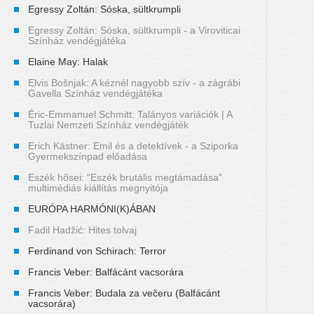
Egressy Zoltán: Sóska, sültkrumpli
Egressy Zoltán: Sóska, sültkrumpli - a Viroviticai
Színház vendégjátéka
Elaine May: Halak
Elvis Bošnjak: A kéznél nagyobb szív - a zágrábi
Gavella Színház vendégjátéka
Éric-Emmanuel Schmitt: Talányos variációk | A
Tuzlai Nemzeti Színház vendégjáték
Erich Kästner: Emil és a detektívek - a Sziporka
Gyermekszínpad előadása
Eszék hősei: “Eszék brutális megtámadása”
multimédiás kiállítás megnyitója
EURÓPA HARMÓNI(K)ÁBAN
Fadil Hadžić: Hites tolvaj
Ferdinand von Schirach: Terror
Francis Veber: Balfácánt vacsorára
Francis Veber: Budala za večeru (Balfácánt
vacsorára)