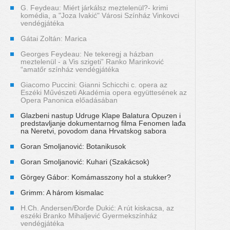
G. Feydeau: Miért járkálsz meztelenül?- krimi
komédia, a "Joza Ivakić" Városi Színház Vinkovci
vendégjátéka
Gátai Zoltán: Marica
Georges Feydeau: Ne tekeregj a házban
meztelenül - a Vis szigeti” Ranko Marinković
“amatőr színház vendégjátéka
Giacomo Puccini: Gianni Schicchi c. opera az
Eszéki Művészeti Akadémia opera együttesének az
Opera Panonica előadásában
Glazbeni nastup Udruge Klape Balatura Opuzen i
predstavljanje dokumentarnog filma Fenomen lađa
na Neretvi, povodom dana Hrvatskog sabora
Goran Smoljanović: Botanikusok
Goran Smoljanović: Kuhari (Szakácsok)
Görgey Gábor: Komámasszony hol a stukker?
Grimm: A három kismalac
H.Ch. Andersen/Đorđe Dukić: A rút kiskacsa, az
eszéki Branko Mihaljević Gyermekszínház
vendégjátéka