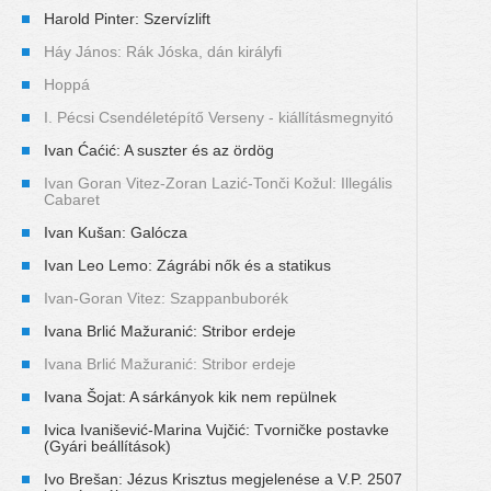
Harold Pinter: Szervízlift
Háy János: Rák Jóska, dán királyfi
Hoppá
I. Pécsi Csendéletépítő Verseny - kiállításmegnyitó
Ivan Ćaćić: A suszter és az ördög
Ivan Goran Vitez-Zoran Lazić-Tonči Kožul: Illegális
Cabaret
Ivan Kušan: Galócza
Ivan Leo Lemo: Zágrábi nők és a statikus
Ivan-Goran Vitez: Szappanbuborék
Ivana Brlić Mažuranić: Stribor erdeje
Ivana Brlić Mažuranić: Stribor erdeje
Ivana Šojat: A sárkányok kik nem repülnek
Ivica Ivanišević-Marina Vujčić: Tvorničke postavke
(Gyári beállítások)
Ivo Brešan: Jézus Krisztus megjelenése a V.P. 2507