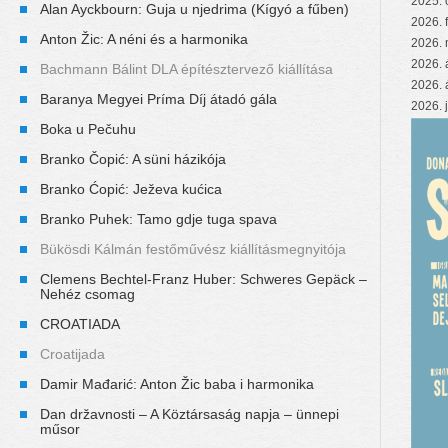
2025. 
Alan Ayckbourn: Guja u njedrima (Kígyó a fűben)
2026. 
Anton Žic: A néni és a harmonika
2026. 
2026. 
Bachmann Bálint DLA építésztervező kiállítása
2026. 
Baranya Megyei Príma Díj átadó gála
2026. 
Boka u Pečuhu
Branko Čopić: A süni házikója
Branko Ćopić: Ježeva kućica
Branko Puhek: Tamo gdje tuga spava
Bükösdi Kálmán festőművész kiállításmegnyitója
Clemens Bechtel-Franz Huber: Schweres Gepäck –
Nehéz csomag
CROATIADA
Croatijada
Damir Mađarić: Anton Žic baba i harmonika
Dan državnosti – A Köztársaság napja – ünnepi
műsor