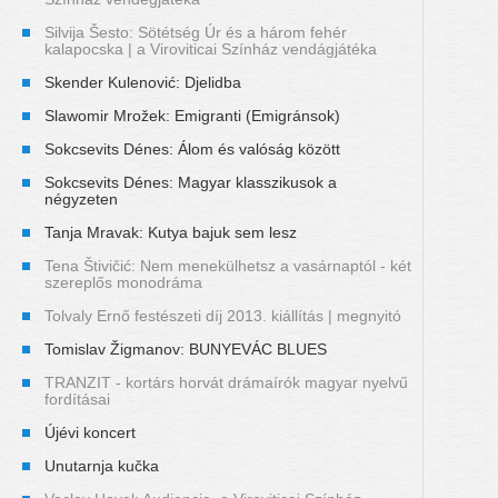
Silvija Šesto: Sötétség Úr és a három fehér
kalapocska | a Viroviticai Színház vendágjátéka
Skender Kulenović: Djelidba
Slawomir Mrožek: Emigranti (Emigránsok)
Sokcsevits Dénes: Álom és valóság között
Sokcsevits Dénes: Magyar klasszikusok a
négyzeten
Tanja Mravak: Kutya bajuk sem lesz
Tena Štivičić: Nem menekülhetsz a vasárnaptól - két
szereplős monodráma
Tolvaly Ernő festészeti díj 2013. kiállítás | megnyitó
Tomislav Žigmanov: BUNYEVÁC BLUES
TRANZIT - kortárs horvát drámaírók magyar nyelvű
fordításai
Újévi koncert
Unutarnja kučka