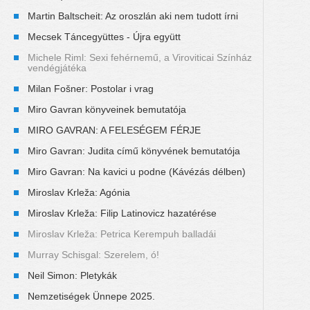
Martin Baltscheit: Az oroszlán aki nem tudott írni
Mecsek Táncegyüttes - Újra együtt
Michele Riml: Sexi fehérnemű, a Viroviticai Színház
vendégjátéka
Milan Fošner: Postolar i vrag
Miro Gavran könyveinek bemutatója
MIRO GAVRAN: A FELESÉGEM FÉRJE
Miro Gavran: Judita című könyvének bemutatója
Miro Gavran: Na kavici u podne (Kávézás délben)
Miroslav Krleža: Agónia
Miroslav Krleža: Filip Latinovicz hazatérése
Miroslav Krleža: Petrica Kerempuh balladái
Murray Schisgal: Szerelem, ó!
Neil Simon: Pletykák
Nemzetiségek Ünnepe 2025.