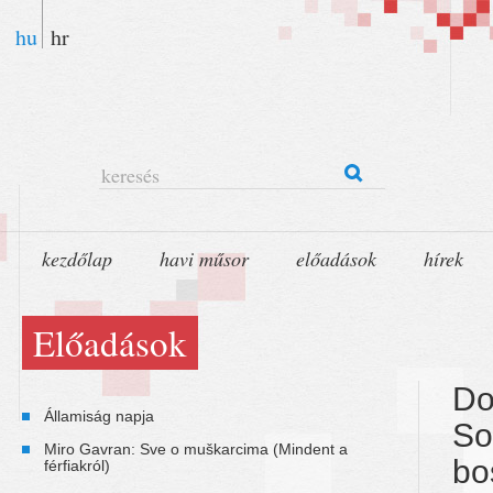
hu
hr
keresés
kezdőlap
havi műsor
előadások
hírek
Előadások
Do
Államiság napja
So
Miro Gavran: Sve o muškarcima (Mindent a
bo
férfiakról)