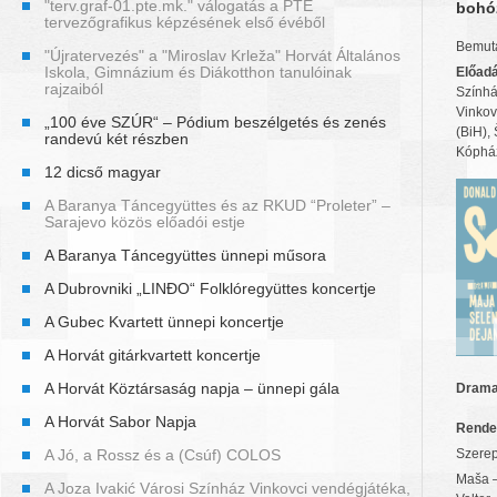
"terv.graf-01.pte.mk." válogatás a PTE
bohó
tervezőgrafikus képzésének első évéből
Bemuta
"Újratervezés" a "Miroslav Krleža" Horvát Általános
Iskola, Gimnázium és Diákotthon tanulóinak
Előadá
rajzaiból
Színhá
Vinkov
„100 éve SZÚR“ – Pódium beszélgetés és zenés
(BiH), 
randevú két részben
Kóphá
12 dicső magyar
A Baranya Táncegyüttes és az RKUD “Proleter” –
Sarajevo közös előadói estje
A Baranya Táncegyüttes ünnepi műsora
A Dubrovniki „LINĐO“ Folklóregyüttes koncertje
A Gubec Kvartett ünnepi koncertje
A Horvát gitárkvartett koncertje
A Horvát Köztársaság napja – ünnepi gála
Dramat
A Horvát Sabor Napja
Rende
A Jó, a Rossz és a (Csúf) COLOS
Szerep
Maša 
A Joza Ivakić Városi Színház Vinkovci vendégjátéka,