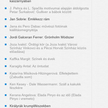
kaszárnyában
J. Pehra és L. Spačila motívumai alapján átdolgozta
Petar Šurkalović: Gulliver a bábok között
Jan Sobrie: Emlékezz rám
Jana és Pero Dabac művészi fotóinak
kiállításmegnyitója
Jordi Galceran Ferrer: Grönholm Módszer
Joza Ivakić: Ördögi kör (a Joza Ivakić Városi
Színház Vinkovci és a Pécsi Horvát Színház közös
előadása)
Kaffka Margit: Színek és évek
Karagity Antal: Az öntudat
Katarína Misíková-Hitzingerová: Elfelejtettem
(Zabudla som)
Ken Kesey - Dale Wassermann: Száll a kakukk
fészkére
Kerana Angelova: Elada Pinyo és az idő (Elada
Pinyo i vremeto)
Királyrák krumplifészekben