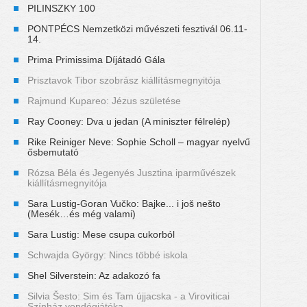
PILINSZKY 100
PONTPÉCS Nemzetközi művészeti fesztivál 06.11-
14.
Prima Primissima Díjátadó Gála
Prisztavok Tibor szobrász kiállításmegnyitója
Rajmund Kupareo: Jézus születése
Ray Cooney: Dva u jedan (A miniszter félrelép)
Rike Reiniger Neve: Sophie Scholl – magyar nyelvű
ősbemutató
Rózsa Béla és Jegenyés Jusztina iparművészek
kiállításmegnyitója
Sara Lustig-Goran Vučko: Bajke... i još nešto
(Mesék…és még valami)
Sara Lustig: Mese csupa cukorból
Schwajda György: Nincs többé iskola
Shel Silverstein: Az adakozó fa
Silvia Šesto: Sim és Tam újjacska - a Viroviticai
Színház vendégjátéka