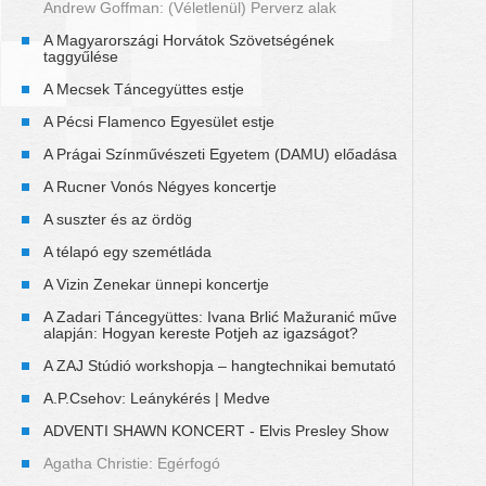
Andrew Goffman: (Véletlenül) Perverz alak
A Magyarországi Horvátok Szövetségének
taggyűlése
A Mecsek Táncegyüttes estje
A Pécsi Flamenco Egyesület estje
A Prágai Színművészeti Egyetem (DAMU) előadása
A Rucner Vonós Négyes koncertje
A suszter és az ördög
A télapó egy szemétláda
A Vizin Zenekar ünnepi koncertje
A Zadari Táncegyüttes: Ivana Brlić Mažuranić műve
alapján: Hogyan kereste Potjeh az igazságot?
A ZAJ Stúdió workshopja – hangtechnikai bemutató
A.P.Csehov: Leánykérés | Medve
ADVENTI SHAWN KONCERT - Elvis Presley Show
Agatha Christie: Egérfogó