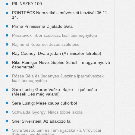
PILINSZKY 100
PONTPÉCS Nemzetközi művészeti fesztivál 06.11-
14.
Prima Primissima Díjátadó Gála
Prisztavok Tibor szobrász kiállításmegnyitója
Rajmund Kupareo: Jézus születése
Ray Cooney: Dva u jedan (A miniszter félrelép)
Rike Reiniger Neve: Sophie Scholl – magyar nyelvű
ősbemutató
Rózsa Béla és Jegenyés Jusztina iparművészek
kiállításmegnyitója
Sara Lustig-Goran Vučko: Bajke... i još nešto
(Mesék…és még valami)
Sara Lustig: Mese csupa cukorból
Schwajda György: Nincs többé iskola
Shel Silverstein: Az adakozó fa
Silvia Šesto: Sim és Tam újjacska - a Viroviticai
Színház vendégjátéka