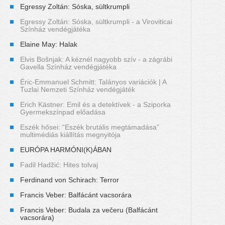
Egressy Zoltán: Sóska, sültkrumpli
Egressy Zoltán: Sóska, sültkrumpli - a Viroviticai
Színház vendégjátéka
Elaine May: Halak
Elvis Bošnjak: A kéznél nagyobb szív - a zágrábi
Gavella Színház vendégjátéka
Éric-Emmanuel Schmitt: Talányos variációk | A
Tuzlai Nemzeti Színház vendégjáték
Erich Kästner: Emil és a detektívek - a Sziporka
Gyermekszínpad előadása
Eszék hősei: “Eszék brutális megtámadása”
multimédiás kiállítás megnyitója
EURÓPA HARMÓNI(K)ÁBAN
Fadil Hadžić: Hites tolvaj
Ferdinand von Schirach: Terror
Francis Veber: Balfácánt vacsorára
Francis Veber: Budala za večeru (Balfácánt
vacsorára)