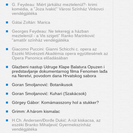
G. Feydeau: Miért járkálsz meztelenül?- krimi
komédia, a "Joza Ivakić" Városi Színház Vinkovci
vendégjátéka
Gátai Zoltán: Marica
Georges Feydeau: Ne tekeregj a házban
meztelenül - a Vis szigeti” Ranko Marinković
“amatőr színház vendégjátéka
Giacomo Puccini: Gianni Schicchi c. opera az
Eszéki Művészeti Akadémia opera együttesének az
Opera Panonica előadásában
Glazbeni nastup Udruge Klape Balatura Opuzen i
predstavljanje dokumentarnog filma Fenomen lađa
na Neretvi, povodom dana Hrvatskog sabora
Goran Smoljanović: Botanikusok
Goran Smoljanović: Kuhari (Szakácsok)
Görgey Gábor: Komámasszony hol a stukker?
Grimm: A három kismalac
H.Ch. Andersen/Đorđe Dukić: A rút kiskacsa, az
eszéki Branko Mihaljević Gyermekszínház
vendégjátéka