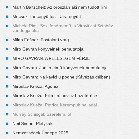
Martin Baltscheit: Az oroszlán aki nem tudott írni
Mecsek Táncegyüttes - Újra együtt
Michele Riml: Sexi fehérnemű, a Viroviticai Színház
vendégjátéka
Milan Fošner: Postolar i vrag
Miro Gavran könyveinek bemutatója
MIRO GAVRAN: A FELESÉGEM FÉRJE
Miro Gavran: Judita című könyvének bemutatója
Miro Gavran: Na kavici u podne (Kávézás délben)
Miroslav Krleža: Agónia
Miroslav Krleža: Filip Latinovicz hazatérése
Miroslav Krleža: Petrica Kerempuh balladái
Murray Schisgal: Szerelem, ó!
Neil Simon: Pletykák
Nemzetiségek Ünnepe 2025.