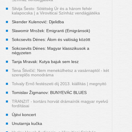
Silvija Šesto: Sötétség Úr és a három fehér
kalapocska | a Viroviticai Színház vendágjátéka
Skender Kulenović: Djelidba
Slawomir Mrožek: Emigranti (Emigránsok)
Sokcsevits Dénes: Álom és valóság között
Sokcsevits Dénes: Magyar klasszikusok a
négyzeten
Tanja Mravak: Kutya bajuk sem lesz
Tena Štivičić: Nem menekülhetsz a vasárnaptól - két
szereplős monodráma
Tolvaly Ernő festészeti díj 2013. kiállítás | megnyitó
Tomislav Žigmanov: BUNYEVÁC BLUES
TRANZIT - kortárs horvát drámaírók magyar nyelvű
fordításai
Újévi koncert
Unutarnja kučka