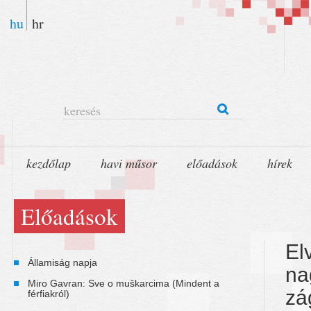
hu
hr
keresés
kezdőlap
havi műsor
előadások
hírek
Előadások
El
Államiság napja
na
Miro Gavran: Sve o muškarcima (Mindent a
zá
férfiakról)