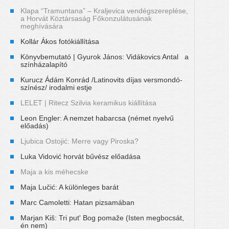
Klapa “Tramuntana” – Kraljevica vendégszereplése,
a Horvát Köztársaság Főkonzulátusának
meghívására
Kollár Ákos fotókiállítása
Könyvbemutató | Gyurok János: Vidákovics Antal a
színházalapító
Kurucz Ádám Konrád /Latinovits díjas versmondó-
színész/ irodalmi estje
LELET | Ritecz Szilvia keramikus kiállítása
Leon Engler: A nemzet habarcsa (német nyelvű
előadás)
Ljubica Ostojić: Merre vagy Piroska?
Luka Vidović horvát bűvész előadása
Maja a kis méhecske
Maja Lučić: A különleges barát
Marc Camoletti: Hatan pizsamában
Marjan Kiš: Tri put' Bog pomaže (Isten megbocsát,
én nem)