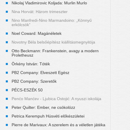
Nikolaj Vladimirovic Koljada: Murlin Murlo
Nina Horvát: Három trimeszter
Nino Manfredi-Nino Marmandoino: „Könnyű
erkölcsök“
Noel Coward: Magánéletek
Novotny Béla belsőépítész kiállításmegnyitója
Otto Beckmann: Frankenstein, avagy a modern
Proletheusz
Örkény István: Tóték
PB2 Company: Elveszett Egész
PB2 Company: Szeretők
PÉCS-ESZÉK 50
Penćo Manćev - Ljubica Ostojić: A nyuszi iskolája
Peter Quilter: Ember, ne csókolózz
Petrica Kerempuh Húsvéti előkészületei
Pierre de Marivaux: A szerelem és a véletlen játéka