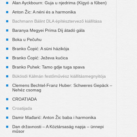
Alan Ayckbourn: Guja u njedrima (Kígyó a fűben)
Anton Žic: A néni és a harmonika
Bachmann Bálint DLA építésztervező kiállítása
Baranya Megyei Príma Díj átadó gála
Boka u Pečuhu
Branko Čopić: A süni házikója
Branko Ćopić: Ježeva kućica
Branko Puhek: Tamo gdje tuga spava
Bükösdi Kálmán festőművész kiállításmegnyitója
Clemens Bechtel-Franz Huber: Schweres Gepäck –
Nehéz csomag
CROATIADA
Croatijada
Damir Mađarić: Anton Žic baba i harmonika
Dan državnosti – A Köztársaság napja – ünnepi
műsor