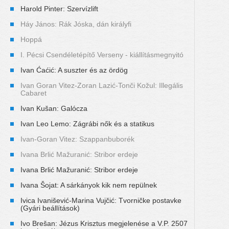
Harold Pinter: Szervízlift
Háy János: Rák Jóska, dán királyfi
Hoppá
I. Pécsi Csendéletépítő Verseny - kiállításmegnyitó
Ivan Ćaćić: A suszter és az ördög
Ivan Goran Vitez-Zoran Lazić-Tonči Kožul: Illegális
Cabaret
Ivan Kušan: Galócza
Ivan Leo Lemo: Zágrábi nők és a statikus
Ivan-Goran Vitez: Szappanbuborék
Ivana Brlić Mažuranić: Stribor erdeje
Ivana Brlić Mažuranić: Stribor erdeje
Ivana Šojat: A sárkányok kik nem repülnek
Ivica Ivanišević-Marina Vujčić: Tvorničke postavke
(Gyári beállítások)
Ivo Brešan: Jézus Krisztus megjelenése a V.P. 2507