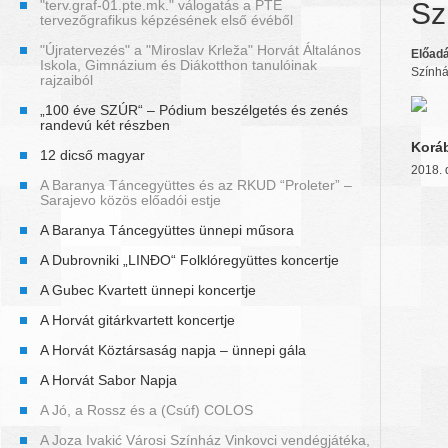
"terv.graf-01.pte.mk." válogatás a PTE
Sz
tervezőgrafikus képzésének első évéből
"Újratervezés" a "Miroslav Krleža" Horvát Általános
Előadá
Iskola, Gimnázium és Diákotthon tanulóinak
Szính
rajzaiból
„100 éve SZÚR“ – Pódium beszélgetés és zenés
randevú két részben
Korá
12 dicső magyar
2018. 
A Baranya Táncegyüttes és az RKUD “Proleter” –
Sarajevo közös előadói estje
A Baranya Táncegyüttes ünnepi műsora
A Dubrovniki „LINĐO“ Folklóregyüttes koncertje
A Gubec Kvartett ünnepi koncertje
A Horvát gitárkvartett koncertje
A Horvát Köztársaság napja – ünnepi gála
A Horvát Sabor Napja
A Jó, a Rossz és a (Csúf) COLOS
A Joza Ivakić Városi Színház Vinkovci vendégjátéka,