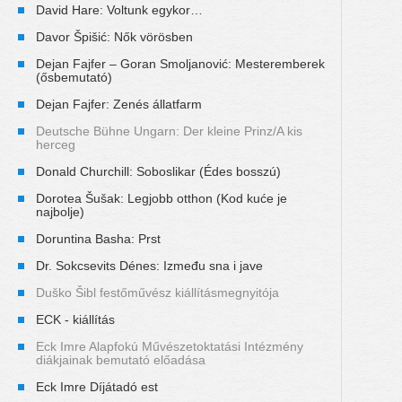
David Hare: Voltunk egykor…
Davor Špišić: Nők vörösben
Dejan Fajfer – Goran Smoljanović: Mesteremberek
(ősbemutató)
Dejan Fajfer: Zenés állatfarm
Deutsche Bühne Ungarn: Der kleine Prinz/A kis
herceg
Donald Churchill: Soboslikar (Édes bosszú)
Dorotea Šušak: Legjobb otthon (Kod kuće je
najbolje)
Doruntina Basha: Prst
Dr. Sokcsevits Dénes: Između sna i jave
Duško Šibl festőművész kiállításmegnyitója
ECK - kiállítás
Eck Imre Alapfokú Művészetoktatási Intézmény
diákjainak bemutató előadása
Eck Imre Díjátadó est