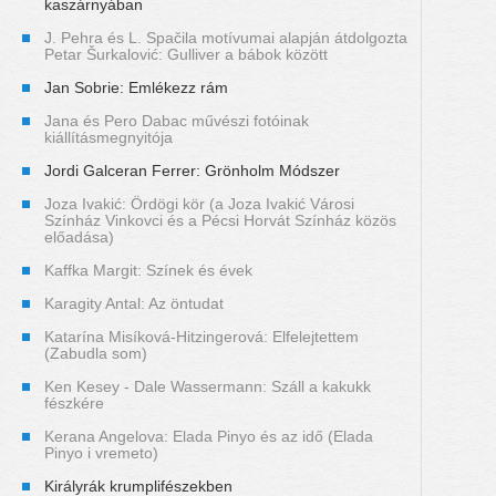
kaszárnyában
J. Pehra és L. Spačila motívumai alapján átdolgozta
Petar Šurkalović: Gulliver a bábok között
Jan Sobrie: Emlékezz rám
Jana és Pero Dabac művészi fotóinak
kiállításmegnyitója
Jordi Galceran Ferrer: Grönholm Módszer
Joza Ivakić: Ördögi kör (a Joza Ivakić Városi
Színház Vinkovci és a Pécsi Horvát Színház közös
előadása)
Kaffka Margit: Színek és évek
Karagity Antal: Az öntudat
Katarína Misíková-Hitzingerová: Elfelejtettem
(Zabudla som)
Ken Kesey - Dale Wassermann: Száll a kakukk
fészkére
Kerana Angelova: Elada Pinyo és az idő (Elada
Pinyo i vremeto)
Királyrák krumplifészekben