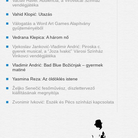
Vaclav Havel: Audiencia, a Viroviticai Színház
vendégjátéka
Vahid Klopić: Utazás
Válogatás a Word Art Games Alapítvány
gyűjteményéből
Vedrana Klepica: A három nő
Vjekoslav Janković-Vladimir Andrić: Piroska c.
gyerek musical, a “Joza Ivakić” Városi Színház
Vinkovci vendégjátéka
Vladimir Andrić: Bad Blue Božićnjak – gyermek
matiné
Yasmina Reza: Az öldöklés istene
Željko Senečić fesőművész, díszlettervező
kiállításának megnyitója
Zvonimir Ivković: Eszék és Pécs színházi kapcsolata