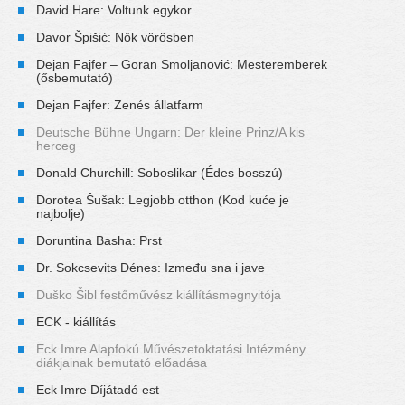
David Hare: Voltunk egykor…
Davor Špišić: Nők vörösben
Dejan Fajfer – Goran Smoljanović: Mesteremberek
(ősbemutató)
Dejan Fajfer: Zenés állatfarm
Deutsche Bühne Ungarn: Der kleine Prinz/A kis
herceg
Donald Churchill: Soboslikar (Édes bosszú)
Dorotea Šušak: Legjobb otthon (Kod kuće je
najbolje)
Doruntina Basha: Prst
Dr. Sokcsevits Dénes: Između sna i jave
Duško Šibl festőművész kiállításmegnyitója
ECK - kiállítás
Eck Imre Alapfokú Művészetoktatási Intézmény
diákjainak bemutató előadása
Eck Imre Díjátadó est