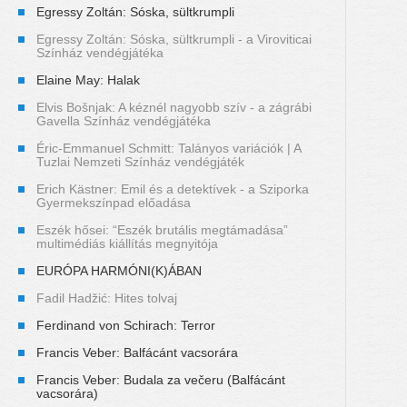
Egressy Zoltán: Sóska, sültkrumpli
Egressy Zoltán: Sóska, sültkrumpli - a Viroviticai
Színház vendégjátéka
Elaine May: Halak
Elvis Bošnjak: A kéznél nagyobb szív - a zágrábi
Gavella Színház vendégjátéka
Éric-Emmanuel Schmitt: Talányos variációk | A
Tuzlai Nemzeti Színház vendégjáték
Erich Kästner: Emil és a detektívek - a Sziporka
Gyermekszínpad előadása
Eszék hősei: “Eszék brutális megtámadása”
multimédiás kiállítás megnyitója
EURÓPA HARMÓNI(K)ÁBAN
Fadil Hadžić: Hites tolvaj
Ferdinand von Schirach: Terror
Francis Veber: Balfácánt vacsorára
Francis Veber: Budala za večeru (Balfácánt
vacsorára)