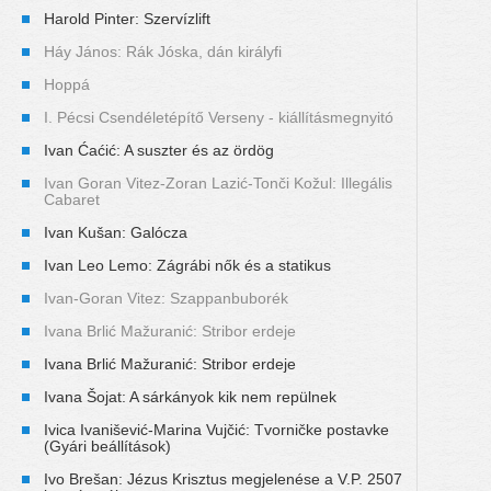
Harold Pinter: Szervízlift
Háy János: Rák Jóska, dán királyfi
Hoppá
I. Pécsi Csendéletépítő Verseny - kiállításmegnyitó
Ivan Ćaćić: A suszter és az ördög
Ivan Goran Vitez-Zoran Lazić-Tonči Kožul: Illegális
Cabaret
Ivan Kušan: Galócza
Ivan Leo Lemo: Zágrábi nők és a statikus
Ivan-Goran Vitez: Szappanbuborék
Ivana Brlić Mažuranić: Stribor erdeje
Ivana Brlić Mažuranić: Stribor erdeje
Ivana Šojat: A sárkányok kik nem repülnek
Ivica Ivanišević-Marina Vujčić: Tvorničke postavke
(Gyári beállítások)
Ivo Brešan: Jézus Krisztus megjelenése a V.P. 2507