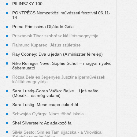
PILINSZKY 100
PONTPÉCS Nemzetközi művészeti fesztivál 06.11-
14.
Prima Primissima Díjátadó Gála
Prisztavok Tibor szobrász kiállításmegnyitója
Rajmund Kupareo: Jézus születése
Ray Cooney: Dva u jedan (A miniszter félrelép)
Rike Reiniger Neve: Sophie Scholl – magyar nyelvű
ősbemutató
Rózsa Béla és Jegenyés Jusztina iparművészek
kiállításmegnyitója
Sara Lustig-Goran Vučko: Bajke... i još nešto
(Mesék…és még valami)
Sara Lustig: Mese csupa cukorból
Schwajda György: Nincs többé iskola
Shel Silverstein: Az adakozó fa
Silvia Šesto: Sim és Tam újjacska - a Viroviticai
Színház vendégjátéka