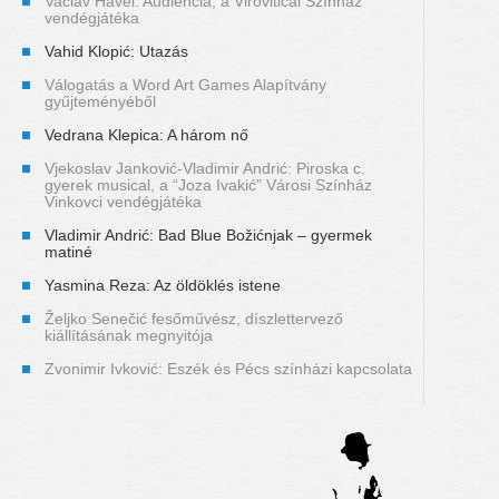
Vaclav Havel: Audiencia, a Viroviticai Színház
vendégjátéka
Vahid Klopić: Utazás
Válogatás a Word Art Games Alapítvány
gyűjteményéből
Vedrana Klepica: A három nő
Vjekoslav Janković-Vladimir Andrić: Piroska c.
gyerek musical, a “Joza Ivakić” Városi Színház
Vinkovci vendégjátéka
Vladimir Andrić: Bad Blue Božićnjak – gyermek
matiné
Yasmina Reza: Az öldöklés istene
Željko Senečić fesőművész, díszlettervező
kiállításának megnyitója
Zvonimir Ivković: Eszék és Pécs színházi kapcsolata