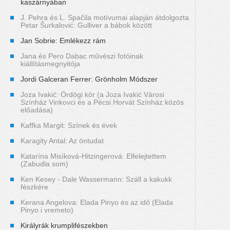
kaszárnyában
J. Pehra és L. Spačila motívumai alapján átdolgozta
Petar Šurkalović: Gulliver a bábok között
Jan Sobrie: Emlékezz rám
Jana és Pero Dabac művészi fotóinak
kiállításmegnyitója
Jordi Galceran Ferrer: Grönholm Módszer
Joza Ivakić: Ördögi kör (a Joza Ivakić Városi
Színház Vinkovci és a Pécsi Horvát Színház közös
előadása)
Kaffka Margit: Színek és évek
Karagity Antal: Az öntudat
Katarína Misíková-Hitzingerová: Elfelejtettem
(Zabudla som)
Ken Kesey - Dale Wassermann: Száll a kakukk
fészkére
Kerana Angelova: Elada Pinyo és az idő (Elada
Pinyo i vremeto)
Királyrák krumplifészekben