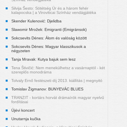
Silvija Šesto: Sötétség Úr és a három fehér
kalapocska | a Viroviticai Színház vendágjátéka
Skender Kulenović: Djelidba
Slawomir Mrožek: Emigranti (Emigránsok)
Sokcsevits Dénes: Álom és valóság között
Sokcsevits Dénes: Magyar klasszikusok a
négyzeten
Tanja Mravak: Kutya bajuk sem lesz
Tena Štivičić: Nem menekülhetsz a vasárnaptól - két
szereplős monodráma
Tolvaly Ernő festészeti díj 2013. kiállítás | megnyitó
Tomislav Žigmanov: BUNYEVÁC BLUES
TRANZIT - kortárs horvát drámaírók magyar nyelvű
fordításai
Újévi koncert
Unutarnja kučka