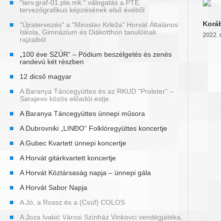
"terv.graf-01.pte.mk." válogatás a PTE
tervezőgrafikus képzésének első évéből
Korá
"Újratervezés" a "Miroslav Krleža" Horvát Általános
Iskola, Gimnázium és Diákotthon tanulóinak
2022. 
rajzaiból
„100 éve SZÚR“ – Pódium beszélgetés és zenés
randevú két részben
12 dicső magyar
A Baranya Táncegyüttes és az RKUD “Proleter” –
Sarajevo közös előadói estje
A Baranya Táncegyüttes ünnepi műsora
A Dubrovniki „LINĐO“ Folklóregyüttes koncertje
A Gubec Kvartett ünnepi koncertje
A Horvát gitárkvartett koncertje
A Horvát Köztársaság napja – ünnepi gála
A Horvát Sabor Napja
A Jó, a Rossz és a (Csúf) COLOS
A Joza Ivakić Városi Színház Vinkovci vendégjátéka,