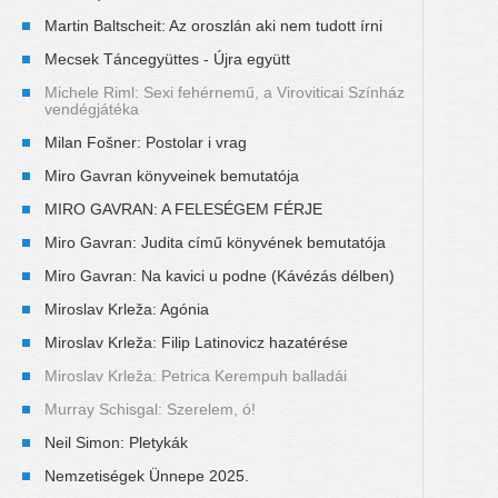
Martin Baltscheit: Az oroszlán aki nem tudott írni
Mecsek Táncegyüttes - Újra együtt
Michele Riml: Sexi fehérnemű, a Viroviticai Színház
vendégjátéka
Milan Fošner: Postolar i vrag
Miro Gavran könyveinek bemutatója
MIRO GAVRAN: A FELESÉGEM FÉRJE
Miro Gavran: Judita című könyvének bemutatója
Miro Gavran: Na kavici u podne (Kávézás délben)
Miroslav Krleža: Agónia
Miroslav Krleža: Filip Latinovicz hazatérése
Miroslav Krleža: Petrica Kerempuh balladái
Murray Schisgal: Szerelem, ó!
Neil Simon: Pletykák
Nemzetiségek Ünnepe 2025.