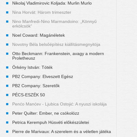
Nikolaj Vladimirovic Koljada: Murlin Murlo
Nina Horvát: Három trimeszter
Nino Manfredi-Nino Marmandoino: „Könnyű
erkölcsök“
Noel Coward: Magánéletek
Novotny Béla belsőépítész kiállításmegnyitója
Otto Beckmann: Frankenstein, avagy a modern
Proletheusz
Örkény István: Tóték
PB2 Company: Elveszett Egész
PB2 Company: Szeretők
PÉCS-ESZÉK 50
Penćo Manćev - Ljubica Ostojić: A nyuszi iskolája
Peter Quilter: Ember, ne csókolózz
Petrica Kerempuh Húsvéti előkészületei
Pierre de Marivaux: A szerelem és a véletlen játéka