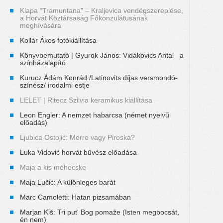
Klapa “Tramuntana” – Kraljevica vendégszereplése,
a Horvát Köztársaság Főkonzulátusának
meghívására
Kollár Ákos fotókiállítása
Könyvbemutató | Gyurok János: Vidákovics Antal a
színházalapító
Kurucz Ádám Konrád /Latinovits díjas versmondó-
színész/ irodalmi estje
LELET | Ritecz Szilvia keramikus kiállítása
Leon Engler: A nemzet habarcsa (német nyelvű
előadás)
Ljubica Ostojić: Merre vagy Piroska?
Luka Vidović horvát bűvész előadása
Maja a kis méhecske
Maja Lučić: A különleges barát
Marc Camoletti: Hatan pizsamában
Marjan Kiš: Tri put' Bog pomaže (Isten megbocsát,
én nem)