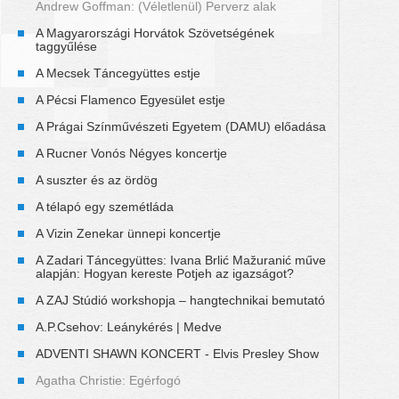
Andrew Goffman: (Véletlenül) Perverz alak
A Magyarországi Horvátok Szövetségének
taggyűlése
A Mecsek Táncegyüttes estje
A Pécsi Flamenco Egyesület estje
A Prágai Színművészeti Egyetem (DAMU) előadása
A Rucner Vonós Négyes koncertje
A suszter és az ördög
A télapó egy szemétláda
A Vizin Zenekar ünnepi koncertje
A Zadari Táncegyüttes: Ivana Brlić Mažuranić műve
alapján: Hogyan kereste Potjeh az igazságot?
A ZAJ Stúdió workshopja – hangtechnikai bemutató
A.P.Csehov: Leánykérés | Medve
ADVENTI SHAWN KONCERT - Elvis Presley Show
Agatha Christie: Egérfogó