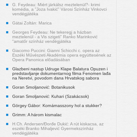
G. Feydeau: Miért járkálsz meztelenül?- krimi
komédia, a "Joza Ivakić" Városi Színház Vinkovci
vendégjátéka
Gátai Zoltán: Marica
Georges Feydeau: Ne tekeregj a házban
meztelenül - a Vis szigeti” Ranko Marinković
“amatőr színház vendégjátéka
Giacomo Puccini: Gianni Schicchi c. opera az
Eszéki Művészeti Akadémia opera együttesének az
Opera Panonica előadásában
Glazbeni nastup Udruge Klape Balatura Opuzen i
predstavljanje dokumentarnog filma Fenomen lađa
na Neretvi, povodom dana Hrvatskog sabora
Goran Smoljanović: Botanikusok
Goran Smoljanović: Kuhari (Szakácsok)
Görgey Gábor: Komámasszony hol a stukker?
Grimm: A három kismalac
H.Ch. Andersen/Đorđe Dukić: A rút kiskacsa, az
eszéki Branko Mihaljević Gyermekszínház
vendégjátéka