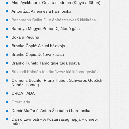
Alan Ayckbourn: Guja u njedrima (Kígyó a fűben)
Anton Žic: A néni és a harmonika
Bachmann Bálint DLA építésztervező kiállítása
Baranya Megyei Príma Díj átadó gála
Boka u Pečuhu
Branko Čopić: A süni házikója
Branko Ćopić: Ježeva kućica
Branko Puhek: Tamo gdje tuga spava
Bükösdi Kálmán festőművész kiállításmegnyitója
Clemens Bechtel-Franz Huber: Schweres Gepäck –
Nehéz csomag
CROATIADA
Croatijada
Damir Mađarić: Anton Žic baba i harmonika
Dan državnosti – A Köztársaság napja – ünnepi
műsor