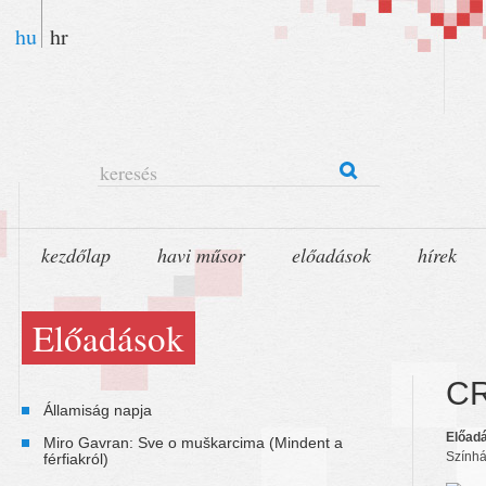
hu
hr
keresés
kezdőlap
havi műsor
előadások
hírek
Előadások
C
Államiság napja
Előadá
Miro Gavran: Sve o muškarcima (Mindent a
Szính
férfiakról)