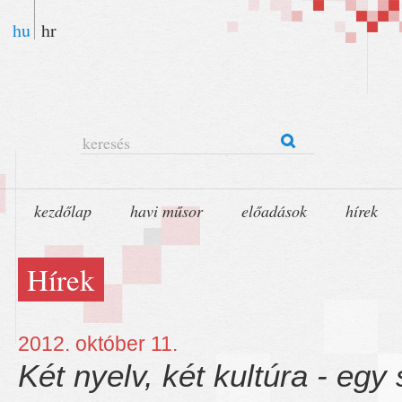
hu
hr
keresés
kezdőlap
havi műsor
előadások
hírek
Hírek
2012. október 11.
Két nyelv, két kultúra - egy