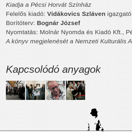
Kiadja a Pécsi Horvát Színház
Felelős kiadó:
Vidákovics Szláven
igazgató
Borítóterv:
Bognár József
Nyomtatás: Molnár Nyomda és Kiadó Kft., P
A könyv megjelenését a Nemzeti Kulturális A
Kapcsolódó anyagok