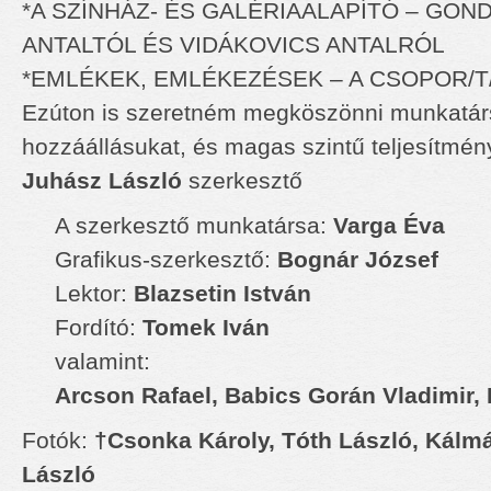
*A SZÍNHÁZ- ÉS GALÉRIAALAPÍTÓ – GON
ANTALTÓL ÉS VIDÁKOVICS ANTALRÓL
*EMLÉKEK, EMLÉKEZÉSEK – A CSOPOR/
Ezúton is szeretném megköszönni munkatár
hozzáállásukat, és magas szintű teljesítmén
Juhász László
szerkesztő
A szerkesztő munkatársa:
Varga Éva
Grafikus-szerkesztő:
Bognár József
Lektor:
Blazsetin István
Fordító:
Tomek Iván
valamint:
Arcson Rafael,
Babics Gorán Vladimir,
Fotók:
†Csonka Károly, Tóth László, Kálmá
László