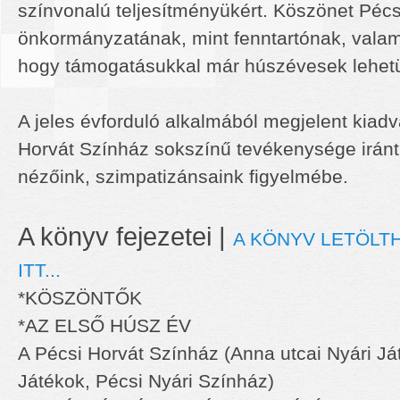
színvonalú teljesítményükért. Köszönet Péc
önkormányzatának, mint fenntartónak, valam
hogy támogatásukkal már húszévesek lehet
A jeles évforduló alkalmából megjelent kiadv
Horvát Színház sokszínű tevékenysége iránt
nézőink, szimpatizánsaink figyelmébe.
A könyv fejezetei |
A KÖNYV LETÖLT
ITT...
*KÖSZÖNTŐK
*AZ ELSŐ HÚSZ ÉV
A Pécsi Horvát Színház (Anna utcai Nyári Já
Játékok, Pécsi Nyári Színház)