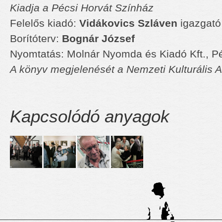
Kiadja a Pécsi Horvát Színház
Felelős kiadó:
Vidákovics Szláven
igazgató
Borítóterv:
Bognár József
Nyomtatás: Molnár Nyomda és Kiadó Kft., P
A könyv megjelenését a Nemzeti Kulturális A
Kapcsolódó anyagok