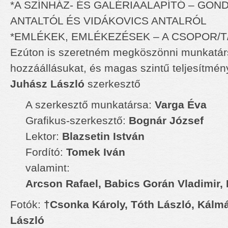
*A SZÍNHÁZ- ÉS GALÉRIAALAPÍTÓ – GON
ANTALTÓL ÉS VIDÁKOVICS ANTALRÓL
*EMLÉKEK, EMLÉKEZÉSEK – A CSOPOR/
Ezúton is szeretném megköszönni munkatár
hozzáállásukat, és magas szintű teljesítmén
Juhász László
szerkesztő
A szerkesztő munkatársa:
Varga Éva
Grafikus-szerkesztő:
Bognár József
Lektor:
Blazsetin István
Fordító:
Tomek Iván
valamint:
Arcson Rafael,
Babics Gorán Vladimir,
Fotók:
†Csonka Károly, Tóth László, Kálmá
László