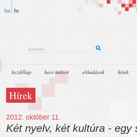
hu
hr
keresés
kezdőlap
havi műsor
előadások
hírek
Hírek
2012. október 11.
Két nyelv, két kultúra - egy