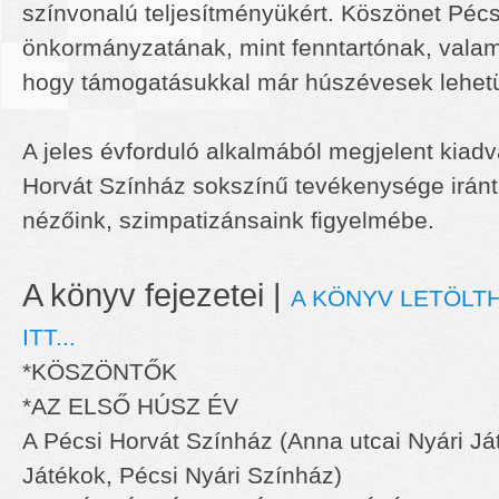
színvonalú teljesítményükért. Köszönet Péc
önkormányzatának, mint fenntartónak, valam
hogy támogatásukkal már húszévesek lehet
A jeles évforduló alkalmából megjelent kiadv
Horvát Színház sokszínű tevékenysége iránt
nézőink, szimpatizánsaink figyelmébe.
A könyv fejezetei |
A KÖNYV LETÖLT
ITT...
*KÖSZÖNTŐK
*AZ ELSŐ HÚSZ ÉV
A Pécsi Horvát Színház (Anna utcai Nyári Já
Játékok, Pécsi Nyári Színház)