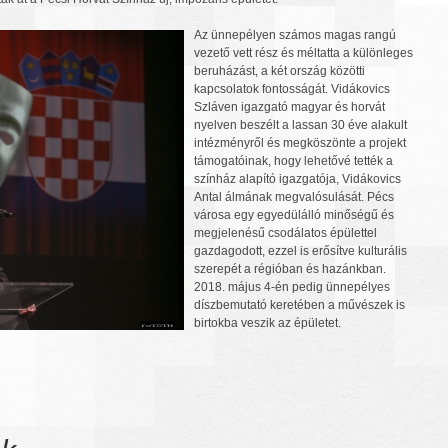
Az ünnepélyen számos magas rangú
vezető vett rész és méltatta a különleges
beruházást, a két ország közötti
kapcsolatok fontosságát. Vidákovics
Szláven igazgató magyar és horvát
nyelven beszélt a lassan 30 éve alakult
intézményről és megköszönte a projekt
támogatóinak, hogy lehetővé tették a
színház alapító igazgatója, Vidákovics
Antal álmának megvalósulását. Pécs
városa egy egyedülálló minőségű és
megjelenésű csodálatos épülettel
gazdagodott, ezzel is erősítve kulturális
szerepét a régióban és hazánkban.
2018. május 4-én pedig ünnepélyes
díszbemutató keretében a művészek is
birtokba veszik az épületet.