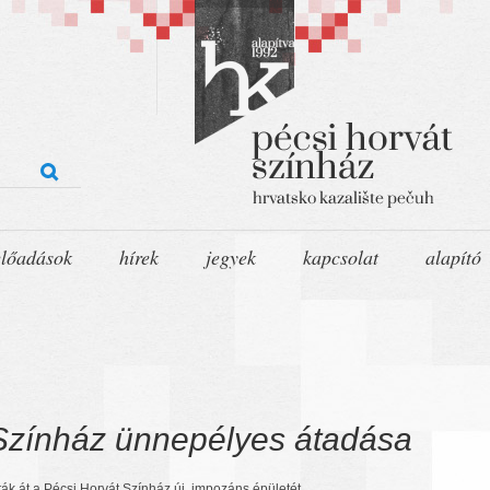
előadások
hírek
jegyek
kapcsolat
alapító
 Színház ünnepélyes átadása
ták át a Pécsi Horvát Színház új, impozáns épületét.