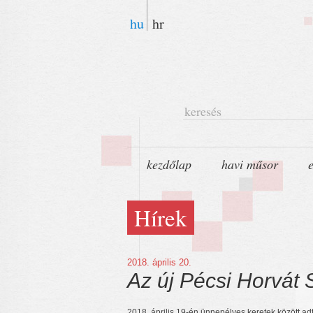
hu
hr
keresés
kezdőlap
havi műsor
Hírek
2018. április 20.
Az új Pécsi Horvát
2018. április 19-én ünnepélyes keretek között ad