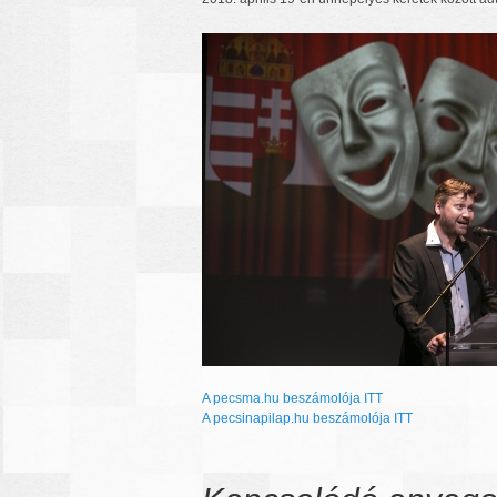
A pecsma.hu beszámolója ITT
A pecsinapilap.hu beszámolója ITT