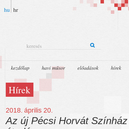
hu
hr
keresés
kezdőlap
havi műsor
előadások
hírek
Hírek
2018. április 20.
Az új Pécsi Horvát Színhá