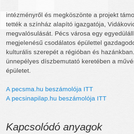
intézményről és megköszönte a projekt támo
tették a színház alapító igazgatója, Vidákov
megvalósulását. Pécs városa egy egyedülál
megjelenésű csodálatos épülettel gazdagodot
kulturális szerepét a régióban és hazánkban
ünnepélyes díszbemutató keretében a művész
épületet.
A pecsma.hu beszámolója ITT
A pecsinapilap.hu beszámolója ITT
Kapcsolódó anyagok