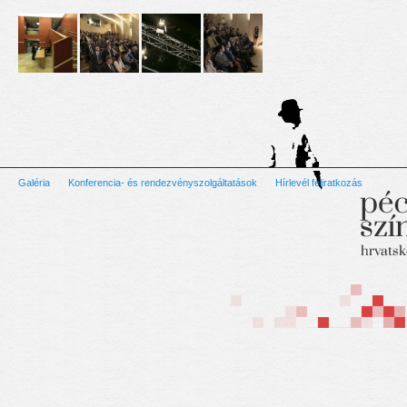
Galéria
Konferencia- és rendezvényszolgáltatások
Hírlevél feliratkozás