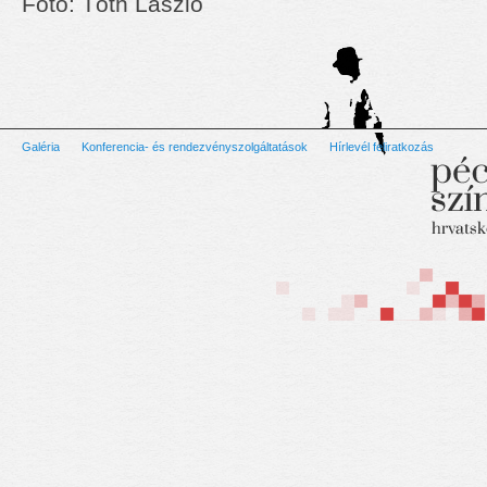
Fotó: Tóth László
Galéria
Konferencia- és rendezvényszolgáltatások
Hírlevél feliratkozás