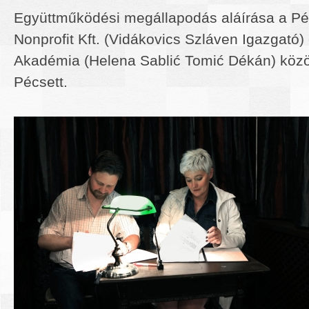
Együttműködési megállapodás aláírása a Pé
Nonprofit Kft. (Vidákovics Szláven Igazgató
Akadémia (Helena Sablić Tomić Dékán) közö
Pécsett.