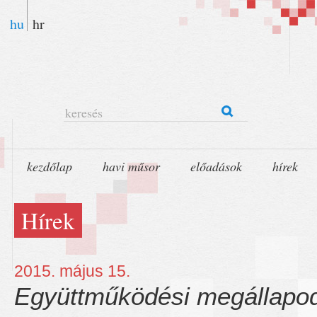
hu
hr
keresés
kezdőlap
havi műsor
előadások
hírek
Hírek
2015. május 15.
Együttműködési megállapo