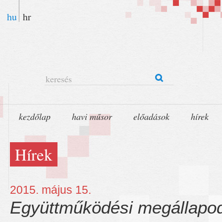
hu
hr
keresés
kezdőlap
havi műsor
előadások
hírek
Hírek
2015. május 15.
Együttműködési megállapo