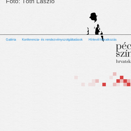
Fotó: Tóth László
Galéria
Konferencia- és rendezvényszolgáltatások
Hírlevél feliratkozás