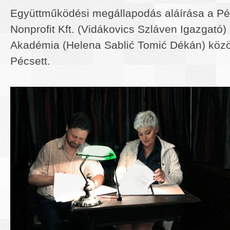
Együttműködési megállapodás aláírása a Pé
Nonprofit Kft. (Vidákovics Szláven Igazgató
Akadémia (Helena Sablić Tomić Dékán) közö
Pécsett.