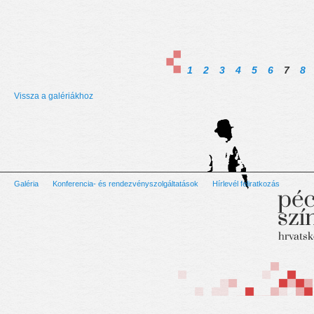
1
2
3
4
5
6
7
8
Vissza a galériákhoz
Galéria
Konferencia- és rendezvényszolgáltatások
Hírlevél feliratkozás