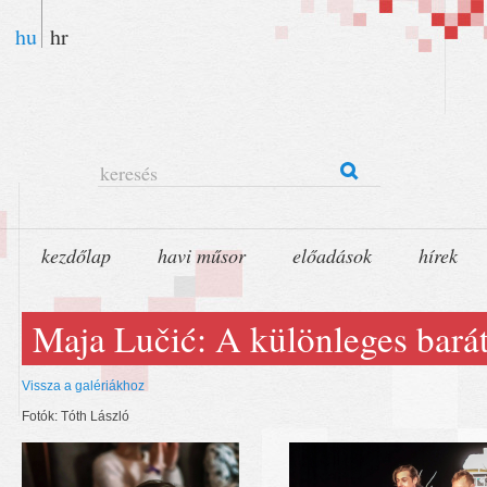
hu
hr
keresés
kezdőlap
havi műsor
előadások
hírek
Maja Lučić: A különleges bará
Vissza a galériákhoz
Fotók: Tóth László