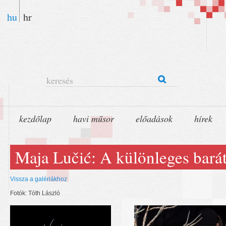
hu
hr
keresés
kezdőlap
havi műsor
előadások
hírek
Maja Lučić: A különleges bará
Vissza a galériákhoz
Fotók: Tóth László