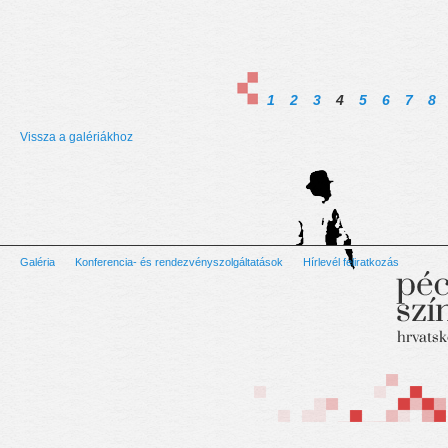
1
2
3
4
5
6
7
8
Vissza a galériákhoz
Galéria
Konferencia- és rendezvényszolgáltatások
Hírlevél feliratkozás