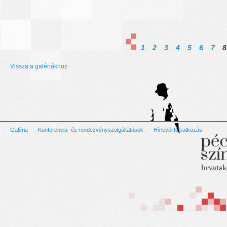
1
2
3
4
5
6
7
8
Vissza a galériákhoz
Galéria
Konferencia- és rendezvényszolgáltatások
Hírlevél feliratkozás