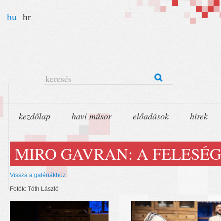
hu
hr
keresés
kezdőlap
havi műsor
előadások
hírek
MIRO GAVRAN: A FELESÉG
Vissza a galériákhoz
Fotók: Tóth László