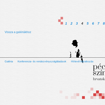
1
2
3
4
5
6
7
8
Vissza a galériákhoz
Galéria
Konferencia- és rendezvényszolgáltatások
Hírlevél feliratkozás