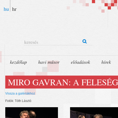
hu
hr
keresés
kezdőlap
havi műsor
előadások
hírek
MIRO GAVRAN: A FELESÉG
Vissza a galériákhoz
Fotók: Tóth László