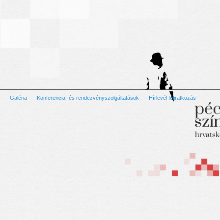
Galéria
Konferencia- és rendezvényszolgáltatások
Hírlevél feliratkozás