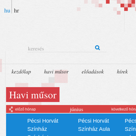
hu
hr
keresés
kezdőlap
havi műsor
előadások
hírek
Havi műsor
június
előző hónap
következő hón
Pécsi Horvát
Pécsi Horvát
Pécs
Színház
Színház Aula
Szín