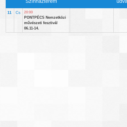
Színházterem
udva
11
Cs
20:00
PONTPÉCS Nemzetközi
művészeti fesztivál
06.11-14.