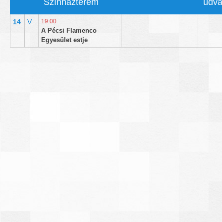
Színházterem
udva
14
V
19:00
A Pécsi Flamenco
Egyesület estje