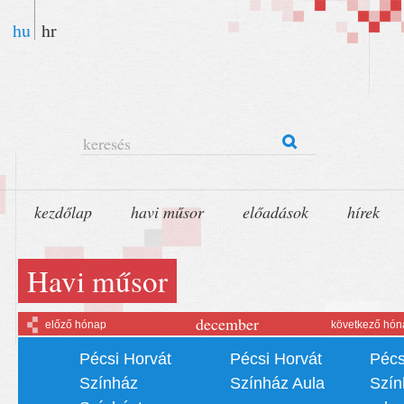
hu
hr
keresés
kezdőlap
havi műsor
előadások
hírek
Havi műsor
december
előző hónap
következő hón
Pécsi Horvát
Pécsi Horvát
Pécs
Színház
Színház Aula
Szín