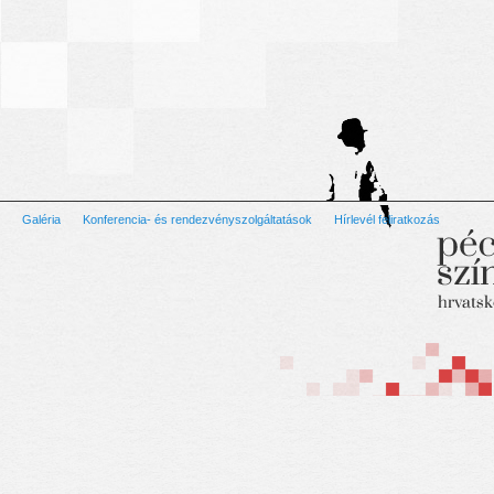
Galéria
Konferencia- és rendezvényszolgáltatások
Hírlevél feliratkozás