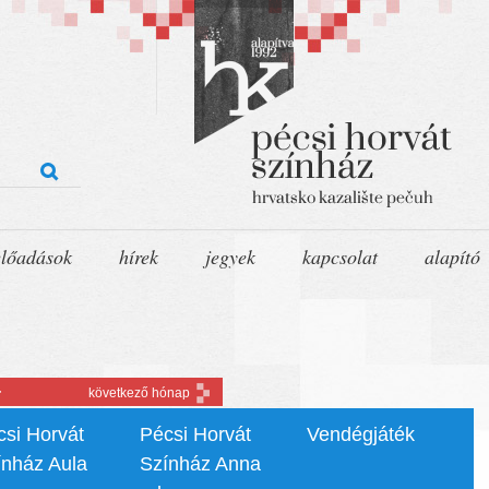
előadások
hírek
jegyek
kapcsolat
alapító
r
következő hónap
csi Horvát
Pécsi Horvát
Vendégjáték
ínház Aula
Színház Anna