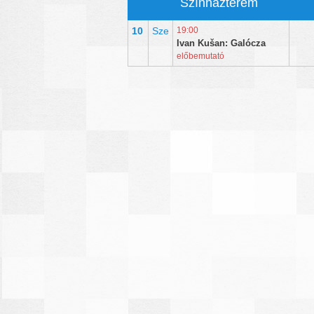
Színházterem
10
Sze
19:00
Ivan Kušan: Galócza
előbemutató