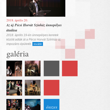
2018. április 20.
Az új Pécsi Horvát Színház ünnepélyes
átadása
2018. április 19-én ünnepélyes keretek
között adták át a Pécsi Horvát Színház új,
impozáns épületét.
tovább
galéria
összes