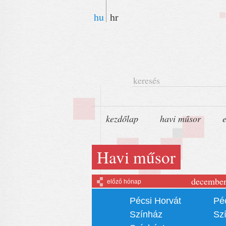
hu
hr
keresés
kezdőlap
havi műsor
Havi műsor
decembe
előző hónap
Pécsi Horvát
Pé
Színház
Sz