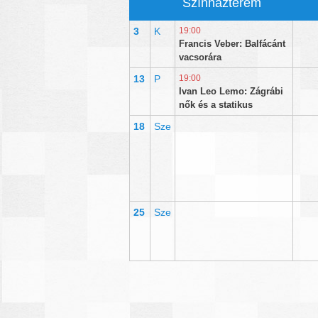
Színházterem
3
K
19:00
Francis Veber: Balfácánt
vacsorára
13
P
19:00
Ivan Leo Lemo: Zágrábi
nők és a statikus
18
Sze
25
Sze