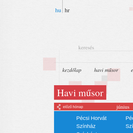
hu
hr
keresés
kezdőlap
havi műsor
Havi műsor
június
előző hónap
Pécsi Horvát
Pé
Színház
Sz