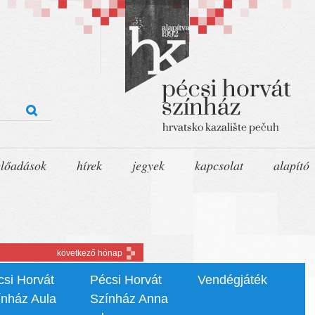
előadások
hírek
jegyek
kapcsolat
alapító
következő hónap
csi Horvát
Pécsi Horvát
Vendégjáték
ínház Aula
Színház Anna