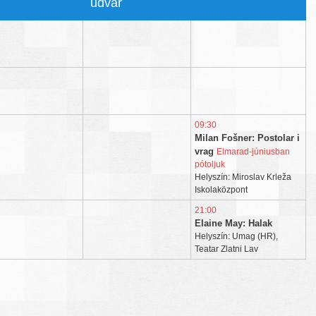
udvar
09:30
Milan Fošner: Postolar i
vrag
Elmarad-júniusban
pótoljuk
Helyszín: Miroslav Krleža
Iskolaközpont
21:00
Elaine May: Halak
Helyszín: Umag (HR),
Teatar Zlatni Lav