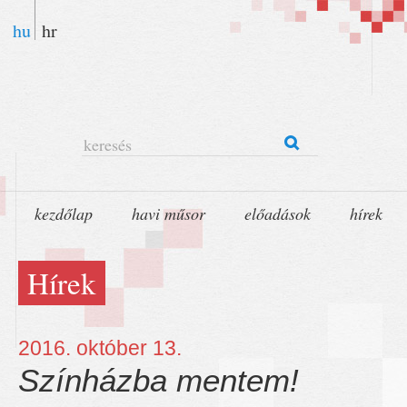
hu
hr
keresés
kezdőlap
havi műsor
előadások
hírek
Hírek
2016. október 13.
Színházba mentem!