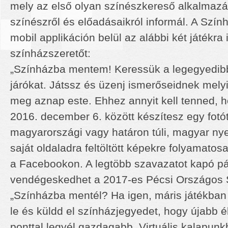
mely az első olyan színészkereső alkalmazá
színészről és előadásaikról informál. A Sz
mobil applikáción belül az alábbi két játékra 
színházszeretőt:
„Színházba mentem! Keressük a legegyedib
járókat. Játssz és üzenj ismerőseidnek mely
meg aznap este. Ehhez annyit kell tenned, h
2016. december 6. között készítesz egy fotó
magyarországi vagy határon túli, magyar nye
saját oldaladra feltöltött képekre folyamato
a Facebookon. A legtöbb szavazatot kapó pá
vendégeskedhet a 2017-es Pécsi Országos S
„Színházba mentél? Ha igen, máris játékban 
le és küldd el színházjegyedet, hogy újabb 
ponttal legyél gazdagabb. Virtuális kalapun