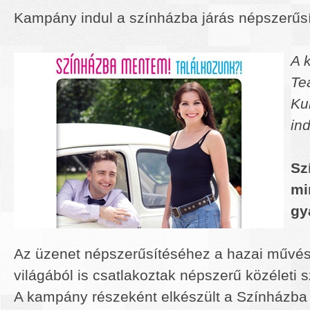
Kampány indul a színházba járás népszerűsí
A 
Te
Ku
ind
Sz
mi
gy
Az üzenet népszerűsítéséhez a hazai művész
világából is csatlakoztak népszerű közéleti 
A kampány részeként elkészült a Színházba 