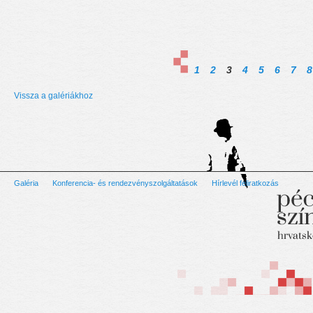
1
2
3
4
5
6
7
8
Vissza a galériákhoz
Galéria
Konferencia- és rendezvényszolgáltatások
Hírlevél feliratkozás