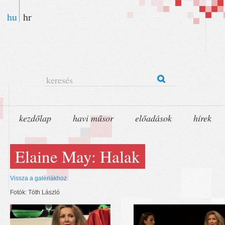
hu
hr
keresés
kezdőlap
havi műsor
előadások
hírek
Elaine May: Halak
Vissza a galériákhoz
Fotók: Tóth László