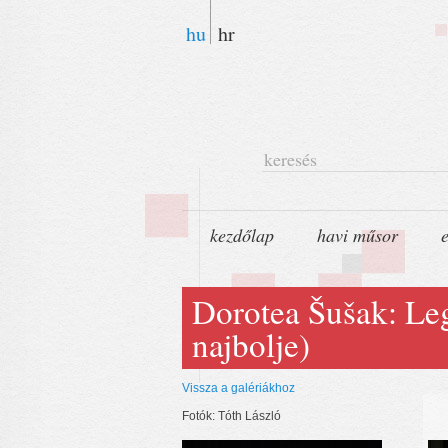
hu
hr
keresés
kezdőlap
havi műsor
Dorotea Šušak: Le
najbolje)
Vissza a galériákhoz
Fotók: Tóth László