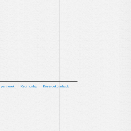
 partnerek
Régi honlap
Közérdekű adatok