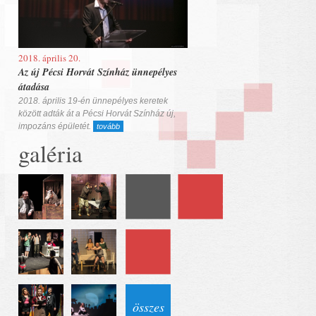
2018. április 20.
Az új Pécsi Horvát Színház ünnepélyes
átadása
2018. április 19-én ünnepélyes keretek
között adták át a Pécsi Horvát Színház új,
impozáns épületét.
tovább
galéria
összes