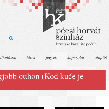
előadások
hírek
jegyek
kapcsolat
alapító
gjobb otthon (Kod kuće je