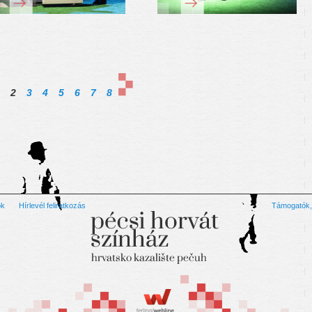
2
3
4
5
6
7
8
ok
Hírlevél feliratkozás
Támogatók,