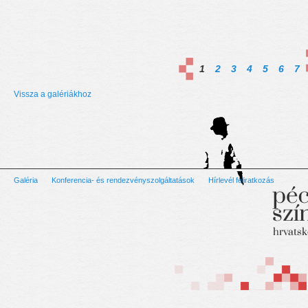
1
2
3
4
5
6
7
Vissza a galériákhoz
Galéria
Konferencia- és rendezvényszolgáltatások
Hírlevél feliratkozás