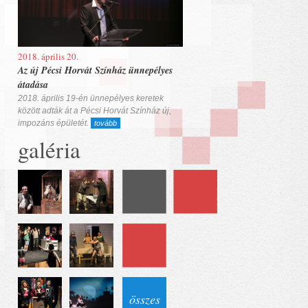
2018. április 20.
Az új Pécsi Horvát Színház ünnepélyes
átadása
2018. április 19-én ünnepélyes keretek
között adták át a Pécsi Horvát Színház új,
impozáns épületét.
tovább
galéria
összes