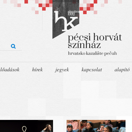
előadások
hírek
jegyek
kapcsolat
alapító