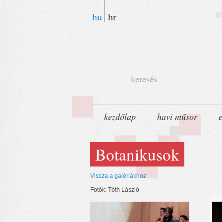
hu
hr
keresés
kezdőlap
havi műsor
Botanikusok
Vissza a galériákhoz
Fotók: Tóth László