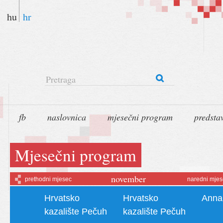
hu
hr
Pretraga
fb
naslovnica
mjesečni program
predsta
Mjesečni program
november
prethodni mjesec
naredni mjes
Hrvatsko
Hrvatsko
Anna
kazalište Pečuh
kazalište Pečuh