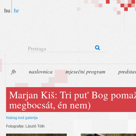
hu
hr
Pretraga
fb
naslovnica
mjesečni program
predsta
Marjan Kiš: Tri put' Bog pomaž
megbocsát, én nem)
Natrag kod galerija
Fotografije: László Tóth