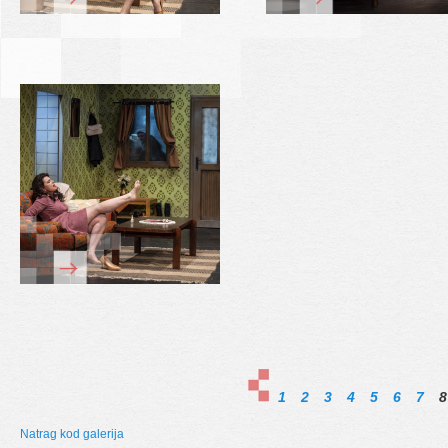
1
2
3
4
5
6
7
8
Natrag kod galerija