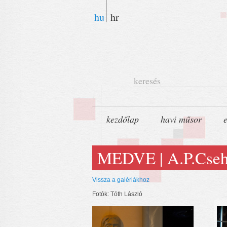
hu
hr
keresés
kezdőlap
havi műsor
MEDVE | A.P.Cseh
Vissza a galériákhoz
Fotók: Tóth László