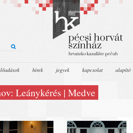
előadások
hírek
jegyek
kapcsolat
alapító
ov: Leánykérés | Medve