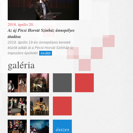
2018. április 20.
Az új Pécsi Horvát Színház ünnepélyes
átadása
2018. április 19-én ünnepélyes keretek
között adták át a Pécsi Horvát Színház új,
impozáns épületét.
tovább
galéria
összes